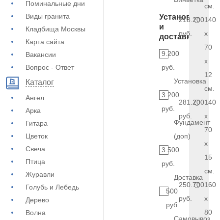
Поминальные дни
см.
Виды гранита
Установка
218.200
140
и
Кладбища Москвы
руб.
x
доставка
Карта сайта
70
9.200
Вакансии
x
Вопрос - Ответ
руб.
12
Установка
Каталог
см.
3.200
Ангел
281.200
140
руб.
Арка
руб.
x
Фундамент
Гитара
70
Цветок
(доп)
x
Свеча
3.500
15
Птица
руб.
см.
Журавли
Доставка
250.700
160
Голубь и Лебедь
500
руб.
x
Дерево
руб.
80
Волна
Самовывоз