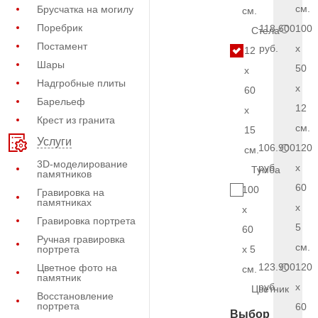
см.
Брусчатка на могилу
см.
Поребрик
118.600
100
Стела
Постамент
руб.
x
12
Шары
50
x
Надгробные плиты
x
60
Барельеф
12
x
Крест из гранита
см.
15
Услуги
106.900
120
см.
3D-моделирование
руб.
x
Тумба
памятников
60
100
Гравировка на
памятниках
x
x
Гравировка портрета
5
60
Ручная гравировка
см.
портрета
x 5
123.900
120
Цветное фото на
см.
памятник
руб.
x
Цветник
Восстановление
портрета
60
Выбор