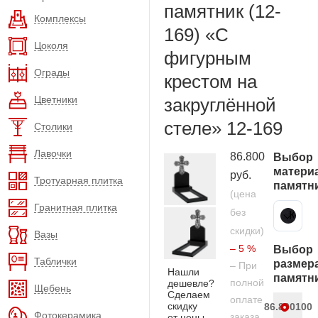
памятник (12-
Комплексы
169) «С
Цоколя
фигурным
Ограды
крестом на
Цветники
закруглённой
стеле» 12-169
Столики
Лавочки
86.800
Выбор
матери
руб.
Тротуарная плитка
памятн
(цена
Гранитная плитка
без
Карельский гранит
скидки)
Вазы
– 5 %
Выбор
Таблички
размер
– При
Нашли
памятн
полной
дешевле?
Щебень
Сделаем
оплате
скидку
86.800
100
Фотокерамика
заказа
от цены