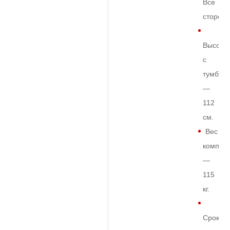
Все
сторон
Высота
с
тумбой
—
112
см.
Вес
комплек
—
115
кг.
Срок