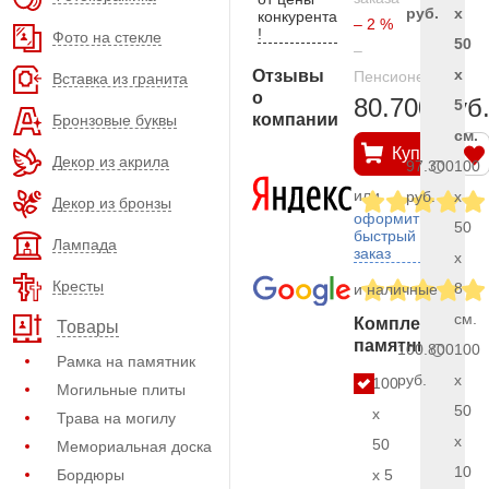
руб.
x
конкурента
– 2 %
!
Фото на стекле
50
–
x
Отзывы
Пенсионерам
Вставка из гранита
о
80.700 руб
5
компании
Бронзовые буквы
см.
Купить
Декор из акрила
97.300
100
или
руб.
x
Декор из бронзы
оформить
50
быстрый
Лампада
заказ
x
Кресты
8
и наличные
см.
Комплект
Товары
памятника
100.800
100
Рамка на памятник
руб.
x
100
Могильные плиты
50
x
Трава на могилу
x
50
Мемориальная доска
10
Бордюры
x 5