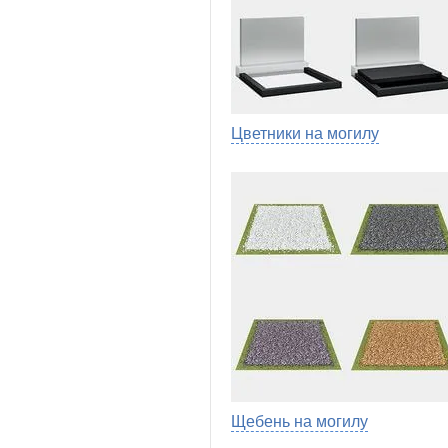
Цветники на могилу
Щебень на могилу