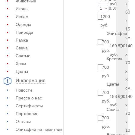
1
Животные
руб.
x
Фото на стекл
8.300 руб.
Иконы
1
60
Ислам
1200
x
Одежда
руб.
15
Природа
Эпитафия
см.
Рамка
700
169.500
140
Свеча
руб.
руб.
x
Святые
Крестик
70
Храм
700
x
Цветы
руб.
8
Информация
Цветы
см.
Новости
700
188.600
140
Пресса о нас
руб.
руб.
x
Сертификаты
Свеча
70
Портфолио
700
Отзывы
x
руб.
Эпитафии на памятник
10
Виньетка