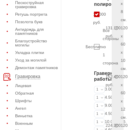
Пескоструйная
x
полировки
гравировка
8
Ретушь портрета
13.000
см.
Позолота букв
руб.
131.100
120
Антидождь для
Все
памятников
руб.
x
стороны
Благоустройство
60
могилы
Бесплатно
x
Укладка плитки
1
Уход за могилой
10
сторона
Демонтаж памятников
см.
Граверные
Гравировка
152.400
120
работы
руб.
x
Лицевая
ФИО и даты (
3.000 руб.
1
60
Обратная
ФИО и даты (
4.500 руб.
1
Шрифты
x
ФИО и даты (
9.000 руб.
1
Ангел
12
Портрет (Грав
4.500 руб.
1
Виньетка
см.
Портрет (Ручн
10.000 руб.
1
Военным
224.300
120
Фотокерамик
4.600 руб.