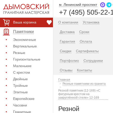
м. Ленинский проспект
+7 (495) 505-22-
Ваша корзина
О компании
Установка
Памятники
Доставка
Сроки
Экономичные
Гарантия
Оплата
Вертикальные
Скидки
Сертификаты
Резные
Горизонтальные
Портфолио
Сотрудники
Маленькие
Отзывы
Контакты
С крестом
Двойные
Главная
Резные памятники из гранита
Тройные
Резной памятник (12-169) «С
Элитные
фигурным крестом на
закруглённой стеле» 12-169
Европейские
Часовни
Резной
Гранитные