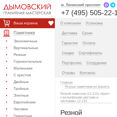
м. Ленинский проспект
+7 (495) 505-22-
Ваша корзина
О компании
Установка
Памятники
Доставка
Сроки
Экономичные
Гарантия
Оплата
Вертикальные
Скидки
Сертификаты
Резные
Горизонтальные
Портфолио
Сотрудники
Маленькие
Отзывы
Контакты
С крестом
Двойные
Главная
Резные памятники из гранита
Тройные
Резной памятник (12-215) «Крест
Элитные
с рельефными цветами и
листьями» 12-215
Европейские
Часовни
Резной
Гранитные