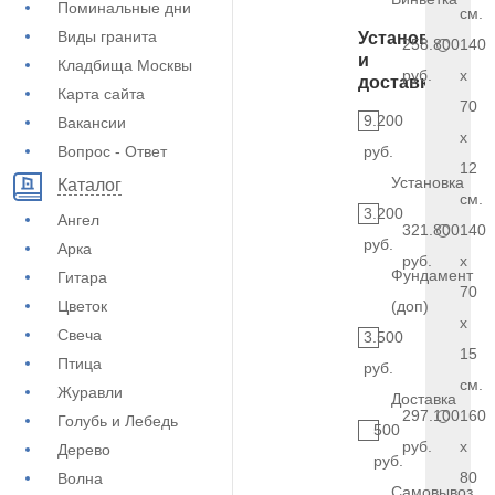
Поминальные дни
см.
Виды гранита
Установка
258.800
140
и
Кладбища Москвы
руб.
x
доставка
Карта сайта
70
9.200
Вакансии
x
Вопрос - Ответ
руб.
12
Установка
Каталог
см.
3.200
Ангел
321.800
140
руб.
Арка
руб.
x
Фундамент
Гитара
70
Цветок
(доп)
x
Свеча
3.500
15
Птица
руб.
см.
Журавли
Доставка
297.100
160
Голубь и Лебедь
500
руб.
x
Дерево
руб.
80
Волна
Самовывоз