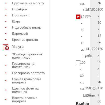
см.
Брусчатка на могилу
см.
Поребрик
147.600
100
Стела
Постамент
руб.
x
12
Шары
50
x
Надгробные плиты
x
60
Барельеф
12
x
Крест из гранита
см.
15
Услуги
141.700
120
см.
3D-моделирование
руб.
x
Тумба
памятников
60
100
Гравировка на
памятниках
x
x
Гравировка портрета
5
60
Ручная гравировка
см.
портрета
x 5
158.700
120
Цветное фото на
см.
памятник
руб.
x
Цветник
Восстановление
портрета
60
Выбор