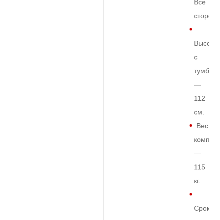
Все
сторон
Высота
с
тумбой
—
112
см.
Вес
комплек
—
115
кг.
Срок