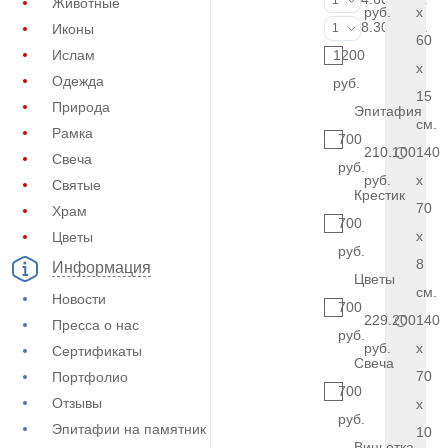
1
Животные
руб.
x
Фото на стекл
8.300 руб.
Иконы
1
60
Ислам
1200
x
Одежда
руб.
15
Природа
Эпитафия
см.
Рамка
700
210.100
140
Свеча
руб.
руб.
x
Святые
Крестик
70
Храм
700
x
Цветы
руб.
8
Информация
Цветы
см.
Новости
700
229.200
140
Пресса о нас
руб.
руб.
x
Сертификаты
Свеча
70
Портфолио
700
Отзывы
x
руб.
Эпитафии на памятник
10
Виньетка