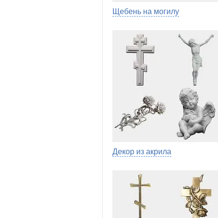
Щебень на могилу
Декор из акрила