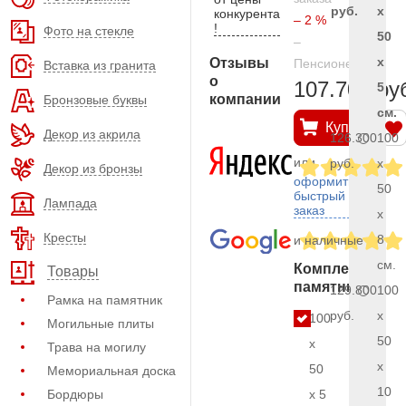
руб.
x
конкурента
– 2 %
!
Фото на стекле
50
–
x
Отзывы
Пенсионерам
Вставка из гранита
о
107.700 ру
5
компании
Бронзовые буквы
см.
Купить
Декор из акрила
126.300
100
или
руб.
x
Декор из бронзы
оформить
50
быстрый
Лампада
заказ
x
Кресты
8
и наличные
см.
Комплект
Товары
памятника
129.800
100
Рамка на памятник
руб.
x
100
Могильные плиты
50
x
Трава на могилу
x
50
Мемориальная доска
10
Бордюры
x 5