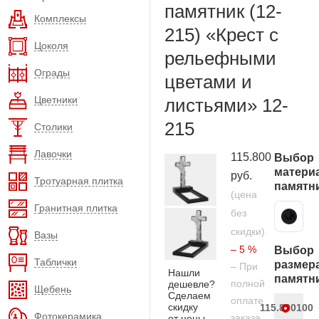
памятник (12-
Комплексы
215) «Крест с
Цоколя
рельефными
Ограды
цветами и
Цветники
листьями» 12-
215
Столики
Лавочки
115.800
Выбор
матери
руб.
Тротуарная плитка
памятн
(цена
Гранитная плитка
без
Карельский гранит
скидки)
Вазы
– 5 %
Выбор
Таблички
размер
– При
Нашли
памятн
полной
дешевле?
Щебень
Сделаем
оплате
скидку
115.800
100
Фотокерамика
заказа
от цены