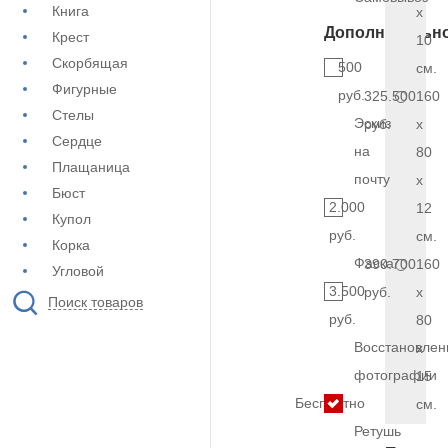
Книга
x
Дополнительн
Крест
10
Скорбящая
500
см.
Фигурные
руб.
325.500
160
Стелы
Эскиз
руб.
x
Сердце
на
80
Плащаница
почту
x
Бюст
2.000
12
Купол
руб.
см.
Корка
Фаска
390.700
160
Угловой
3.500
руб.
x
Поиск товаров
руб.
80
Восстановлен
x
фотографии
15
Бесплатно
см.
Ретушь