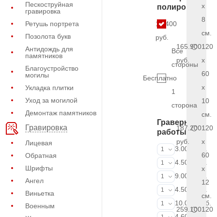
Пескоструйная
x
полировки
гравировка
8
Ретушь портрета
17.400
см.
Позолота букв
руб.
165.900
120
Антидождь для
Все
памятников
руб.
x
стороны
Благоустройство
60
могилы
Бесплатно
x
Укладка плитки
1
Уход за могилой
10
сторона
Демонтаж памятников
см.
Граверные
Гравировка
187.200
120
работы
руб.
x
Лицевая
ФИО и даты (
3.000 руб.
1
60
Обратная
ФИО и даты (
4.500 руб.
1
Шрифты
x
ФИО и даты (
9.000 руб.
1
Ангел
12
Портрет (Грав
4.500 руб.
1
Виньетка
см.
Портрет (Ручн
10.000 руб.
1
Военным
259.100
120
Фотокерамик
4.600 руб.