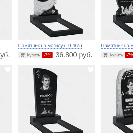
Памятник на могилу (10-465)
Памятник на м
уб.
36.800 руб.
Купить
-7%
Купить
-7