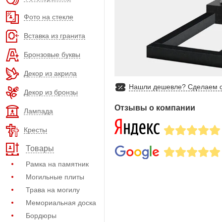
Фото на стекле
Вставка из гранита
Бронзовые буквы
Декор из акрила
Нашли дешевле? Сделаем с
Декор из бронзы
Отзывы о компании
Лампада
Кресты
Товары
Рамка на памятник
Могильные плиты
Трава на могилу
Мемориальная доска
Бордюры