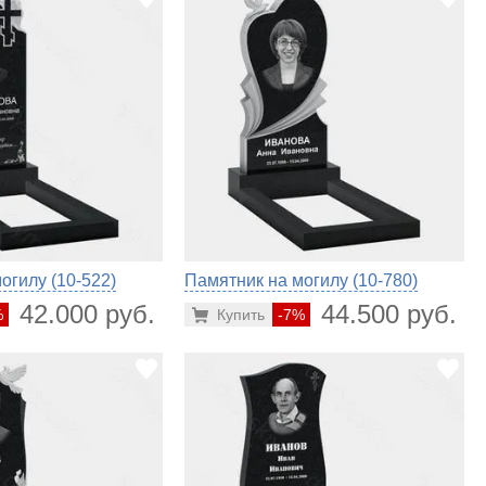
огилу (10-522)
Памятник на могилу (10-780)
42.000 руб.
44.500 руб.
%
Купить
-7%