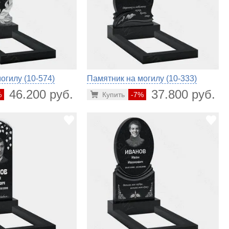
огилу (10-574)
Памятник на могилу (10-333)
46.200 руб.
37.800 руб.
%
Купить
-7%