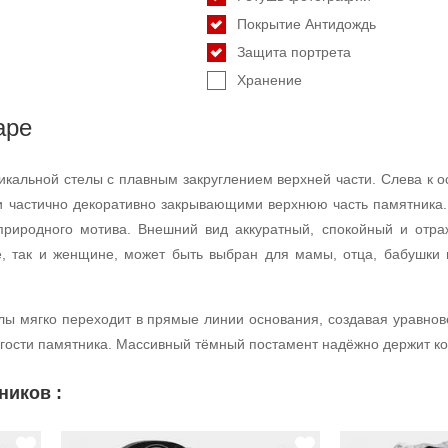
Покрытие Антидождь
Защита портрета
Хранение
аре
икальной стелы с плавным закруглением верхней части. Слева к 
и частично декоративно закрывающими верхнюю часть памятника. 
природного мотива. Внешний вид аккуратный, спокойный и отра
е, так и женщине, может быть выбран для мамы, отца, бабушки
елы мягко переходит в прямые линии основания, создавая уравно
огости памятника. Массивный тёмный постамент надёжно держит к
ников :