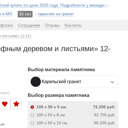
 Успей купить по цене 2025 года. Подробности у менеджера!
ы и МО
-
гарантия на гранит
35 лет
тфолио
Сотрудники
Отзывы
Контакты
и листьями» 12-241
ьефным деревом и листьями» 12-
Выбор материала памятника
Карельский гранит
кидки)
Выбор размера памятника
100 x 50 x 5
см.
72.200 руб.
100 x 50 x 8
см.
82.700 руб.
100 x 50 x 10
см.
86.200 руб.
ные