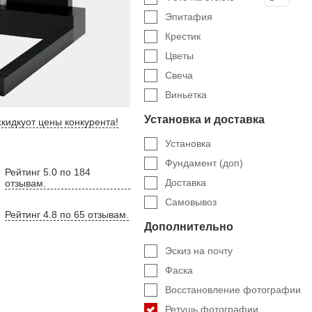
Эпитафия
Крестик
Цветы
Свеча
Виньетка
Установка и доставка
кидку
от цены конкурента
!
Установка
Фундамент (доп)
Рейтинг 5.0 по 184
Доставка
отзывам.
Самовывоз
Рейтинг 4.8 по 65 отзывам.
Дополнительно
Эскиз на почту
Фаска
Восстановление фотографии
Ретушь фотографии