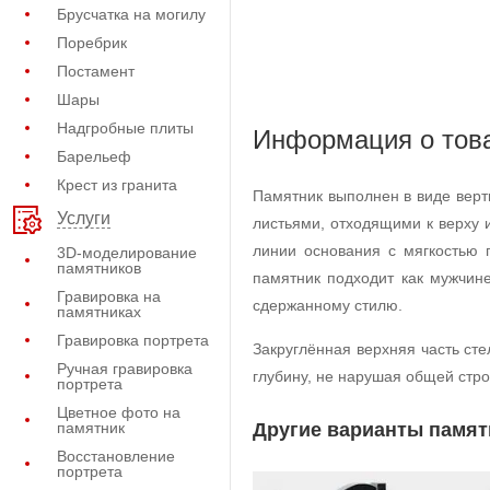
Брусчатка на могилу
Поребрик
Постамент
Шары
Надгробные плиты
Информация о тов
Барельеф
Крест из гранита
Памятник выполнен в виде верт
Услуги
листьями, отходящими к верху 
линии основания с мягкостью 
3D-моделирование
памятников
памятник подходит как мужчин
Гравировка на
сдержанному стилю.
памятниках
Гравировка портрета
Закруглённая верхняя часть ст
Ручная гравировка
глубину, не нарушая общей стр
портрета
Цветное фото на
памятник
Другие варианты памят
Восстановление
портрета