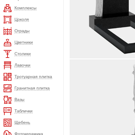
Комплексы
Цоколя
Ограды
Цветники
Столики
Лавочки
Тротуарная плитка
Гранитная плитка
Вазы
Таблички
Щебень
Фотокерамика