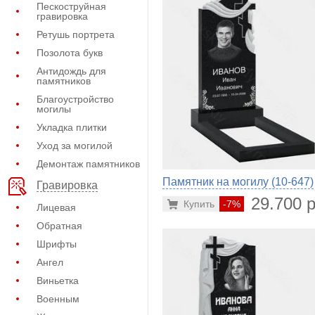
Пескоструйная
гравировка
Ретушь портрета
Позолота букв
Антидождь для
памятников
Благоустройство
могилы
Укладка плитки
Уход за могилой
Демонтаж памятников
Памятник на могилу (10-647)
Гравировка
29.700 р
Купить
-7%
Лицевая
Обратная
Шрифты
Ангел
Виньетка
Военным