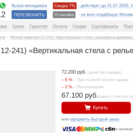
Вызов менеджера
- действует до 31.07.2026.
Скидка 7%
12
-
на всех кладбищах Москв
Установка
ПЕРЕЗВОНИТЬ
авка
Сроки
Гарантия
Оплата
Скидки
Сертификаты
Пор
ита
Резной памятник (12-241) «Вертикальная стела с рельефным деревом 
(12-241) «Вертикальная стела с рел
72.200 руб.
(цена без скидки)
– 5 %
– При полной оплате заказа
– 2 %
– Пенсионерам
67.100 руб.
(цена с учетом с
Купить
или
оформить быстрый заказ
и налич