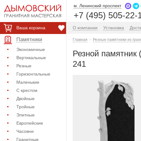
м. Ленинский проспект
+7 (495) 505-22-
Ваша корзина
О компании
Установка
Дост
Памятники
Главная
Резные памятники из гран
Экономичные
Резной памятник 
Вертикальные
241
Резные
Горизонтальные
Маленькие
С крестом
Двойные
Тройные
Элитные
Европейские
Часовни
Гранитные