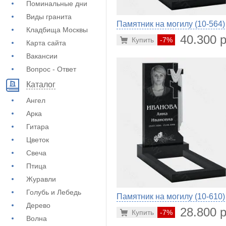
Поминальные дни
Виды гранита
Памятник на могилу (10-564)
Кладбища Москвы
40.300 р
Купить
-7%
Карта сайта
Вакансии
Вопрос - Ответ
Каталог
Ангел
Арка
Гитара
Цветок
Свеча
Птица
Журавли
Голубь и Лебедь
Памятник на могилу (10-610)
Дерево
28.800 р
Купить
-7%
Волна