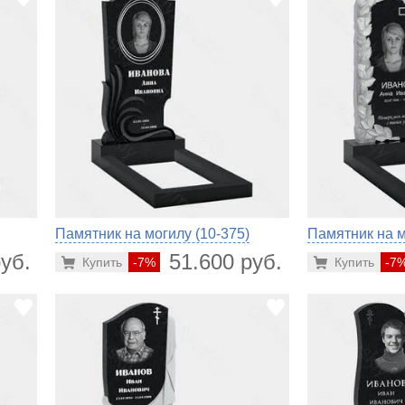
Памятник на могилу (10-375)
Памятник на м
уб.
51.600 руб.
Купить
-7%
Купить
-7