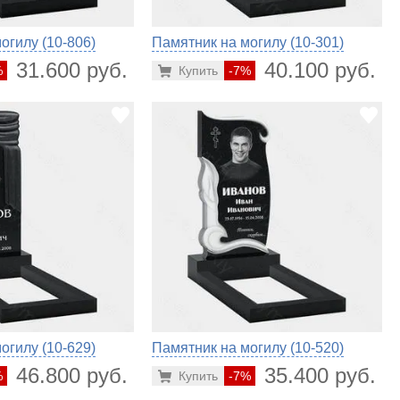
огилу (10-806)
Памятник на могилу (10-301)
31.600 руб.
40.100 руб.
%
Купить
-7%
огилу (10-629)
Памятник на могилу (10-520)
46.800 руб.
35.400 руб.
%
Купить
-7%