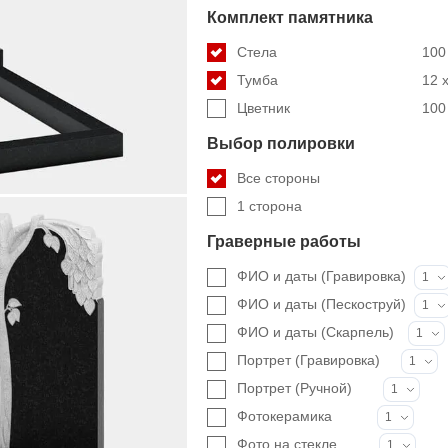
Комплект памятника
Стела
100 
Тумба
12 x
Цветник
100 
Выбор полировки
Все стороны
1 сторона
Граверные работы
ФИО и даты (Гравировка)
1
ФИО и даты (Пескоструй)
1
ФИО и даты (Скарпель)
1
Портрет (Гравировка)
1
Портрет (Ручной)
1
Фотокерамика
1
Фото на стекле
1