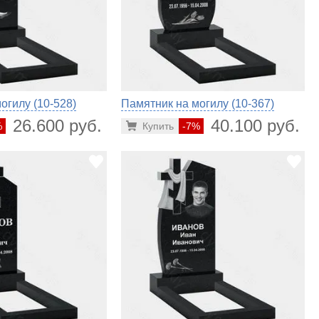
огилу (10-528)
Памятник на могилу (10-367)
26.600 руб.
40.100 руб.
%
Купить
-7%