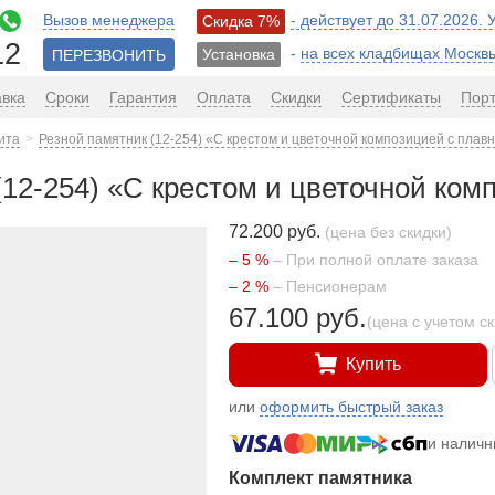
Вызов менеджера
- действует до 31.07.2026.
Скидка 7%
12
-
на всех кладбищах Москв
Установка
ПЕРЕЗВОНИТЬ
авка
Сроки
Гарантия
Оплата
Скидки
Сертификаты
Пор
ита
Резной памятник (12-254) «С крестом и цветочной композицией с плав
(12-254) «С крестом и цветочной ком
72.200 руб.
(цена без скидки)
– 5 %
– При полной оплате заказа
– 2 %
– Пенсионерам
67.100 руб.
(цена с учетом с
Купить
или
оформить быстрый заказ
и налич
Комплект памятника