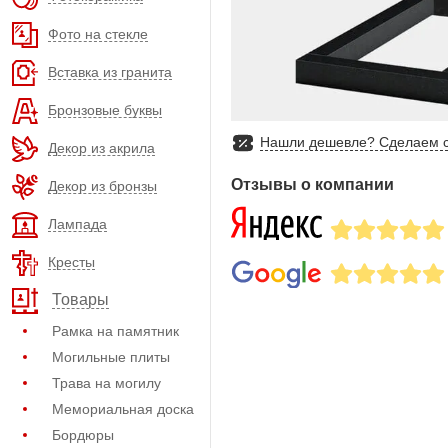
Фото на стекле
Вставка из гранита
Бронзовые буквы
Нашли дешевле? Сделаем с
Декор из акрила
Отзывы о компании
Декор из бронзы
Лампада
Кресты
Товары
Рамка на памятник
Могильные плиты
Трава на могилу
Мемориальная доска
Бордюры