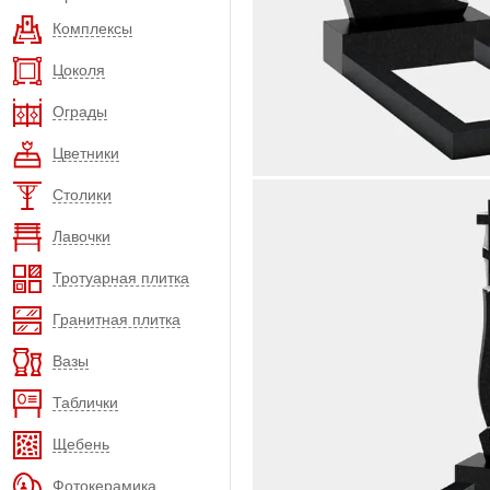
Комплексы
Цоколя
Ограды
Цветники
Столики
Лавочки
Тротуарная плитка
Гранитная плитка
Вазы
Таблички
Щебень
Фотокерамика