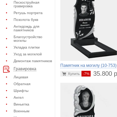
Пескоструйная
гравировка
Ретушь портрета
Позолота букв
Антидождь для
памятников
Благоустройство
могилы
Укладка плитки
Уход за могилой
Демонтаж памятников
Памятник на могилу (10-753)
Гравировка
35.800 р
Купить
-7%
Лицевая
Обратная
Шрифты
Ангел
Виньетка
Военным