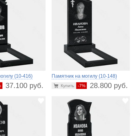
огилу (10-416)
Памятник на могилу (10-148)
37.100 руб.
28.800 руб.
%
Купить
-7%