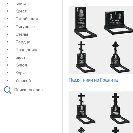
Книга
Крест
Скорбящая
Фигурные
Стелы
Сердце
Плащаница
Бюст
Купол
Корка
Памятники из Гранита
Угловой
Поиск товаров