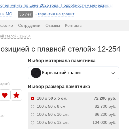
 Успей купить по цене 2025 года. Подробности у менеджера!
ы и МО
-
гарантия на гранит
35 лет
тфолио
Сотрудники
Отзывы
Контакты
ной стелой» 12-254
позицией с плавной стелой» 12-254
Выбор материала памятника
Карельский гранит
кидки)
Выбор размера памятника
100 x 50 x 5
см.
72.200 руб.
100 x 50 x 8
см.
82.700 руб.
100 x 50 x 10
см.
86.200 руб.
ные
100 x 50 x 12
см.
104.000 руб.