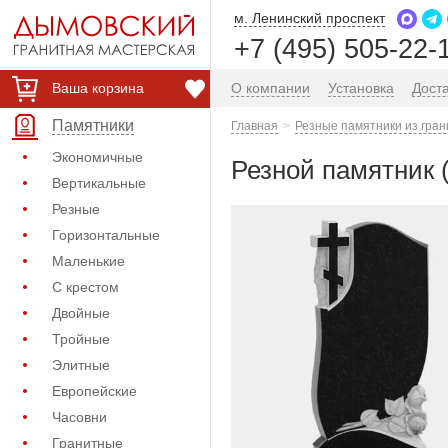
м. Ленинский проспект
+7 (495) 505-22-
Ваша корзина
О компании
Установка
Дост
Памятники
Главная
Резные памятники из гран
Экономичные
Резной памятник 
Вертикальные
Резные
Горизонтальные
Маленькие
С крестом
Двойные
Тройные
Элитные
Европейские
Часовни
Гранитные