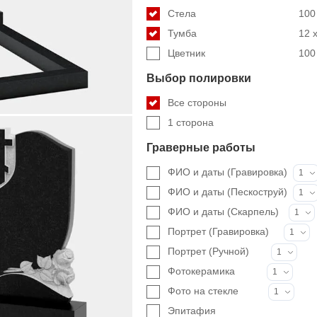
Стела
100 
Тумба
12 x
Цветник
100 
Выбор полировки
Все стороны
1 сторона
Граверные работы
ФИО и даты (Гравировка)
1
ФИО и даты (Пескоструй)
1
ФИО и даты (Скарпель)
1
Портрет (Гравировка)
1
Портрет (Ручной)
1
Фотокерамика
1
Фото на стекле
1
Эпитафия