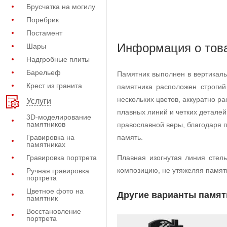
Брусчатка на могилу
Поребрик
Постамент
Информация о тов
Шары
Надгробные плиты
Барельеф
Памятник выполнен в вертикаль
Крест из гранита
памятника расположен строгий
нескольких цветов, аккуратно 
Услуги
плавных линий и четких детале
3D-моделирование
памятников
православной веры, благодаря 
Гравировка на
память.
памятниках
Гравировка портрета
Плавная изогнутая линия стел
композицию, не утяжеляя памят
Ручная гравировка
портрета
Цветное фото на
Другие варианты памят
памятник
Восстановление
портрета