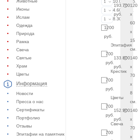
Животные
Портрет (Ручн
10.000 руб.
1
193.700
120
Иконы
Фотокерамик
4.600 руб.
1
руб.
x
Ислам
Фото на стекл
8.300 руб.
1
60
Одежда
1200
x
Природа
руб.
15
Рамка
Эпитафия
см.
Свеча
700
Святые
133.800
140
руб.
Храм
руб.
x
Крестик
Цветы
70
700
Информация
x
руб.
8
Новости
Цветы
Пресса о нас
см.
700
Сертификаты
152.900
140
руб.
Портфолио
руб.
x
Свеча
Отзывы
70
700
Эпитафии на памятник
x