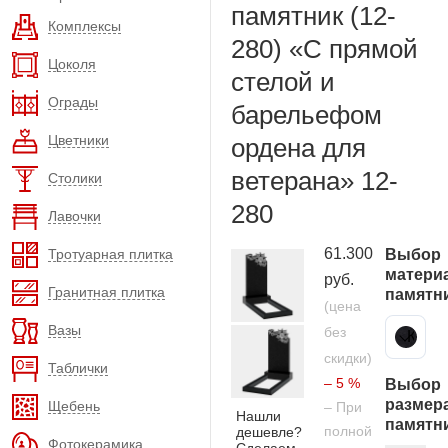
памятник (12-
Комплексы
280) «С прямой
Цоколя
стелой и
Ограды
барельефом
Цветники
ордена для
ветерана» 12-
Столики
280
Лавочки
61.300
Тротуарная плитка
Выбор
матери
руб.
Гранитная плитка
памятн
(цена
Вазы
без
Карельский гранит
скидки)
Таблички
– 5 %
Выбор
размер
Щебень
– При
Нашли
памятн
полной
дешевле?
Фотокерамика
Сделаем