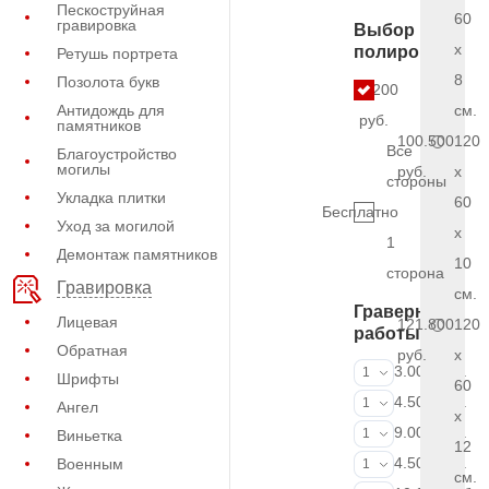
Пескоструйная
60
гравировка
Выбор
x
полировки
Ретушь портрета
8
Позолота букв
9.200
Антидождь для
см.
руб.
памятников
100.500
120
Все
Благоустройство
могилы
руб.
x
стороны
Укладка плитки
60
Бесплатно
Уход за могилой
x
1
Демонтаж памятников
10
сторона
Гравировка
см.
Граверные
Лицевая
121.800
120
работы
Обратная
руб.
x
ФИО и даты (
3.000 руб.
1
Шрифты
60
ФИО и даты (
4.500 руб.
1
Ангел
x
ФИО и даты (
9.000 руб.
1
Виньетка
12
Портрет (Грав
4.500 руб.
Военным
1
см.