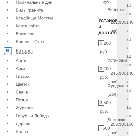
руб.
Поминальные дни
10
Виньетка
Виды гранита
см.
Кладбища Москвы
Установка
182.500
140
Карта сайта
и
руб.
x
доставка
Вакансии
70
Вопрос - Ответ
9.200
x
Каталог
руб.
12
Установка
Ангел
см.
Арка
3.200
245.500
140
Гитара
руб.
руб.
x
Цветок
Фундамент
70
Свеча
(доп)
x
Птица
3.500
15
Журавли
руб.
Голубь и Лебедь
см.
Доставка
Дерево
209.900
160
500
Волна
руб.
x