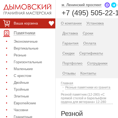
м. Ленинский проспект
+7 (495) 505-22-
Ваша корзина
О компании
Установка
Памятники
Доставка
Сроки
Экономичные
Гарантия
Оплата
Вертикальные
Скидки
Сертификаты
Резные
Горизонтальные
Портфолио
Сотрудники
Маленькие
Отзывы
Контакты
С крестом
Двойные
Главная
Резные памятники из гранита
Тройные
Резной памятник (12-280) «С
Элитные
прямой стелой и барельефом
ордена для ветерана» 12-280
Европейские
Часовни
Резной
Гранитные