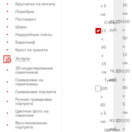
Брусчатка на могилу
10
x 5
Поребрик
см.
см.
Постамент
93.100
100
Стела
Шары
руб.
x
12
Надгробные плиты
50
x
Барельеф
x
60
Крест из гранита
12
x
Услуги
см.
15
3D-моделирование
76.300
120
см.
памятников
руб.
x
Гравировка на
Тумба
памятниках
60
100
Гравировка портрета
x
x
Ручная гравировка
портрета
5
60
Цветное фото на
см.
x 5
памятник
93.300
120
см.
Восстановление
портрета
руб.
x
Цветник