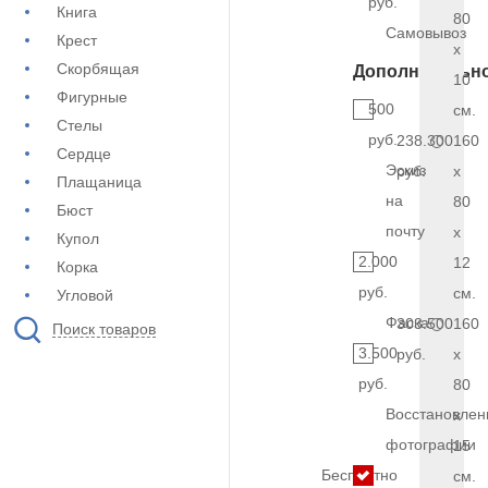
руб.
Книга
80
Самовывоз
Крест
x
Скорбящая
Дополнительн
10
Фигурные
500
см.
Стелы
руб.
238.300
160
Сердце
Эскиз
руб.
x
Плащаница
на
80
Бюст
почту
x
Купол
2.000
12
Корка
руб.
см.
Угловой
Фаска
303.500
160
Поиск товаров
3.500
руб.
x
руб.
80
Восстановлен
x
фотографии
15
Бесплатно
см.