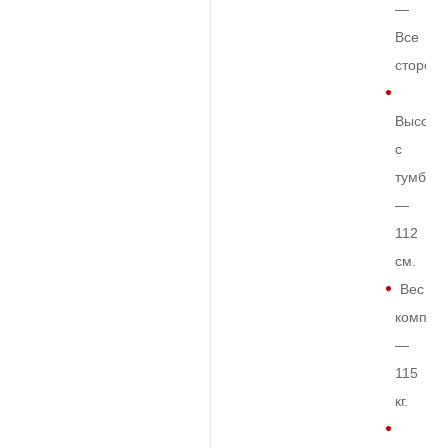
—
Все
сторон
Высота
с
тумбой
—
112
см.
Вес
комплек
—
115
кг.