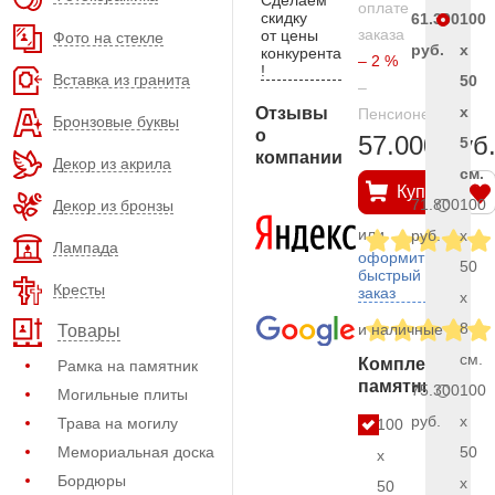
оплате
скидку
61.300
100
заказа
от цены
Фото на стекле
руб.
x
конкурента
– 2 %
!
Вставка из гранита
50
–
x
Отзывы
Пенсионерам
Бронзовые буквы
о
57.000 руб
5
компании
Декор из акрила
см.
Купить
71.800
100
Декор из бронзы
или
руб.
x
Лампада
оформить
50
быстрый
Кресты
заказ
x
8
и наличные
Товары
см.
Комплект
Рамка на памятник
памятника
75.300
100
Могильные плиты
руб.
x
Трава на могилу
100
Мемориальная доска
50
x
Бордюры
x
50