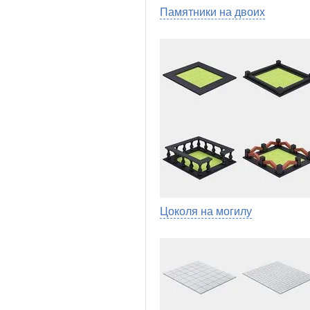
Памятники на двоих
Цоколя на могилу