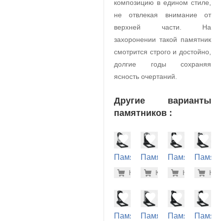
композицию в едином стиле,
не отвлекая внимание от
верхней части. На
захоронении такой памятник
смотрится строго и достойно,
долгие годы сохраняя
ясность очертаний.
Другие варианты
памятников :
Памятник
Памятник
Памятник
Памят
на
на
на
на
47.900 р
32.
Купить
Купить
-7%
Купить
-7%
Куп
-7
могилу
могилу
могилу
могилу
(10-446)
(10-654)
(10-607)
(10-734
Памятник
Памятник
Памятник
Памят