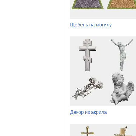
Щебень на могилу
Декор из акрила