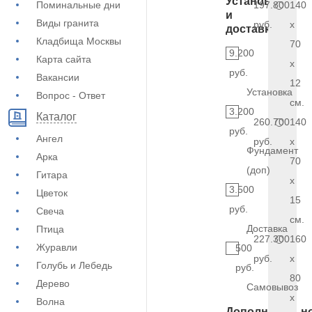
Установка
Поминальные дни
197.800
140
и
Виды гранита
руб.
x
доставка
Кладбища Москвы
70
9.200
Карта сайта
x
руб.
Вакансии
12
Установка
Вопрос - Ответ
см.
3.200
Каталог
260.700
140
руб.
Ангел
руб.
x
Фундамент
Арка
70
(доп)
Гитара
x
3.500
Цветок
15
руб.
Свеча
см.
Доставка
Птица
227.300
160
Журавли
500
руб.
x
Голубь и Лебедь
руб.
80
Дерево
Самовывоз
x
Волна
Дополнительн