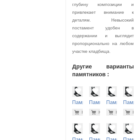
глубину композиции и
привлекает внимание к
деталям. Невысокий
постамент удобен в
содержании и выглядит
пропорционально на любом
участке кладбища.
Другие варианты
памятников :
Памятник
Памятник
Памятник
Памят
на
на
на
на
33.000 р
34.
Купить
Купить
-7%
Купить
-7%
Куп
-7
могилу
могилу
могилу
могилу
(10-471)
(10-463)
(10-174)
(10-784
Памятник
Памятник
Памятник
Памят