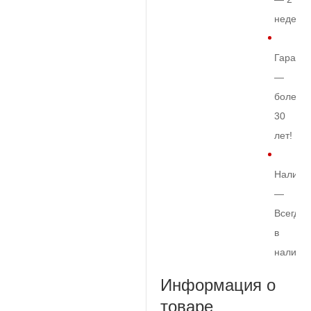
недели
Гарант
—
более
30
лет!
Наличи
—
Всегда
в
наличи
Информация о
товаре