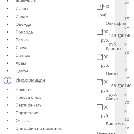
Животные
60
1200
Иконы
x
руб.
Ислам
15
Эпитафия
Одежда
см.
700
Природа
149.100
140
Рамка
руб.
руб.
x
Свеча
Крестик
70
Святые
700
x
Храм
руб.
8
Цветы
Цветы
см.
Информация
700
168.200
140
Новости
руб.
руб.
x
Пресса о нас
Свеча
70
Сертификаты
700
x
Портфолио
руб.
10
Отзывы
Виньетка
см.
Эпитафии на памятник