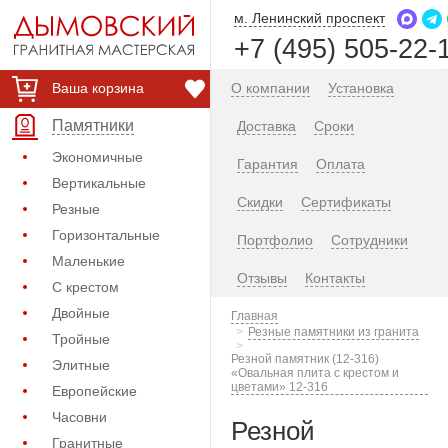
м. Ленинский проспект
+7 (495) 505-22-
Ваша корзина
О компании
Установка
Памятники
Доставка
Сроки
Экономичные
Гарантия
Оплата
Вертикальные
Скидки
Сертификаты
Резные
Горизонтальные
Портфолио
Сотрудники
Маленькие
Отзывы
Контакты
С крестом
Двойные
Главная
Резные памятники из гранита
Тройные
Резной памятник (12-316)
Элитные
«Овальная плита с крестом и
цветами» 12-316
Европейские
Часовни
Резной
Гранитные