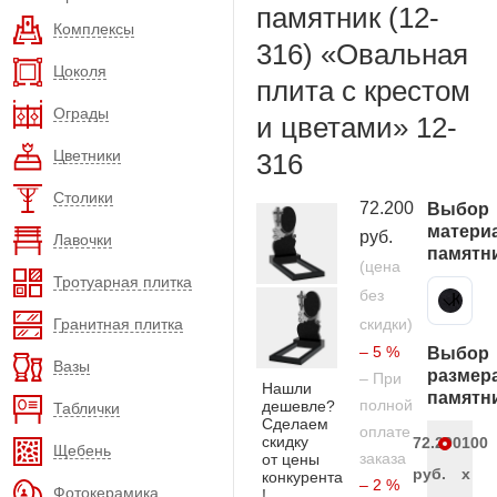
памятник (12-
Комплексы
316) «Овальная
Цоколя
плита с крестом
Ограды
и цветами» 12-
Цветники
316
Столики
72.200
Выбор
матери
руб.
Лавочки
памятн
(цена
Тротуарная плитка
без
Карельский гранит
Гранитная плитка
скидки)
– 5 %
Выбор
Вазы
размер
– При
Нашли
памятн
полной
дешевле?
Таблички
Сделаем
оплате
скидку
72.200
100
Щебень
заказа
от цены
руб.
x
конкурента
– 2 %
Фотокерамика
!