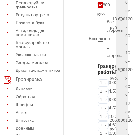
8
Пескоструйная
10.800
гравировка
см.
руб.
Ретушь портрета
113.600
120
Все
Позолота букв
руб.
x
стороны
Антидождь для
памятников
60
Бесплатно
Благоустройство
x
могилы
1
10
Укладка плитки
сторона
см.
Уход за могилой
Граверные
134.900
120
Демонтаж памятников
работы
руб.
x
Гравировка
ФИО и даты (
3.000 руб.
1
60
Лицевая
ФИО и даты (
4.500 руб.
1
x
Обратная
ФИО и даты (
9.000 руб.
1
12
Шрифты
Портрет (Грав
4.500 руб.
1
см.
Ангел
Портрет (Ручн
10.000 руб.
1
Виньетка
206.800
120
Фотокерамик
4.600 руб.
1
Военным
руб.
x
Фото на стекл
8.300 руб.
1