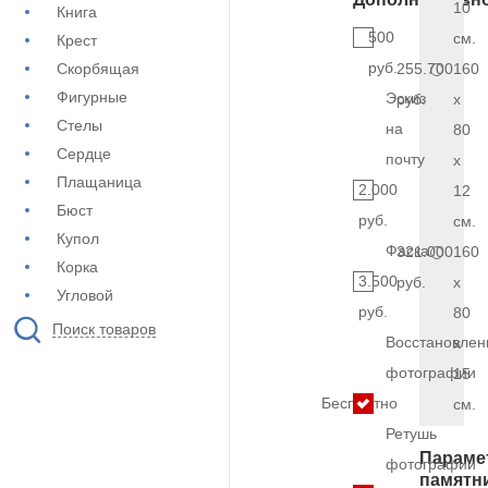
10
Книга
500
см.
Крест
руб.
Скорбящая
255.700
160
Фигурные
Эскиз
руб.
x
Стелы
на
80
Сердце
почту
x
Плащаница
2.000
12
Бюст
руб.
см.
Купол
Фаска
321.000
160
Корка
3.500
руб.
x
Угловой
руб.
80
Поиск товаров
Восстановлен
x
фотографии
15
Бесплатно
см.
Ретушь
Параме
фотографии
памятн