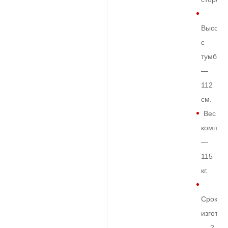
Высота
с
тумбой
—
112
см.
Вес
комплек
—
115
кг.
Срок
изготов
— 2