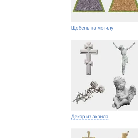
Щебень на могилу
Декор из акрила