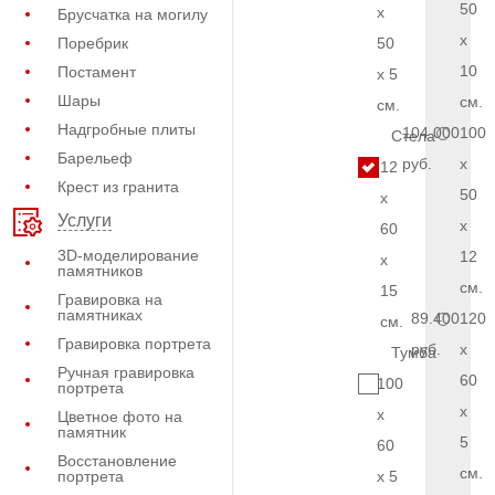
50
x
Брусчатка на могилу
x
Поребрик
50
10
Постамент
x 5
Шары
см.
см.
Надгробные плиты
104.000
100
Стела
Барельеф
руб.
x
12
Крест из гранита
50
x
Услуги
x
60
3D-моделирование
12
x
памятников
см.
15
Гравировка на
памятниках
89.400
120
см.
Гравировка портрета
руб.
x
Тумба
Ручная гравировка
60
100
портрета
x
x
Цветное фото на
памятник
5
60
Восстановление
см.
портрета
x 5