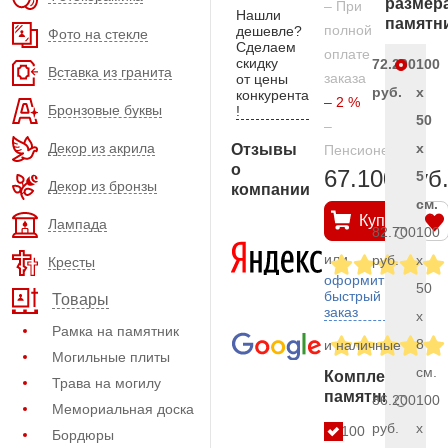
размер
– При
Нашли
памятн
полной
дешевле?
Фото на стекле
Сделаем
оплате
скидку
72.200
100
Вставка из гранита
заказа
от цены
руб.
x
конкурента
– 2 %
Бронзовые буквы
!
50
–
Декор из акрила
x
Отзывы
Пенсионерам
о
67.100 руб
5
Декор из бронзы
компании
см.
Купить
Лампада
82.700
100
или
руб.
x
Кресты
оформить
50
быстрый
Товары
заказ
x
Рамка на памятник
8
и наличные
Могильные плиты
см.
Комплект
Трава на могилу
памятника
86.200
100
Мемориальная доска
руб.
x
100
Бордюры