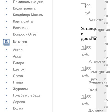
Поминальные дни
70
700
Виды гранита
x
руб.
Кладбища Москвы
10
Виньетка
Карта сайта
см.
Вакансии
Установка
197.800
140
и
Вопрос - Ответ
руб.
x
доставка
Каталог
70
9.200
Ангел
x
руб.
Арка
12
Установка
Гитара
см.
3.200
Цветок
260.700
140
руб.
Свеча
руб.
x
Птица
Фундамент
70
Журавли
(доп)
x
Голубь и Лебедь
3.500
15
Дерево
руб.
см.
Волна
Доставка