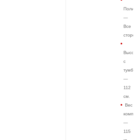
Полиро
—
Все
сторон
Высота
с
тумбой
—
112
см.
Вес
комплек
—
115