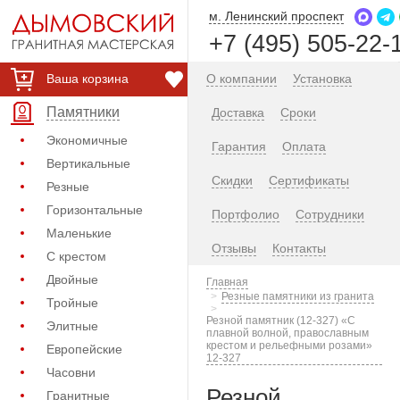
м. Ленинский проспект
+7 (495) 505-22-
Ваша корзина
О компании
Установка
Памятники
Доставка
Сроки
Экономичные
Гарантия
Оплата
Вертикальные
Скидки
Сертификаты
Резные
Горизонтальные
Портфолио
Сотрудники
Маленькие
Отзывы
Контакты
С крестом
Двойные
Главная
Резные памятники из гранита
Тройные
Резной памятник (12-327) «С
Элитные
плавной волной, православным
крестом и рельефными розами»
Европейские
12-327
Часовни
Резной
Гранитные