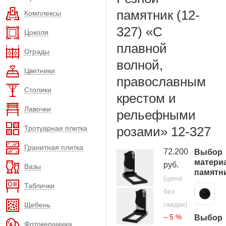
памятник (12-
Комплексы
327) «С
Цоколя
плавной
Ограды
волной,
Цветники
православным
Столики
крестом и
Лавочки
рельефными
Тротуарная плитка
розами» 12-327
Гранитная плитка
72.200
Выбор
матери
руб.
Вазы
памятн
(цена
Таблички
без
Карельский гранит
скидки)
Щебень
– 5 %
Выбор
Фотокерамика