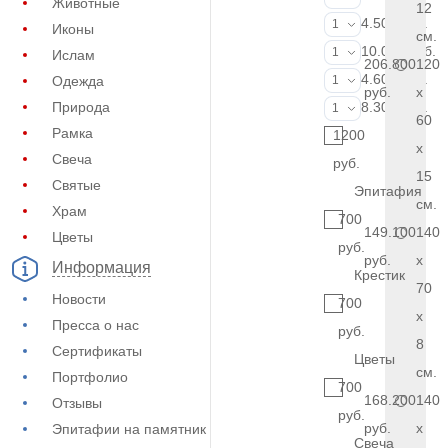
Животные
12
Портрет (Грав
4.500 руб.
1
Иконы
см.
Портрет (Ручн
10.000 руб.
1
Ислам
206.800
120
Фотокерамик
4.600 руб.
Одежда
1
руб.
x
Фото на стекл
Природа
8.300 руб.
1
60
Рамка
1200
x
Свеча
руб.
15
Святые
Эпитафия
см.
Храм
700
149.100
140
Цветы
руб.
руб.
x
Информация
Крестик
70
Новости
700
x
Пресса о нас
руб.
8
Сертификаты
Цветы
см.
Портфолио
700
168.200
140
Отзывы
руб.
руб.
x
Эпитафии на памятник
Свеча