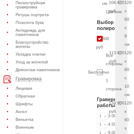
106.400
120
Пескоструйная
см.
гравировка
руб.
x
Цветник
Ретушь портрета
60
Выбор
Позолота букв
x
полировки
Антидождь для
памятников
8
10.800
Благоустройство
см.
могилы
руб.
113.600
120
Укладка плитки
Все
руб.
x
Уход за могилой
стороны
60
Демонтаж памятников
Бесплатно
x
Гравировка
1
10
Лицевая
сторона
см.
Обратная
Граверные
134.900
120
Шрифты
работы
руб.
x
Ангел
ФИО и даты (
3.000 руб.
1
Виньетка
60
ФИО и даты (
4.500 руб.
1
Военным
x
ФИО и даты (
9.000 руб.
1