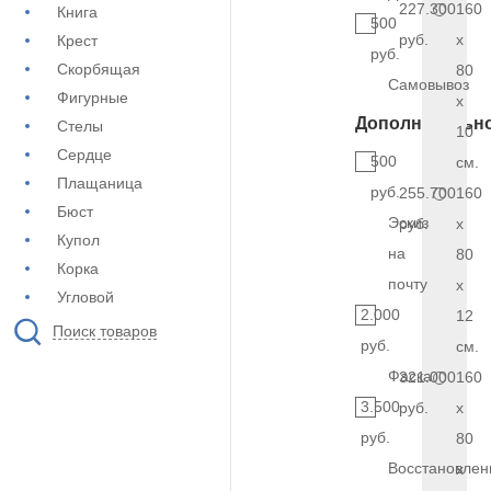
227.300
160
Книга
500
руб.
x
Крест
руб.
Скорбящая
80
Самовывоз
Фигурные
x
Дополнительн
Стелы
10
Сердце
500
см.
Плащаница
руб.
255.700
160
Бюст
Эскиз
руб.
x
Купол
на
80
Корка
почту
x
Угловой
2.000
12
Поиск товаров
руб.
см.
Фаска
321.000
160
3.500
руб.
x
руб.
80
Восстановлен
x