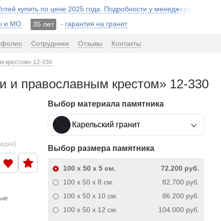
 Успей купить по цене 2025 года. Подробности у менеджера!
ы и МО
-
гарантия на гранит
35 лет
тфолио
Сотрудники
Отзывы
Контакты
м крестом» 12-330
ми и православным крестом» 12-330
Выбор материала памятника
Карельский гранит
кидки)
Выбор размера памятника
100 x 50 x 5
см.
72.200 руб.
100 x 50 x 8
см.
82.700 руб.
100 x 50 x 10
см.
86.200 руб.
ные
100 x 50 x 12
см.
104.000 руб.