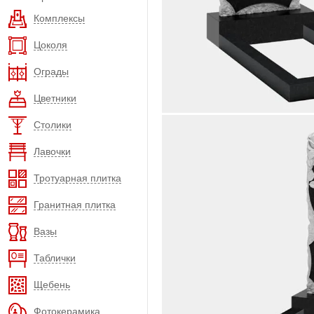
Комплексы
Цоколя
Ограды
Цветники
Столики
Лавочки
Тротуарная плитка
Гранитная плитка
Вазы
Таблички
Щебень
Фотокерамика