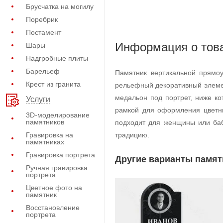
Брусчатка на могилу
Поребрик
Постамент
Информация о тов
Шары
Надгробные плиты
Барельеф
Памятник вертикальной прямо
Крест из гранита
рельефный декоративный элемен
медальон под портрет, ниже к
Услуги
рамкой для оформления цветни
3D-моделирование
памятников
подходит для женщины или баб
Гравировка на
традицию.
памятниках
Гравировка портрета
Другие варианты памят
Ручная гравировка
портрета
Цветное фото на
памятник
Восстановление
портрета