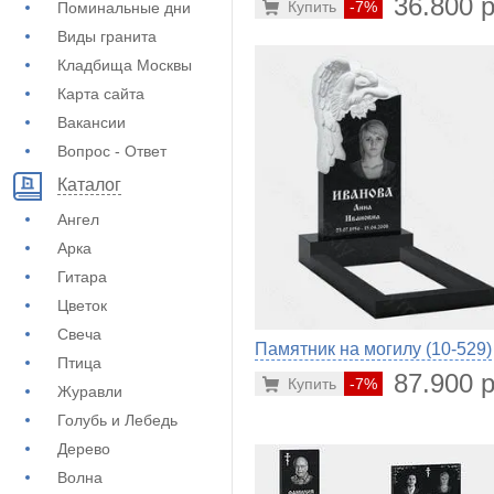
36.800 р
Купить
-7%
Поминальные дни
Виды гранита
Кладбища Москвы
Карта сайта
Вакансии
Вопрос - Ответ
Каталог
Ангел
Арка
Гитара
Цветок
Свеча
Памятник на могилу (10-529)
Птица
87.900 р
Купить
-7%
Журавли
Голубь и Лебедь
Дерево
Волна