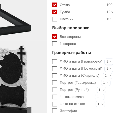
Стела
100 
Тумба
12 x
Цветник
100 
Выбор полировки
Все стороны
1 сторона
Граверные работы
ФИО и даты (Гравировка)
1
ФИО и даты (Пескоструй)
1
ФИО и даты (Скарпель)
1
Портрет (Гравировка)
1
Портрет (Ручной)
1
Фотокерамика
1
Фото на стекле
1
Эпитафия