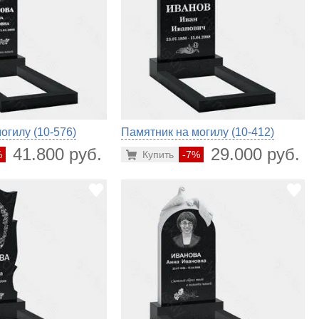
огилу (10-576)
Памятник на могилу (10-412)
41.800 руб.
29.000 руб.
%
Купить
-7%