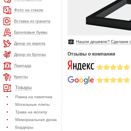
Фото на стекле
Вставка из гранита
Бронзовые буквы
Нашли дешевле? Сделаем с
Декор из акрила
Отзывы о компании
Декор из бронзы
Лампада
Кресты
Товары
Рамка на памятник
Могильные плиты
Трава на могилу
Мемориальная доска
Бордюры