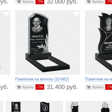
уб.
32.000 руб.
Купить
-7%
Купить
-7
Памятник на могилу (10-662)
Памятник на м
уб.
31.400 руб.
Купить
-7%
Купить
-7