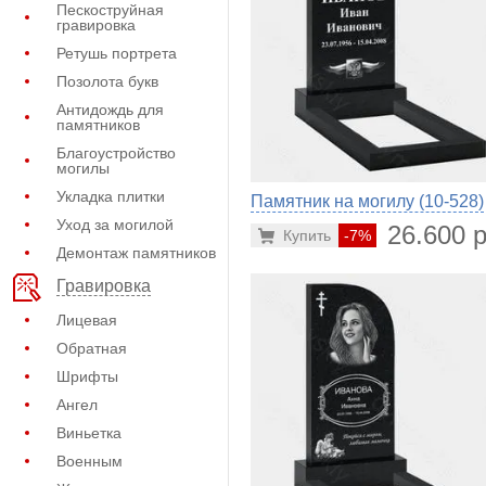
Пескоструйная
гравировка
Ретушь портрета
Позолота букв
Антидождь для
памятников
Благоустройство
могилы
Укладка плитки
Памятник на могилу (10-528)
Уход за могилой
26.600 р
Купить
-7%
Демонтаж памятников
Гравировка
Лицевая
Обратная
Шрифты
Ангел
Виньетка
Военным