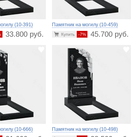
огилу (10-391)
Памятник на могилу (10-459)
33.800 руб.
45.700 руб.
%
Купить
-7%
огилу (10-666)
Памятник на могилу (10-498)