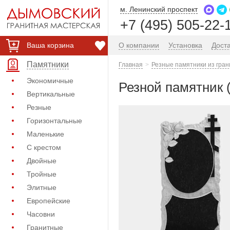
м. Ленинский проспект
+7 (495) 505-22-
Ваша корзина
О компании
Установка
Дост
Памятники
Главная
Резные памятники из гран
Экономичные
Резной памятник 
Вертикальные
Резные
Горизонтальные
Маленькие
С крестом
Двойные
Тройные
Элитные
Европейские
Часовни
Гранитные