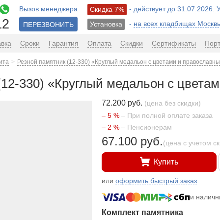
Вызов менеджера
- действует до 31.07.2026.
Скидка 7%
12
-
на всех кладбищах Москв
Установка
ПЕРЕЗВОНИТЬ
авка
Сроки
Гарантия
Оплата
Скидки
Сертификаты
Пор
ита
Резной памятник (12-330) «Круглый медальон с цветами и православны
(12-330) «Круглый медальон с цвета
72.200 руб.
(цена без скидки)
– 5 %
– При полной оплате заказа
– 2 %
– Пенсионерам
67.100 руб.
(цена с учетом с
Купить
или
оформить быстрый заказ
и налич
Комплект памятника