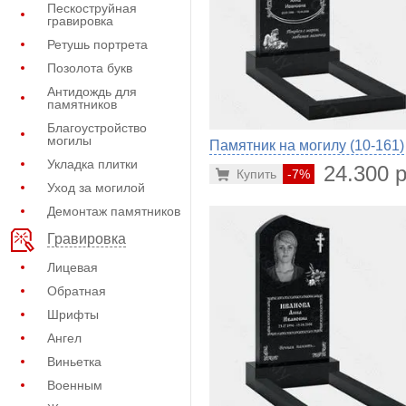
Пескоструйная
гравировка
Ретушь портрета
Позолота букв
Антидождь для
памятников
Благоустройство
могилы
Памятник на могилу (10-161)
Укладка плитки
24.300 р
Купить
-7%
Уход за могилой
Демонтаж памятников
Гравировка
Лицевая
Обратная
Шрифты
Ангел
Виньетка
Военным