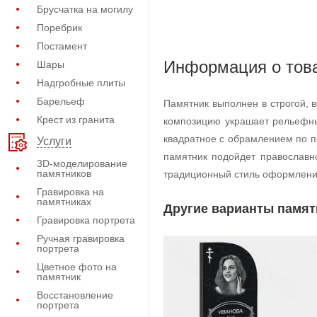
Брусчатка на могилу
Поребрик
Постамент
Информация о тов
Шары
Надгробные плиты
Барельеф
Памятник выполнен в строгой, 
Крест из гранита
композицию украшает рельефны
квадратное с обрамлением по п
Услуги
памятник подойдет православн
3D-моделирование
памятников
традиционный стиль оформлени
Гравировка на
памятниках
Другие варианты памят
Гравировка портрета
Ручная гравировка
портрета
Цветное фото на
памятник
Восстановление
портрета