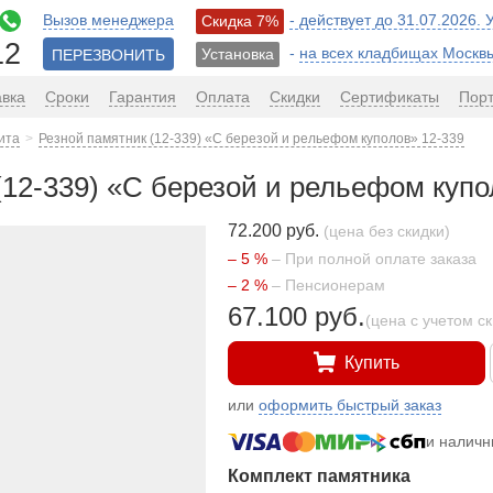
Вызов менеджера
- действует до 31.07.2026.
Скидка 7%
12
-
на всех кладбищах Москв
Установка
ПЕРЕЗВОНИТЬ
авка
Сроки
Гарантия
Оплата
Скидки
Сертификаты
Пор
ита
Резной памятник (12-339) «С березой и рельефом куполов» 12-339
(12-339) «С березой и рельефом купо
72.200 руб.
(цена без скидки)
– 5 %
– При полной оплате заказа
– 2 %
– Пенсионерам
67.100 руб.
(цена с учетом с
Купить
или
оформить быстрый заказ
и налич
Комплект памятника