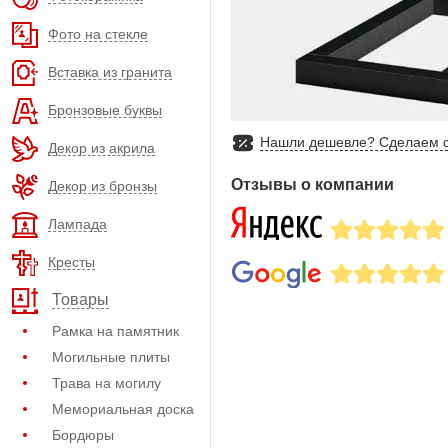
Фото на стекле
Вставка из гранита
Бронзовые буквы
Нашли дешевле? Сделаем с
Декор из акрила
Отзывы о компании
Декор из бронзы
Лампада
Кресты
Товары
Рамка на памятник
Могильные плиты
Трава на могилу
Мемориальная доска
Бордюры