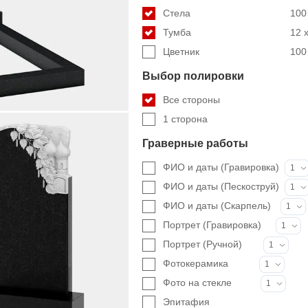
Стела
100 
Тумба
12 x
Цветник
100 
Выбор полировки
Все стороны
1 сторона
Граверные работы
ФИО и даты (Гравировка)
1
ФИО и даты (Пескоструй)
1
ФИО и даты (Скарпель)
1
Портрет (Гравировка)
1
Портрет (Ручной)
1
Фотокерамика
1
Фото на стекле
1
Эпитафия