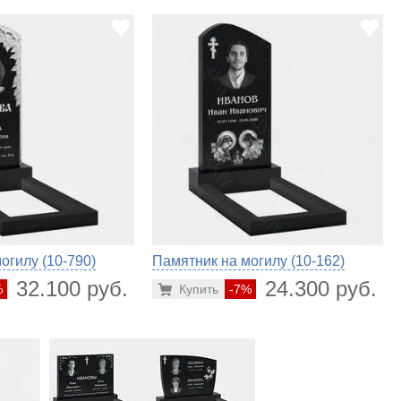
огилу (10-790)
Памятник на могилу (10-162)
32.100 руб.
24.300 руб.
%
Купить
-7%