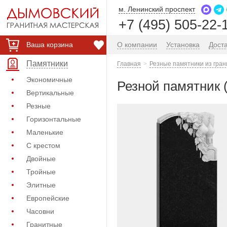
м. Ленинский проспект
+7 (495) 505-22-
Ваша корзина
О компании
Установка
Дост
Памятники
Главная
Резные памятники из гран
Экономичные
Резной памятник 
Вертикальные
Резные
Горизонтальные
Маленькие
С крестом
Двойные
Тройные
Элитные
Европейские
Часовни
Гранитные