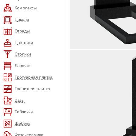
Комплексы
Цоколя
Ограды
Цветники
Столики
Лавочки
Тротуарная плитка
Гранитная плитка
Вазы
Таблички
Щебень
Фотокерамика