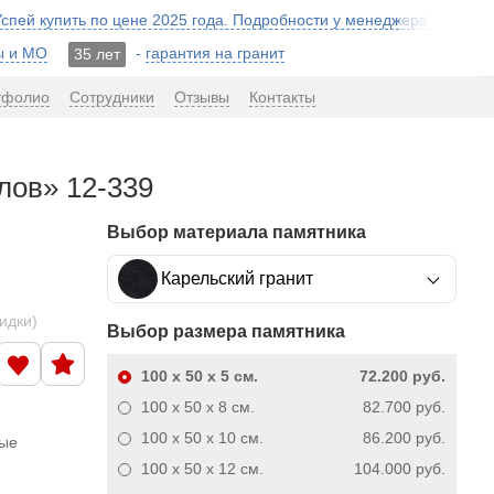
 Успей купить по цене 2025 года. Подробности у менеджера!
ы и МО
-
гарантия на гранит
35 лет
тфолио
Сотрудники
Отзывы
Контакты
лов» 12-339
Выбор материала памятника
Карельский гранит
кидки)
Выбор размера памятника
100 x 50 x 5
см.
72.200 руб.
100 x 50 x 8
см.
82.700 руб.
100 x 50 x 10
см.
86.200 руб.
ные
100 x 50 x 12
см.
104.000 руб.