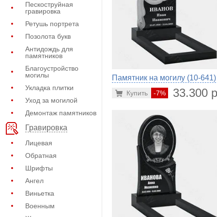
Пескоструйная
гравировка
Ретушь портрета
Позолота букв
Антидождь для
памятников
Благоустройство
могилы
Памятник на могилу (10-641)
Укладка плитки
33.300 р
Купить
-7%
Уход за могилой
Демонтаж памятников
Гравировка
Лицевая
Обратная
Шрифты
Ангел
Виньетка
Военным