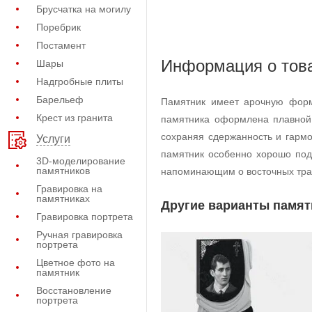
Брусчатка на могилу
Поребрик
Постамент
Информация о тов
Шары
Надгробные плиты
Барельеф
Памятник имеет арочную форм
Крест из гранита
памятника оформлена плавной
сохраняя сдержанность и гарм
Услуги
памятник особенно хорошо под
3D-моделирование
памятников
напоминающим о восточных тра
Гравировка на
памятниках
Другие варианты памят
Гравировка портрета
Ручная гравировка
портрета
Цветное фото на
памятник
Восстановление
портрета