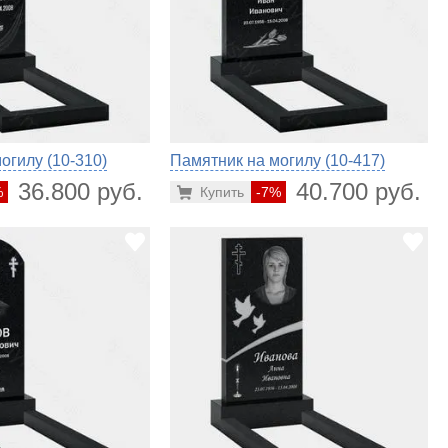
огилу (10-310)
Памятник на могилу (10-417)
36.800 руб.
40.700 руб.
%
Купить
-7%