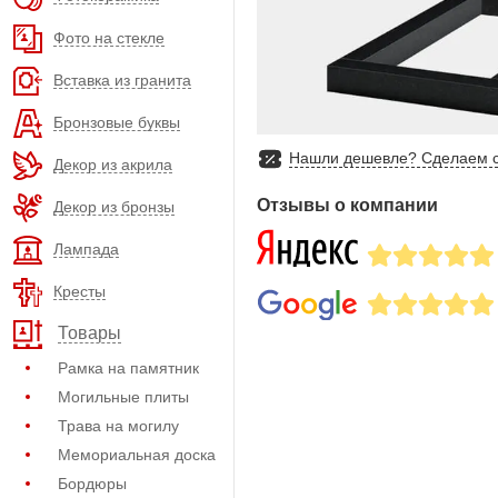
Фото на стекле
Вставка из гранита
Бронзовые буквы
Нашли дешевле? Сделаем с
Декор из акрила
Отзывы о компании
Декор из бронзы
Лампада
Кресты
Товары
Рамка на памятник
Могильные плиты
Трава на могилу
Мемориальная доска
Бордюры