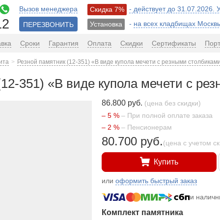
Вызов менеджера
- действует до 31.07.2026.
Скидка 7%
12
-
на всех кладбищах Москв
Установка
ПЕРЕЗВОНИТЬ
авка
Сроки
Гарантия
Оплата
Скидки
Сертификаты
Пор
ита
Резной памятник (12-351) «В виде купола мечети с резными столбикам
(12-351) «В виде купола мечети с ре
86.800 руб.
(цена без скидки)
– 5 %
– При полной оплате заказа
– 2 %
– Пенсионерам
80.700 руб.
(цена с учетом с
Купить
или
оформить быстрый заказ
и налич
Комплект памятника