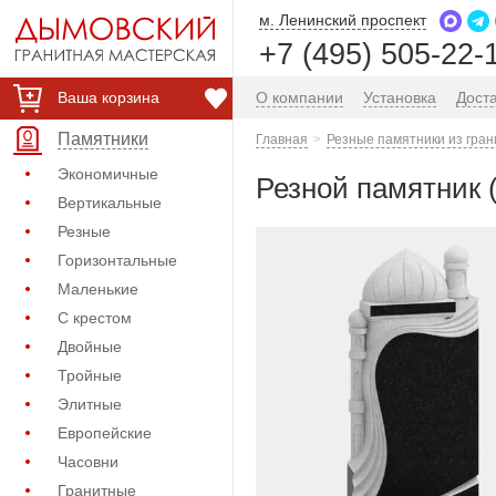
м. Ленинский проспект
+7 (495) 505-22-
Ваша корзина
О компании
Установка
Дост
Памятники
Главная
Резные памятники из гран
Экономичные
Резной памятник 
Вертикальные
Резные
Горизонтальные
Маленькие
С крестом
Двойные
Тройные
Элитные
Европейские
Часовни
Гранитные