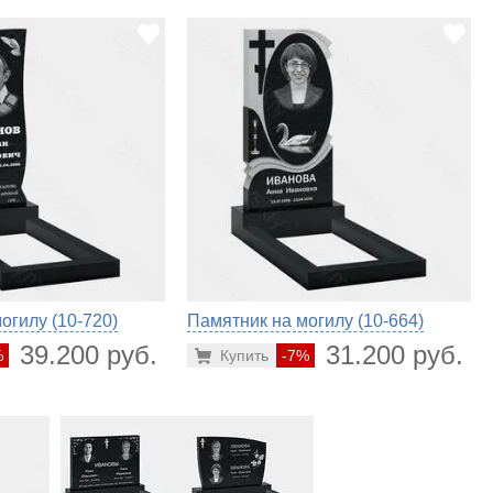
огилу (10-720)
Памятник на могилу (10-664)
39.200 руб.
31.200 руб.
%
Купить
-7%