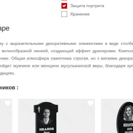
Защита портрета
Хранение
аре
у с выразительными декоративными элементами в виде столби
 волнообразной линией, создающей эффект драпировки. Композ
онию. Общая атмосфера памятника строгая, но с мягкими декор
ойдет мужчине или женщине мусульманской веры, благодаря куп
дициях.
ников :