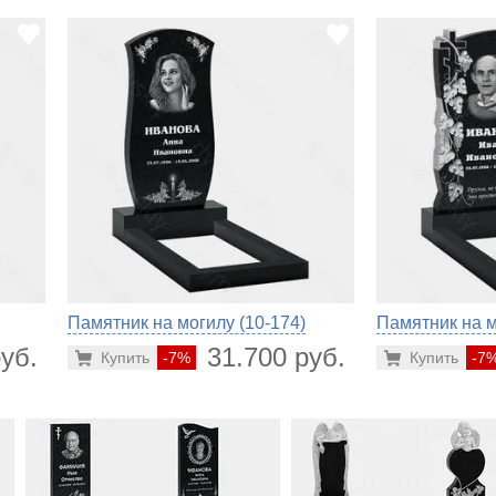
Памятник на могилу (10-174)
Памятник на м
уб.
31.700 руб.
Купить
-7%
Купить
-7