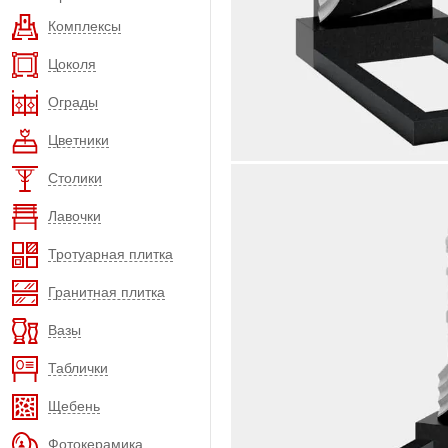
Комплексы
Цоколя
Ограды
Цветники
Столики
Лавочки
Тротуарная плитка
Гранитная плитка
Вазы
Таблички
Щебень
Фотокерамика