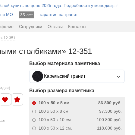
 Успей купить по цене 2025 года. Подробности у менеджера!
ы и МО
-
гарантия на гранит
35 лет
тфолио
Сотрудники
Отзывы
Контакты
и» 12-351
зными столбиками» 12-351
Выбор материала памятника
Карельский гранит
кидки)
Выбор размера памятника
100 x 50 x 5
см.
86.800 руб.
100 x 50 x 8
см.
97.300 руб.
100 x 50 x 10
см.
100.800 руб.
ные
100 x 50 x 12
см.
118.600 руб.