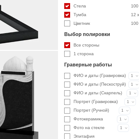
Стела
100 
Тумба
12 x
Цветник
100 
Выбор полировки
Все стороны
1 сторона
Граверные работы
ФИО и даты (Гравировка)
1
ФИО и даты (Пескоструй)
1
ФИО и даты (Скарпель)
1
Портрет (Гравировка)
1
Портрет (Ручной)
1
Фотокерамика
1
Фото на стекле
1
Эпитафия