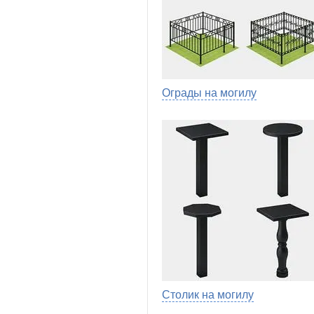
Ограды на могилу
Столик на могилу