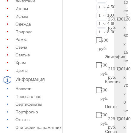
Животные
12
Портрет (Грав
4.500 руб.
1
Иконы
см.
Портрет (Ручн
10.000 руб.
1
Ислам
259.100
120
Фотокерамик
4.600 руб.
Одежда
1
руб.
x
Фото на стекл
Природа
8.300 руб.
1
60
Рамка
1200
x
Свеча
руб.
15
Святые
Эпитафия
см.
Храм
700
210.100
140
Цветы
руб.
руб.
x
Информация
Крестик
70
Новости
700
x
Пресса о нас
руб.
8
Сертификаты
Цветы
см.
Портфолио
700
229.200
140
Отзывы
руб.
руб.
x
Эпитафии на памятник
Свеча