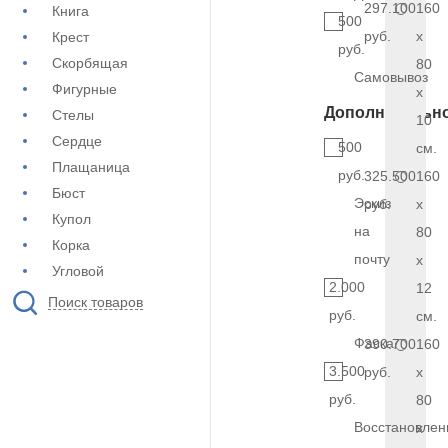
297.100
160
Книга
500
руб.
x
Крест
руб.
Скорбящая
80
Самовывоз
Фигурные
x
Дополнительн
Стелы
10
Сердце
500
см.
Плащаница
руб.
325.500
160
Бюст
Эскиз
руб.
x
Купол
на
80
Корка
почту
x
Угловой
2.000
12
Поиск товаров
руб.
см.
Фаска
390.700
160
3.500
руб.
x
руб.
80
Восстановлен
x