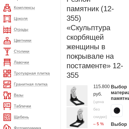
памятник (12-
Комплексы
355)
Цоколя
«Скульптура
Ограды
скорбящей
Цветники
женщины в
Столики
покрывале на
Лавочки
постаменте» 12-
Тротуарная плитка
355
Гранитная плитка
115.800
Выбор
матери
руб.
Вазы
памятн
(цена
Таблички
без
Карельский гранит
скидки)
Щебень
– 5 %
Выбор
Фотокерамика