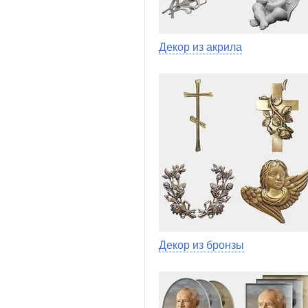
Декор из акрила
Декор из бронзы