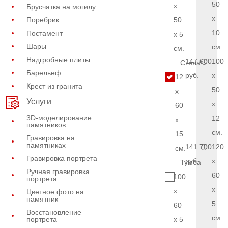
50
x
Брусчатка на могилу
x
Поребрик
50
10
Постамент
x 5
Шары
см.
см.
Надгробные плиты
147.600
100
Стела
Барельеф
руб.
x
12
Крест из гранита
50
x
Услуги
x
60
3D-моделирование
12
x
памятников
см.
15
Гравировка на
памятниках
141.700
120
см.
Гравировка портрета
руб.
x
Тумба
Ручная гравировка
60
100
портрета
x
x
Цветное фото на
памятник
5
60
Восстановление
см.
портрета
x 5