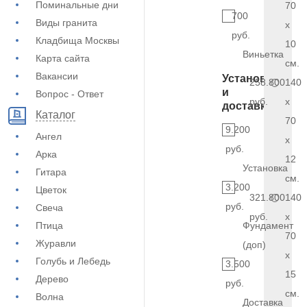
Поминальные дни
70
700
Виды гранита
x
руб.
Кладбища Москвы
10
Виньетка
Карта сайта
см.
Вакансии
Установка
258.800
140
и
Вопрос - Ответ
руб.
x
доставка
Каталог
70
9.200
Ангел
x
руб.
Арка
12
Установка
Гитара
см.
3.200
Цветок
321.800
140
руб.
Свеча
руб.
x
Птица
Фундамент
70
Журавли
(доп)
x
Голубь и Лебедь
3.500
15
Дерево
руб.
см.
Волна
Доставка