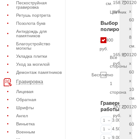
158.700
120
Пескоструйная
см.
гравировка
руб.
x
Цветник
Ретушь портрета
60
Выбор
Позолота букв
x
полировки
Антидождь для
памятников
8
17.400
Благоустройство
см.
могилы
руб.
165.900
120
Укладка плитки
Все
руб.
x
Уход за могилой
стороны
60
Демонтаж памятников
Бесплатно
x
Гравировка
1
10
Лицевая
сторона
см.
Обратная
Граверные
187.200
120
Шрифты
работы
руб.
x
Ангел
ФИО и даты (
3.000 руб.
1
Виньетка
60
ФИО и даты (
4.500 руб.
1
Военным
x
ФИО и даты (
9.000 руб.
1