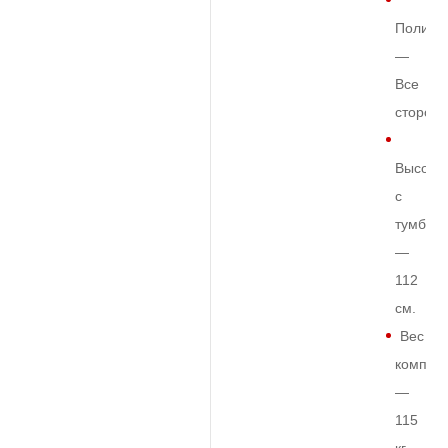
Полиро
—
Все
сторон
Высота
с
тумбой
—
112
см.
Вес
комплек
—
115