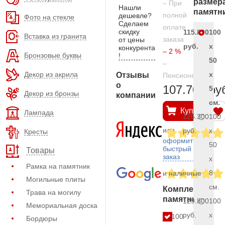
размер
– При
Нашли
памятн
полной
дешевле?
Фото на стекле
Сделаем
оплате
скидку
115.800
100
Вставка из гранита
заказа
от цены
руб.
x
конкурента
– 2 %
Бронзовые буквы
!
50
–
Декор из акрила
x
Отзывы
Пенсионерам
о
107.700 ру
5
Декор из бронзы
компании
см.
Купить
Лампада
126.300
100
или
руб.
x
Кресты
оформить
50
быстрый
Товары
заказ
x
Рамка на памятник
8
и наличные
Могильные плиты
см.
Комплект
Трава на могилу
памятника
129.800
100
Мемориальная доска
руб.
x
100
Бордюры