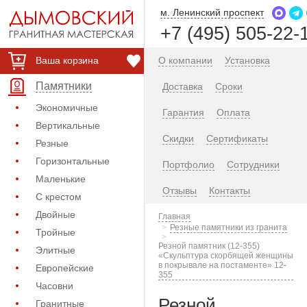
м. Ленинский проспект
+7 (495) 505-22-
Ваша корзина
О компании
Установка
Памятники
Доставка
Сроки
Экономичные
Гарантия
Оплата
Вертикальные
Скидки
Сертификаты
Резные
Горизонтальные
Портфолио
Сотрудники
Маленькие
Отзывы
Контакты
С крестом
Двойные
Главная
Резные памятники из гранита
Тройные
Резной памятник (12-355)
Элитные
«Скульптура скорбящей женщины
в покрывале на постаменте» 12-
Европейские
355
Часовни
Резной
Гранитные