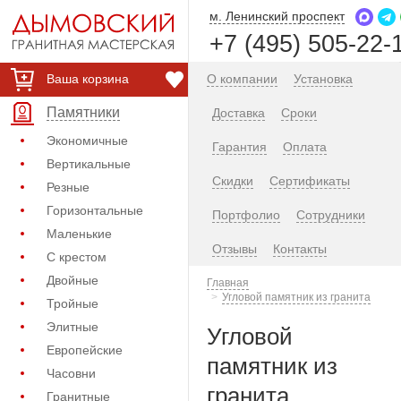
м. Ленинский проспект
+7 (495) 505-22-
Ваша корзина
О компании
Установка
Памятники
Доставка
Сроки
Экономичные
Гарантия
Оплата
Вертикальные
Скидки
Сертификаты
Резные
Горизонтальные
Портфолио
Сотрудники
Маленькие
Отзывы
Контакты
С крестом
Двойные
Главная
Угловой памятник из гранита
Тройные
Элитные
Угловой
Европейские
памятник из
Часовни
гранита
Гранитные