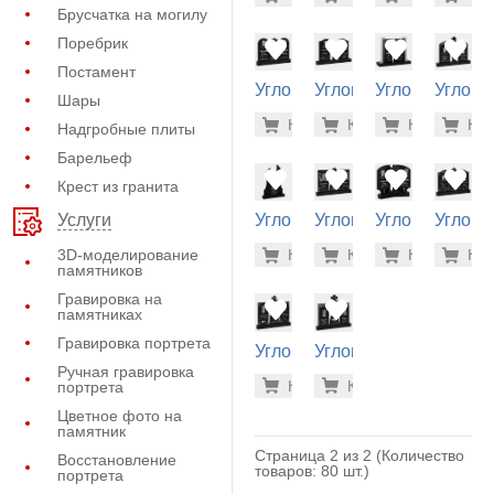
(30-128)
(30-174)
(30-166)
(30-170
Брусчатка на могилу
Поребрик
Постамент
Угловой
Угловой
Угловой
Углово
Шары
памятник
памятник
памятник
памятн
81.700 р
81.
Купить
Купить
-7%
Купить
-7%
Куп
-7
Надгробные плиты
(30-192)
(30-168)
(30-218)
(30-172
Барельеф
Крест из гранита
Услуги
Угловой
Угловой
Угловой
Углово
памятник
памятник
памятник
памятн
84.700 р
87.
3D-моделирование
Купить
Купить
-7%
Купить
-7%
Куп
-7
(30-210)
(30-176)
(30-208)
(30-178
памятников
Гравировка на
памятниках
Гравировка портрета
Угловой
Угловой
памятник
памятник
Ручная гравировка
91.100 р
95.
Купить
Купить
-7%
-7%
портрета
(30-182)
(30-180)
Цветное фото на
памятник
Страница 2 из 2 (Количество
Восстановление
товаров: 80 шт.)
портрета