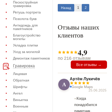
Пескоструйная
гравировка
Назад
1
2
Ретушь портрета
Позолота букв
Отзывы наших
Антидождь для
памятников
клиентов
Благоустройство
могилы
Укладка плитки
4,9
Уход за могилой
по 216 отзывам
Демонтаж памятников
Все отзывы →
Гравировка
Лицевая
Артём Лукичёв
Обратная
А
Google Maps
Шрифты
25.06.2025
Ангел
Когда
Виньетка
понадобился
Военным
памятник,