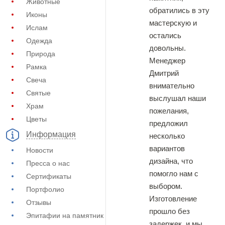
Животные
обратились в эту
Иконы
мастерскую и
Ислам
остались
Одежда
довольны.
Природа
Менеджер
Рамка
Дмитрий
Свеча
внимательно
Святые
выслушал наши
Храм
пожелания,
Цветы
предложил
Информация
несколько
вариантов
Новости
дизайна, что
Пресса о нас
помогло нам с
Сертификаты
выбором.
Портфолио
Изготовление
Отзывы
прошло без
Эпитафии на памятник
задержек, и мы