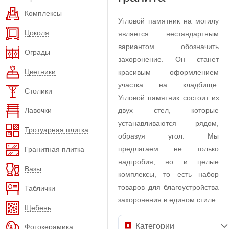
Комплексы
Угловой памятник на могилу
Цоколя
является нестандартным
вариантом обозначить
Ограды
захоронение. Он станет
Цветники
красивым оформлением
участка на кладбище.
Столики
Угловой памятник состоит из
Лавочки
двух стел, которые
устанавливаются рядом,
Тротуарная плитка
образуя угол. Мы
предлагаем не только
Гранитная плитка
надгробия, но и целые
Вазы
комплексы, то есть набор
товаров для благоустройства
Таблички
захоронения в едином стиле.
Щебень
Категории
Фотокерамика