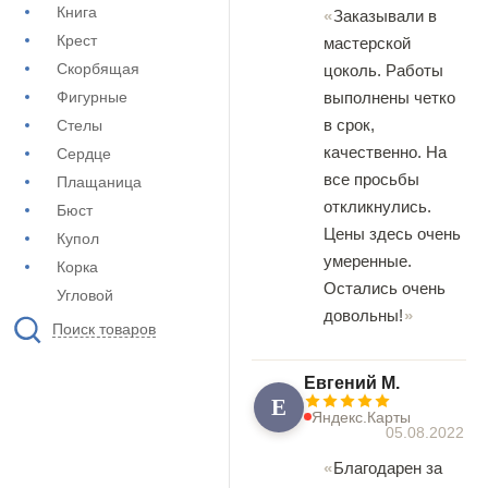
Книга
Заказывали в
Крест
мастерской
Скорбящая
цоколь. Работы
выполнены четко
Фигурные
в срок,
Стелы
качественно. На
Сердце
все просьбы
Плащаница
откликнулись.
Бюст
Цены здесь очень
Купол
умеренные.
Корка
Остались очень
Угловой
довольны!
Поиск товаров
Евгений М.
Е
Яндекс.Карты
05.08.2022
Благодарен за