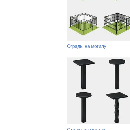
Ограды на могилу
Столик на могилу