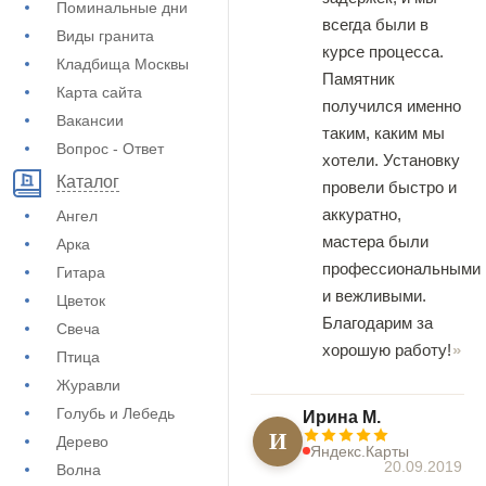
Поминальные дни
всегда были в
Виды гранита
курсе процесса.
Кладбища Москвы
Памятник
Карта сайта
получился именно
Вакансии
таким, каким мы
Вопрос - Ответ
хотели. Установку
Каталог
провели быстро и
аккуратно,
Ангел
мастера были
Арка
профессиональными
Гитара
и вежливыми.
Цветок
Благодарим за
Свеча
хорошую работу!
Птица
Журавли
Голубь и Лебедь
Ирина М.
И
Дерево
Яндекс.Карты
20.09.2019
Волна