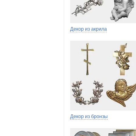
Декор из акрила
Декор из бронзы