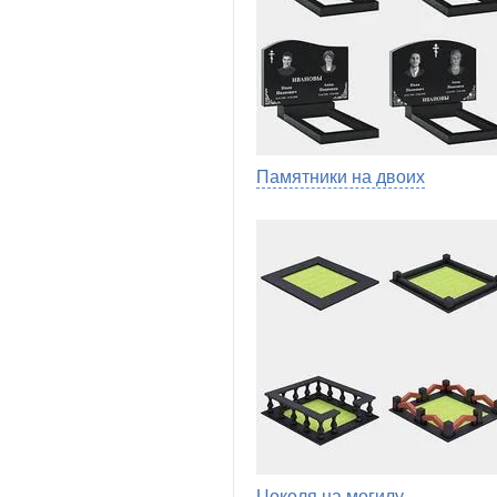
Памятники на двоих
Цоколя на могилу