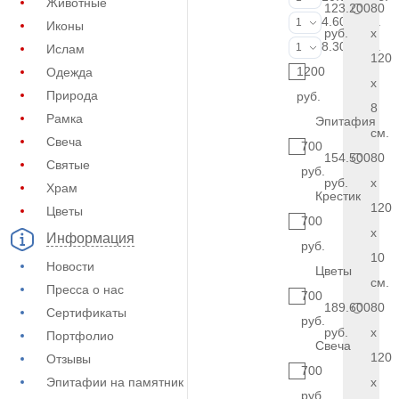
Животные
123.200
80
Фотокерамик
4.600 руб.
1
Иконы
руб.
x
Фото на стекл
8.300 руб.
1
Ислам
120
1200
Одежда
x
Природа
руб.
8
Рамка
Эпитафия
см.
Свеча
700
154.500
80
Святые
руб.
руб.
x
Храм
Крестик
120
Цветы
700
x
Информация
руб.
10
Новости
Цветы
см.
Пресса о нас
700
189.600
80
Сертификаты
руб.
руб.
x
Портфолио
Свеча
120
Отзывы
700
Эпитафии на памятник
x
руб.