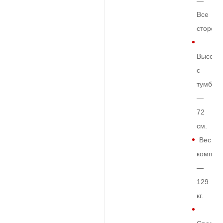
—
Все
сторон
Высота
с
тумбой
—
72
см.
Вес
комплек
—
129
кг.