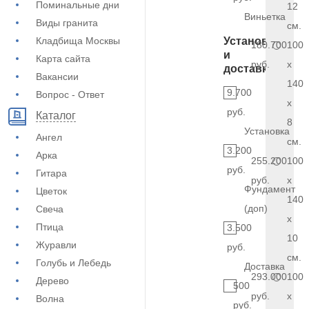
Поминальные дни
12
Виньетка
Виды гранита
см.
Кладбища Москвы
Установка
180.700
100
и
Карта сайта
руб.
x
доставка
Вакансии
140
9.700
Вопрос - Ответ
x
руб.
Каталог
8
Установка
Ангел
см.
3.200
Арка
255.200
100
руб.
Гитара
руб.
x
Фундамент
Цветок
140
(доп)
Свеча
x
Птица
3.500
10
Журавли
руб.
см.
Голубь и Лебедь
Доставка
293.000
100
Дерево
500
руб.
x
Волна
руб.