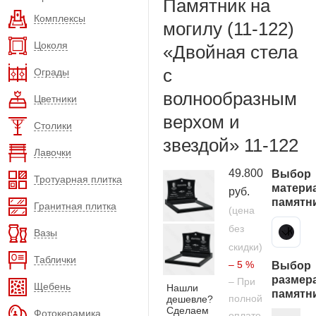
Памятник на
Комплексы
могилу (11-122)
Цоколя
«Двойная стела
с
Ограды
волнообразным
Цветники
верхом и
Столики
звездой» 11-122
Лавочки
49.800
Выбор
Тротуарная плитка
матери
руб.
памятн
Гранитная плитка
(цена
без
Карельский гранит
Вазы
скидки)
Таблички
– 5 %
Выбор
размер
– При
Щебень
Нашли
памятн
полной
дешевле?
Сделаем
Фотокерамика
оплате