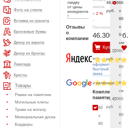
скидку
49.800
60
заказа
от цены
Фото на стекле
руб.
x
конкурента
– 2 %
!
80
–
Вставка из гранита
x
Отзывы
Пенсионерам
Бронзовые буквы
о
46.300 руб
5
компании
Декор из акрила
см.
Купить
66.100
60
Декор из бронзы
или
руб.
x
Лампада
оформить
80
быстрый
заказ
x
Кресты
8
и наличные
Товары
см.
Комплект
Рамка на памятник
памятника
71.400
60
Могильные плиты
руб.
x
60
Трава на могилу
80
x
Мемориальная доска
x
80
Бордюры