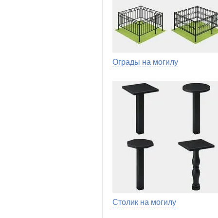
Ограды на могилу
Столик на могилу