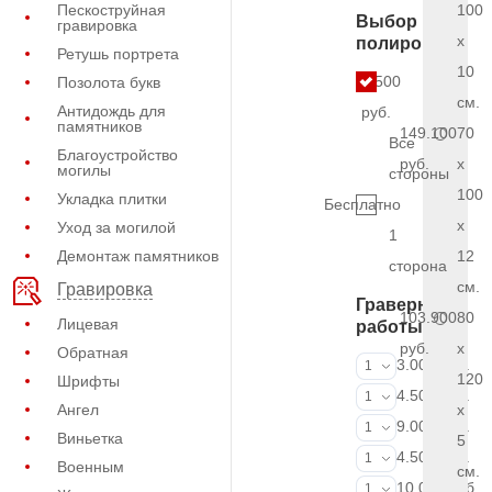
Пескоструйная
100
Выбор
гравировка
x
полировки
Ретушь портрета
10
7.500
Позолота букв
см.
Антидождь для
руб.
памятников
149.100
70
Все
Благоустройство
руб.
x
могилы
стороны
100
Укладка плитки
Бесплатно
x
Уход за могилой
1
Демонтаж памятников
12
сторона
см.
Гравировка
Граверные
103.900
80
Лицевая
работы
руб.
x
Обратная
ФИО и даты (
3.000 руб.
1
120
Шрифты
ФИО и даты (
4.500 руб.
1
Ангел
x
ФИО и даты (
9.000 руб.
1
Виньетка
5
Портрет (Грав
4.500 руб.
1
Военным
см.
Портрет (Ручн
10.000 руб.
1