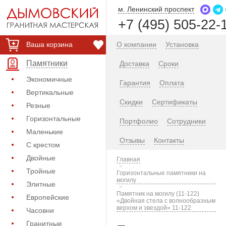
м. Ленинский проспект
+7 (495) 505-22-
Ваша корзина
О компании
Установка
Памятники
Доставка
Сроки
Экономичные
Гарантия
Оплата
Вертикальные
Скидки
Сертификаты
Резные
Горизонтальные
Портфолио
Сотрудники
Маленькие
Отзывы
Контакты
С крестом
Двойные
Главная
Тройные
Горизонтальные памятники на
могилу
Элитные
Памятник на могилу (11-122)
Европейские
«Двойная стела с волнообразным
верхом и звездой» 11-122
Часовни
Гранитные