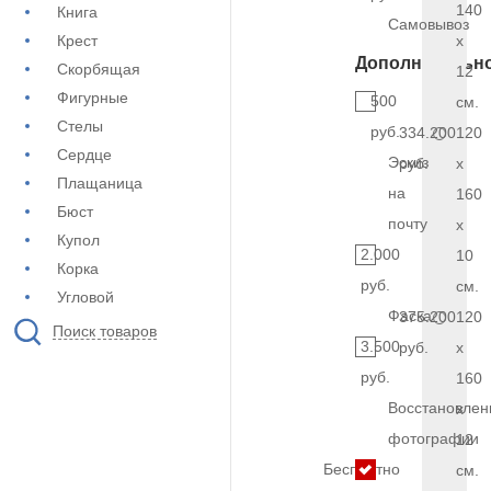
140
Книга
Самовывоз
Крест
x
Дополнительн
Скорбящая
12
Фигурные
500
см.
Стелы
руб.
334.200
120
Сердце
Эскиз
руб.
x
Плащаница
на
160
Бюст
почту
x
Купол
2.000
10
Корка
руб.
см.
Угловой
Фаска
375.200
120
Поиск товаров
3.500
руб.
x
руб.
160
Восстановлен
x
фотографии
12
Бесплатно
см.