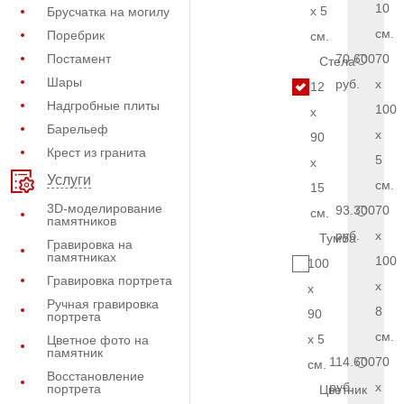
10
x 5
Брусчатка на могилу
см.
Поребрик
см.
Постамент
70.600
70
Стела
Шары
руб.
x
12
Надгробные плиты
100
x
Барельеф
x
90
Крест из гранита
5
x
Услуги
см.
15
3D-моделирование
93.300
70
см.
памятников
руб.
x
Тумба
Гравировка на
памятниках
100
100
Гравировка портрета
x
x
Ручная гравировка
8
90
портрета
см.
x 5
Цветное фото на
памятник
114.600
70
см.
Восстановление
руб.
x
портрета
Цветник