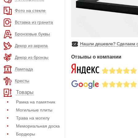
Фото на стекле
Вставка из гранита
Бронзовые буквы
Нашли дешевле? Сделаем с
Декор из акрила
Отзывы о компании
Декор из бронзы
Лампада
Кресты
Товары
Рамка на памятник
Могильные плиты
Трава на могилу
Мемориальная доска
Бордюры