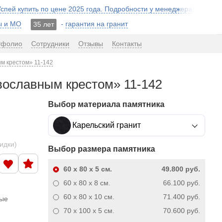
 Успей купить по цене 2025 года. Подробности у менеджера!
ы и МО
-
гарантия на гранит
35 лет
тфолио
Сотрудники
Отзывы
Контакты
ым крестом» 11-142
авославным крестом» 11-142
Выбор материала памятника
Карельский гранит
кидки)
Выбор размера памятника
60 x 80 x 5
см.
49.800 руб.
60 x 80 x 8
см.
66.100 руб.
60 x 80 x 10
см.
71.400 руб.
ные
70 x 100 x 5
см.
70.600 руб.