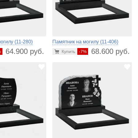
огилу (11-280)
Памятник на могилу (11-406)
64.900 руб.
68.600 руб.
%
Купить
-7%