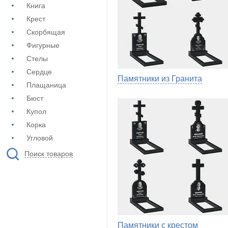
Книга
Крест
Скорбящая
Фигурные
Стелы
Сердце
Памятники из Гранита
Плащаница
Бюст
Купол
Корка
Угловой
Поиск товаров
Памятники с крестом