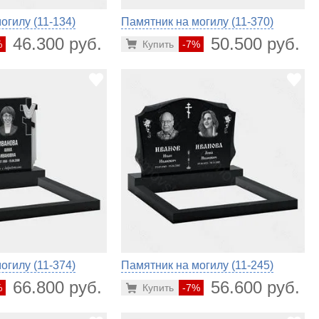
огилу (11-134)
Памятник на могилу (11-370)
46.300 руб.
50.500 руб.
%
Купить
-7%
огилу (11-374)
Памятник на могилу (11-245)
66.800 руб.
56.600 руб.
%
Купить
-7%