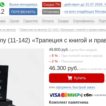
Вызов менеджера
- действует до 31.07.2026.
Скидка 7%
12
-
на всех кладбищах Москв
Установка
ПЕРЕЗВОНИТЬ
авка
Сроки
Гарантия
Оплата
Скидки
Сертификаты
Пор
и на могилу
Памятник на могилу (11-142) «Трапеция с книгой и православн
лу (11-142) «Трапеция с книгой и пр
49.800 руб.
(цена без скидки)
– 5 %
– При полной оплате заказа
– 2 %
– Пенсионерам
46.300 руб.
(цена с учетом с
Купить
или
оформить быстрый заказ
и налич
Комплект памятника