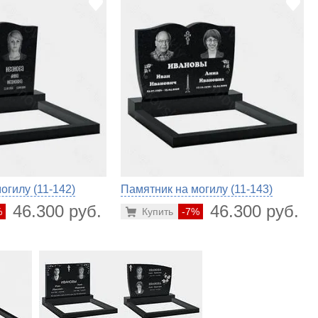
огилу (11-142)
Памятник на могилу (11-143)
46.300 руб.
46.300 руб.
%
Купить
-7%