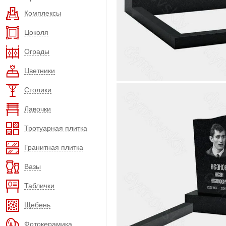
Комплексы
Цоколя
Ограды
Цветники
Столики
Лавочки
Тротуарная плитка
Гранитная плитка
Вазы
Таблички
Щебень
Фотокерамика