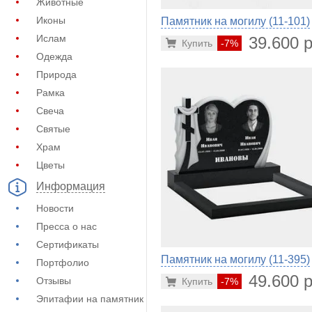
Животные
Иконы
Памятник на могилу (11-101)
Ислам
39.600 р
Купить
-7%
Одежда
Природа
Рамка
Свеча
Святые
Храм
Цветы
Информация
Новости
Пресса о нас
Сертификаты
Памятник на могилу (11-395)
Портфолио
49.600 р
Отзывы
Купить
-7%
Эпитафии на памятник