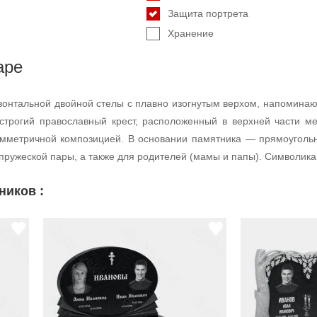
Защита портрета
Хранение
аре
зонтальной двойной стелы с плавно изогнутым верхом, напомина
строгий православный крест, расположенный в верхней части м
имметричной композицией. В основании памятника — прямоугольн
пружеской пары, а также для родителей (мамы и папы). Символика
ников :