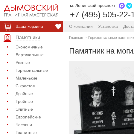
м. Ленинский проспект
+7 (495) 505-22-
Ваша корзина
О компании
Установка
Дост
Памятники
Главная
Горизонтальные памятник
Экономичные
Памятник на моги
Вертикальные
Резные
Горизонтальные
Маленькие
С крестом
Двойные
Тройные
Элитные
Европейские
Часовни
Гранитные