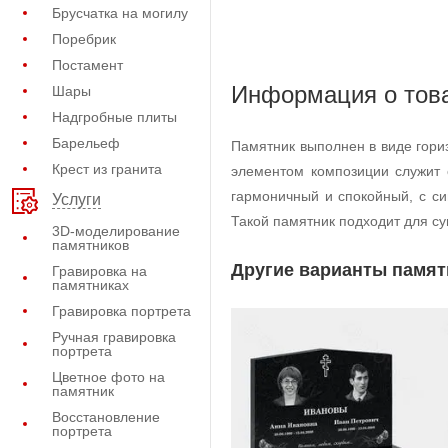
Брусчатка на могилу
Поребрик
Постамент
Информация о тов
Шары
Надгробные плиты
Барельеф
Памятник выполнен в виде гори
Крест из гранита
элементом композиции служит 
гармоничный и спокойный, с с
Услуги
Такой памятник подходит для су
3D-моделирование
памятников
Другие варианты памят
Гравировка на
памятниках
Гравировка портрета
Ручная гравировка
портрета
Цветное фото на
памятник
Восстановление
портрета