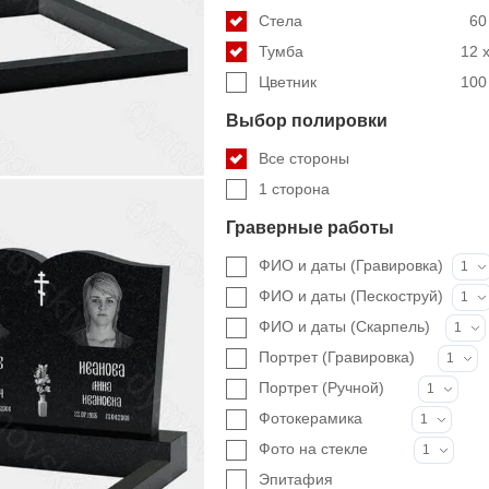
Стела
60
Тумба
12 x
Цветник
100 
Выбор полировки
Все стороны
1 сторона
Граверные работы
ФИО и даты (Гравировка)
1
ФИО и даты (Пескоструй)
1
ФИО и даты (Скарпель)
1
Портрет (Гравировка)
1
Портрет (Ручной)
1
Фотокерамика
1
Фото на стекле
1
Эпитафия