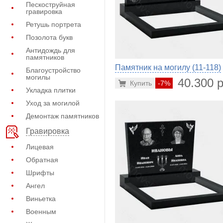
Пескоструйная
гравировка
Ретушь портрета
Позолота букв
Антидождь для
памятников
Памятник на могилу (11-118)
Благоустройство
могилы
40.300 р
Купить
-7%
Укладка плитки
Уход за могилой
Демонтаж памятников
Гравировка
Лицевая
Обратная
Шрифты
Ангел
Виньетка
Военным