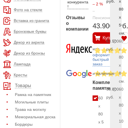
руб.
x
конкурента
– 2 %
!
80
Фото на стекле
–
x
Отзывы
Пенсионерам
Вставка из гранита
о
43.900 руб
5
компании
Бронзовые буквы
см.
Купить
63.500
60
Декор из акрила
или
руб.
x
Декор из бронзы
оформить
80
быстрый
Лампада
заказ
x
8
и наличные
Кресты
см.
Комплект
Товары
памятника
68.800
60
Рамка на памятник
руб.
x
60
Могильные плиты
80
x
Трава на могилу
x
80
Мемориальная доска
10
x 5
Бордюры