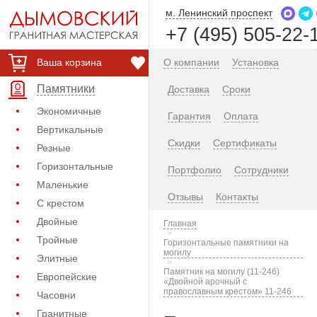
м. Ленинский проспект
+7 (495) 505-22-
Ваша корзина
О компании
Установка
Памятники
Доставка
Сроки
Экономичные
Гарантия
Оплата
Вертикальные
Скидки
Сертификаты
Резные
Горизонтальные
Портфолио
Сотрудники
Маленькие
Отзывы
Контакты
С крестом
Двойные
Главная
Тройные
Горизонтальные памятники на
могилу
Элитные
Памятник на могилу (11-246)
Европейские
«Двойной арочный с
православным крестом» 11-246
Часовни
Гранитные