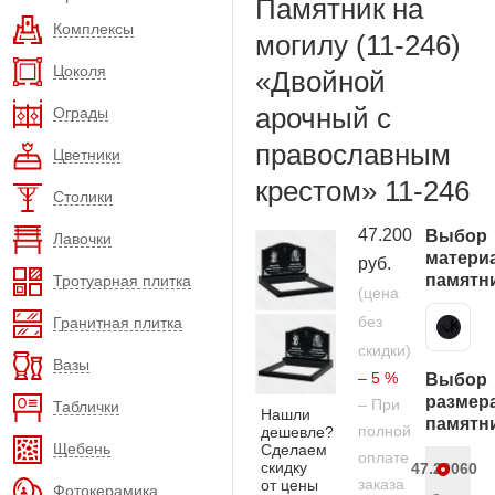
Памятник на
Комплексы
могилу (11-246)
Цоколя
«Двойной
арочный с
Ограды
православным
Цветники
крестом» 11-246
Столики
47.200
Выбор
Лавочки
матери
руб.
памятн
Тротуарная плитка
(цена
без
Гранитная плитка
Карельский гранит
скидки)
Вазы
– 5 %
Выбор
размер
– При
Таблички
Нашли
памятн
полной
дешевле?
Щебень
Сделаем
оплате
скидку
47.200
60
заказа
от цены
Фотокерамика