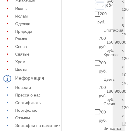
Животные
руб.
x
Фото на стекл
8.300 руб.
1
Иконы
120
1200
Ислам
x
руб.
Одежда
8
Эпитафия
Природа
см.
700
Рамка
150.900
80
Свеча
руб.
руб.
x
Святые
Крестик
120
Храм
700
x
Цветы
руб.
10
Информация
Цветы
см.
Новости
700
186.000
80
Пресса о нас
руб.
руб.
x
Сертификаты
Свеча
120
Портфолио
700
x
Отзывы
руб.
12
Эпитафии на памятник
Виньетка