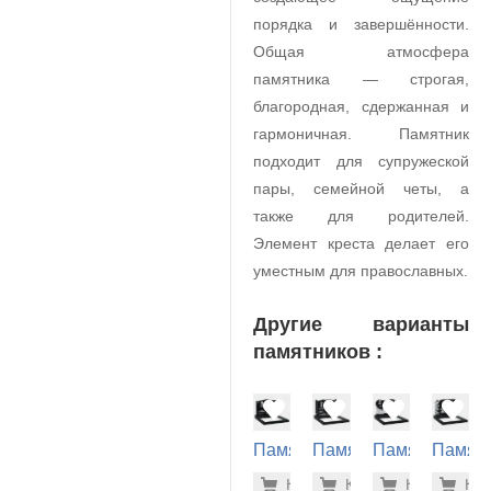
порядка и завершённости.
Общая атмосфера
памятника — строгая,
благородная, сдержанная и
гармоничная. Памятник
подходит для супружеской
пары, семейной четы, а
также для родителей.
Элемент креста делает его
уместным для православных.
Другие варианты
памятников :
Памятник
Памятник
Памятник
Памят
на
на
на
на
41.300 р
45.
Купить
Купить
-7%
Купить
-7%
Куп
-7