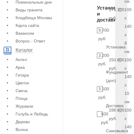
см.
Поминальные дни
Установка
176.300
100
Виды гранита
и
Кладбища Москвы
руб.
x
доставка
Карта сайта
140
9.700
Вакансии
x
руб.
Вопрос - Ответ
8
Установка
Каталог
см.
3.200
Ангел
250.800
100
руб.
Арка
руб.
x
Фундамент
Гитара
140
(доп)
Цветок
x
3.500
Свеча
10
руб.
Птица
см.
Доставка
Журавли
288.600
100
Голубь и Лебедь
500
руб.
x
Дерево
руб.
140
Волна
Самовывоз