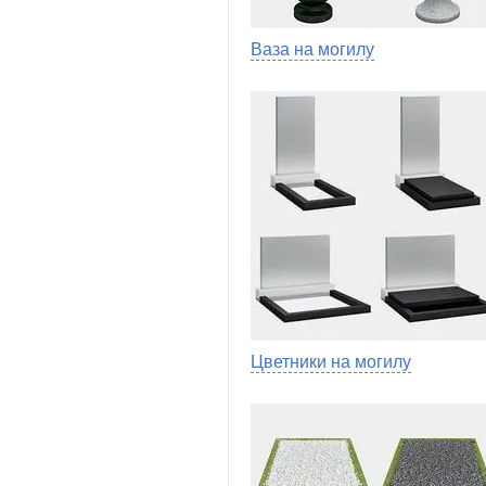
Ваза на могилу
Цветники на могилу