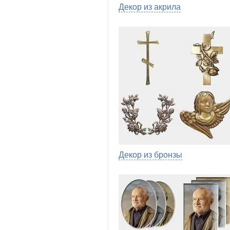
Декор из акрила
Декор из бронзы