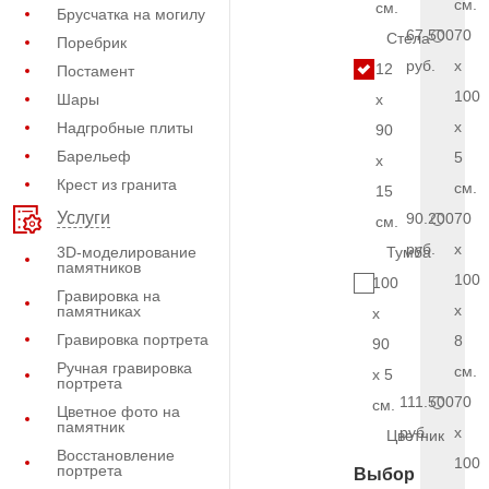
см.
см.
Брусчатка на могилу
67.500
70
Стела
Поребрик
руб.
x
12
Постамент
100
Шары
x
x
Надгробные плиты
90
Барельеф
5
x
Крест из гранита
см.
15
Услуги
90.200
70
см.
руб.
x
3D-моделирование
Тумба
памятников
100
100
Гравировка на
x
памятниках
x
Гравировка портрета
8
90
Ручная гравировка
см.
x 5
портрета
111.500
70
см.
Цветное фото на
памятник
руб.
x
Цветник
Восстановление
100
портрета
Выбор