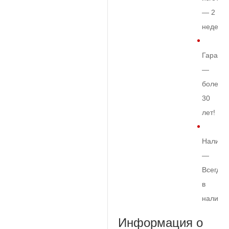
— 2
недели
Гарант
—
более
30
лет!
Наличи
—
Всегда
в
наличи
Информация о