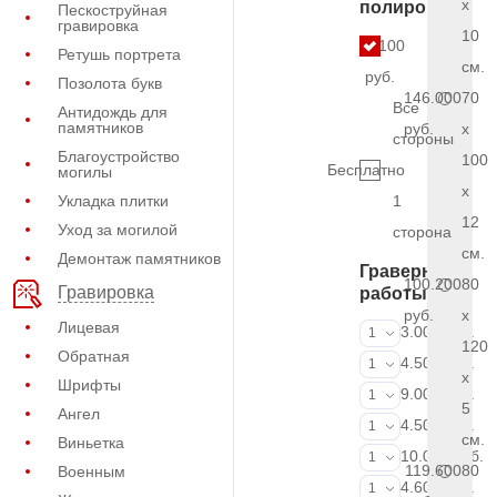
x
полировки
Пескоструйная
гравировка
10
7.100
Ретушь портрета
см.
руб.
Позолота букв
146.000
70
Все
Антидождь для
памятников
руб.
x
стороны
Благоустройство
100
Бесплатно
могилы
x
Укладка плитки
1
12
Уход за могилой
сторона
см.
Демонтаж памятников
Граверные
100.200
80
Гравировка
работы
руб.
x
Лицевая
ФИО и даты (
3.000 руб.
1
120
Обратная
ФИО и даты (
4.500 руб.
1
x
Шрифты
ФИО и даты (
9.000 руб.
1
5
Ангел
Портрет (Грав
4.500 руб.
1
см.
Виньетка
Портрет (Ручн
10.000 руб.
1
119.600
80
Военным
Фотокерамик
4.600 руб.
1