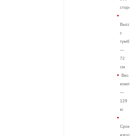
сторон
Высота
с
тумбой
—
72
см.
Вес
комплек
—
129
кг.
Срок
изготов