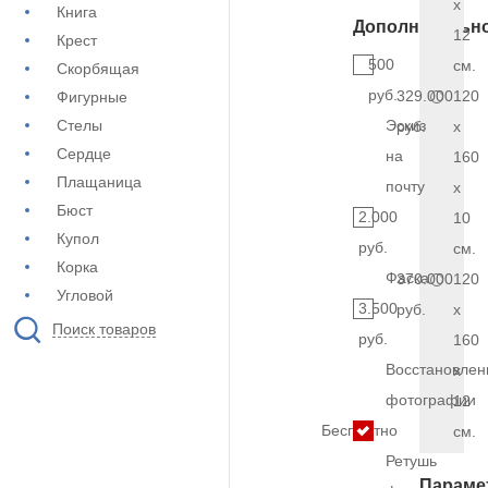
x
Книга
Дополнительн
12
Крест
500
см.
Скорбящая
руб.
329.000
120
Фигурные
Стелы
Эскиз
руб.
x
Сердце
на
160
Плащаница
почту
x
Бюст
2.000
10
Купол
руб.
см.
Корка
Фаска
370.000
120
Угловой
3.500
руб.
x
Поиск товаров
руб.
160
Восстановлен
x
фотографии
12
Бесплатно
см.
Ретушь
Параме