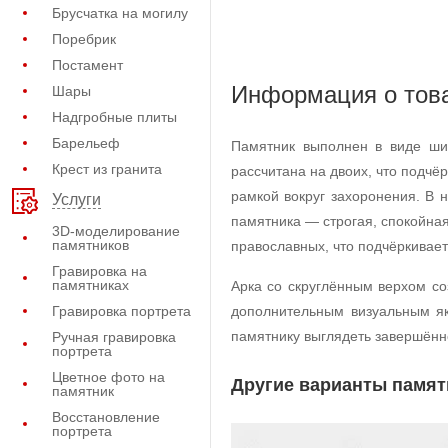
Брусчатка на могилу
Поребрик
Постамент
Информация о тов
Шары
Надгробные плиты
Барельеф
Памятник выполнен в виде шир
Крест из гранита
рассчитана на двоих, что подч
рамкой вокруг захоронения. В
Услуги
памятника — строгая, спокойная
3D-моделирование
памятников
православных, что подчёркивает
Гравировка на
памятниках
Арка со скруглённым верхом со
Гравировка портрета
дополнительным визуальным як
памятнику выглядеть завершён
Ручная гравировка
портрета
Цветное фото на
Другие варианты памят
памятник
Восстановление
портрета