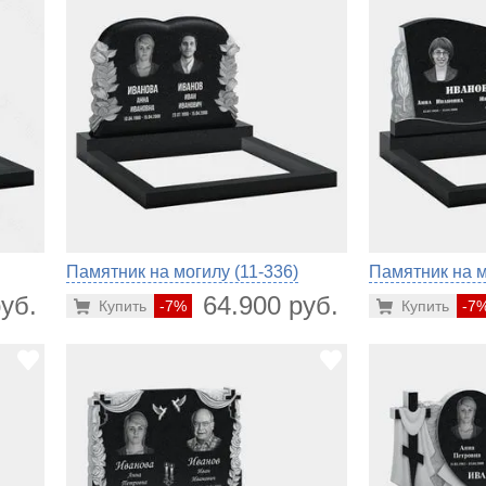
Памятник на могилу (11-336)
Памятник на м
уб.
64.900 руб.
Купить
-7%
Купить
-7