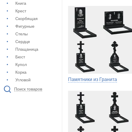
Книга
Крест
Скорбящая
Фигурные
Стелы
Сердце
Плащаница
Бюст
Купол
Корка
Памятники из Гранита
Угловой
Поиск товаров