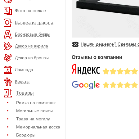
Фото на стекле
Вставка из гранита
Бронзовые буквы
Нашли дешевле? Сделаем с
Декор из акрила
Отзывы о компании
Декор из бронзы
Лампада
Кресты
Товары
Рамка на памятник
Могильные плиты
Трава на могилу
Мемориальная доска
Бордюры