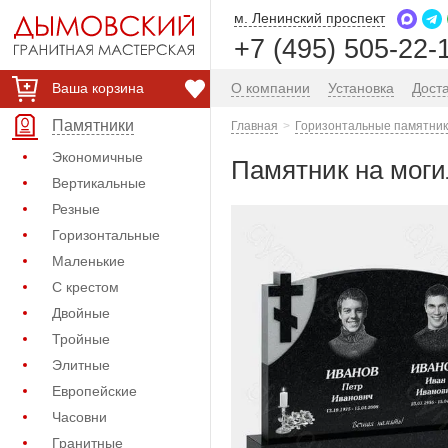
м. Ленинский проспект
+7 (495) 505-22-
Ваша корзина
О компании
Установка
Дост
Памятники
Главная
Горизонтальные памятник
Экономичные
Памятник на могил
Вертикальные
Резные
Горизонтальные
Маленькие
С крестом
Двойные
Тройные
Элитные
Европейские
Часовни
Гранитные