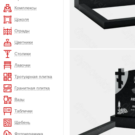
Комплексы
Цоколя
Ограды
Цветники
Столики
Лавочки
Тротуарная плитка
Гранитная плитка
Вазы
Таблички
Щебень
Фотокерамика