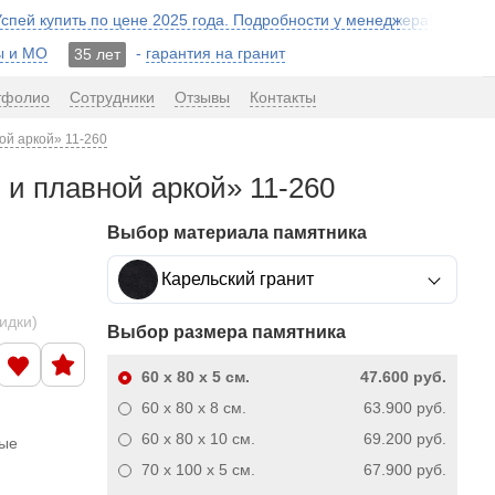
 Успей купить по цене 2025 года. Подробности у менеджера!
ы и МО
-
гарантия на гранит
35 лет
тфолио
Сотрудники
Отзывы
Контакты
ой аркой» 11-260
 и плавной аркой» 11-260
Выбор материала памятника
Карельский гранит
кидки)
Выбор размера памятника
60 x 80 x 5
см.
47.600 руб.
60 x 80 x 8
см.
63.900 руб.
60 x 80 x 10
см.
69.200 руб.
ные
70 x 100 x 5
см.
67.900 руб.