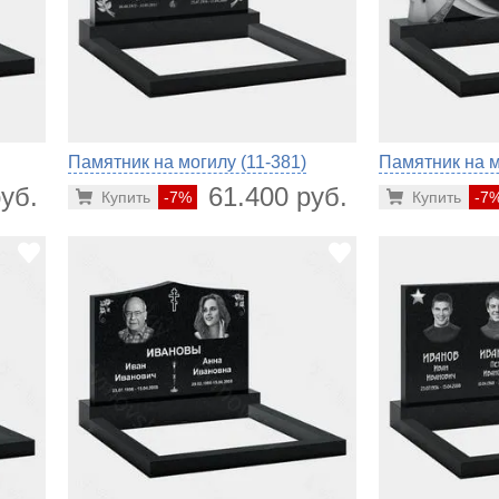
Памятник на могилу (11-381)
Памятник на м
уб.
61.400 руб.
Купить
-7%
Купить
-7