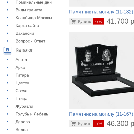
Поминальные дни
Виды гранита
Памятник на могилу (11-182)
Кладбища Москвы
41.700 р
Купить
-7%
Карта сайта
Вакансии
Вопрос - Ответ
Каталог
Ангел
Арка
Гитара
Цветок
Свеча
Птица
Журавли
Голубь и Лебедь
Памятник на могилу (11-167)
Дерево
46.300 р
Купить
-7%
Волна