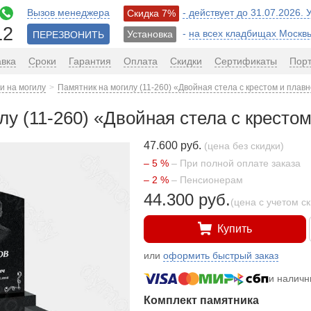
Вызов менеджера
- действует до 31.07.2026.
Скидка 7%
12
-
на всех кладбищах Москв
Установка
ПЕРЕЗВОНИТЬ
авка
Сроки
Гарантия
Оплата
Скидки
Сертификаты
Пор
и на могилу
Памятник на могилу (11-260) «Двойная стела с крестом и плавн
у (11-260) «Двойная стела с крестом
47.600 руб.
(цена без скидки)
– 5 %
– При полной оплате заказа
– 2 %
– Пенсионерам
44.300 руб.
(цена с учетом с
Купить
или
оформить быстрый заказ
и налич
Комплект памятника