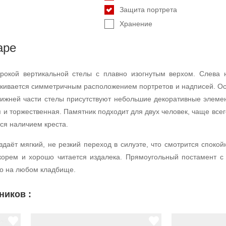
Защита портрета
Хранение
аре
окой вертикальной стелы с плавно изогнутым верхом. Слева н
ёркивается симметричным расположением портретов и надписей. О
 нижней части стелы присутствуют небольшие декоративные элем
 и торжественная. Памятник подходит для двух человек, чаще всег
ся наличием креста.
здаёт мягкий, не резкий переход в силуэте, что смотрится споко
орем и хорошо читается издалека. Прямоугольный постамент с 
но на любом кладбище.
ников :