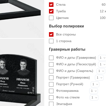
Стела
60
Тумба
12 x
Цветник
100 
Выбор полировки
Все стороны
1 сторона
Граверные работы
ФИО и даты (Гравировка)
1
ФИО и даты (Пескоструй)
1
ФИО и даты (Скарпель)
1
Портрет (Гравировка)
1
Портрет (Ручной)
1
Фотокерамика
1
Фото на стекле
1
Эпитафия