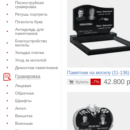
Пескоструйная
гравировка
Ретушь портрета
Позолота букв
Антидождь для
памятников
Благоустройство
могилы
Укладка плитки
Уход за могилой
Демонтаж памятников
Памятник на могилу (11-136)
Гравировка
42.800 р
Купить
-7%
Лицевая
Обратная
Шрифты
Ангел
Виньетка
Военным