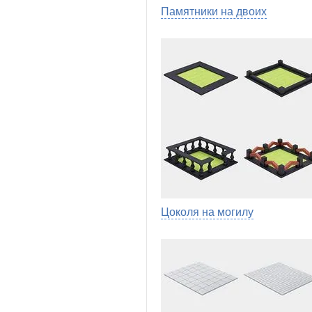
Памятники на двоих
Цоколя на могилу