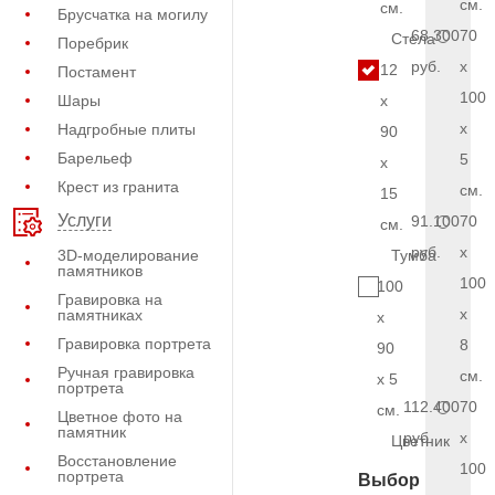
см.
см.
Брусчатка на могилу
68.300
70
Стела
Поребрик
руб.
x
12
Постамент
100
Шары
x
x
Надгробные плиты
90
Барельеф
5
x
Крест из гранита
см.
15
Услуги
91.100
70
см.
руб.
x
3D-моделирование
Тумба
памятников
100
100
Гравировка на
x
памятниках
x
Гравировка портрета
8
90
Ручная гравировка
см.
x 5
портрета
112.400
70
см.
Цветное фото на
памятник
руб.
x
Цветник
Восстановление
100
портрета
Выбор