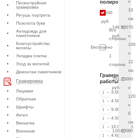
x
полировки
Пескоструйная
гравировка
10
7.200
Ретушь портрета
см.
руб.
Позолота букв
146.900
70
Все
Антидождь для
памятников
руб.
x
стороны
Благоустройство
100
Бесплатно
могилы
x
Укладка плитки
1
12
Уход за могилой
сторона
см.
Демонтаж памятников
Граверные
101.200
80
Гравировка
работы
руб.
x
Лицевая
ФИО и даты (
3.000 руб.
1
120
Обратная
ФИО и даты (
4.500 руб.
1
x
Шрифты
ФИО и даты (
9.000 руб.
1
5
Ангел
Портрет (Грав
4.500 руб.
1
см.
Виньетка
Портрет (Ручн
10.000 руб.
1
120.600
80
Военным
Фотокерамик
4.600 руб.
1