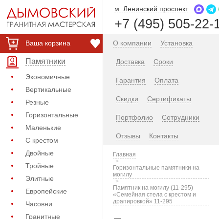
м. Ленинский проспект
+7 (495) 505-22-
Ваша корзина
О компании
Установка
Памятники
Доставка
Сроки
Экономичные
Гарантия
Оплата
Вертикальные
Скидки
Сертификаты
Резные
Горизонтальные
Портфолио
Сотрудники
Маленькие
Отзывы
Контакты
С крестом
Двойные
Главная
Тройные
Горизонтальные памятники на
могилу
Элитные
Памятник на могилу (11-295)
Европейские
«Семейная стела с крестом и
драпировкой» 11-295
Часовни
Гранитные