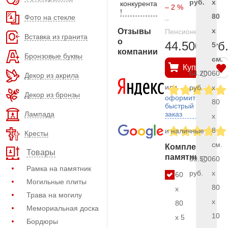
руб.
x
конкурента
– 2 %
!
80
Фото на стекле
–
x
Отзывы
Пенсионерам
Вставка из гранита
о
44.500 руб
5
компании
Бронзовые буквы
см.
Купить
64.200
60
Декор из акрила
или
руб.
x
Декор из бронзы
оформить
80
быстрый
Лампада
заказ
x
8
и наличные
Кресты
см.
Комплект
Товары
памятника
69.500
60
Рамка на памятник
руб.
x
60
Могильные плиты
80
x
Трава на могилу
x
80
Мемориальная доска
10
x 5
Бордюры