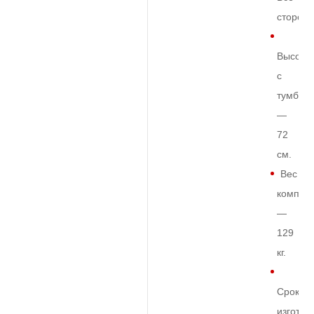
сторон
Высота
с
тумбой
—
72
см.
Вес
комплек
—
129
кг.
Срок
изготов