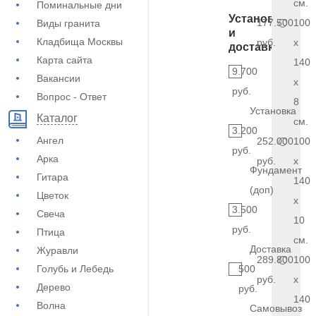
см.
Поминальные дни
Установка
177.500
100
Виды гранита
и
Кладбища Москвы
руб.
x
доставка
Карта сайта
140
9.700
Вакансии
x
руб.
Вопрос - Ответ
8
Установка
Каталог
см.
3.200
Ангел
252.000
100
руб.
Арка
руб.
x
Фундамент
Гитара
140
(доп)
Цветок
x
3.500
Свеча
10
руб.
Птица
см.
Доставка
Журавли
289.800
100
Голубь и Лебедь
500
руб.
x
Дерево
руб.
140
Волна
Самовывоз