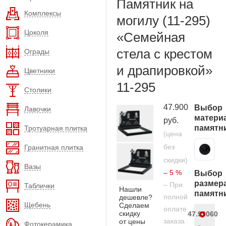
Памятник на
Комплексы
могилу (11-295)
Цоколя
«Семейная
стела с крестом
Ограды
и драпировкой»
Цветники
11-295
Столики
47.900
Выбор
Лавочки
матери
руб.
памятн
Тротуарная плитка
(цена
без
Гранитная плитка
Карельский гранит
скидки)
Вазы
– 5 %
Выбор
размер
– При
Таблички
Нашли
памятн
полной
дешевле?
Щебень
Сделаем
оплате
скидку
47.900
60
заказа
от цены
Фотокерамика