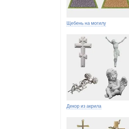
Щебень на могилу
Декор из акрила