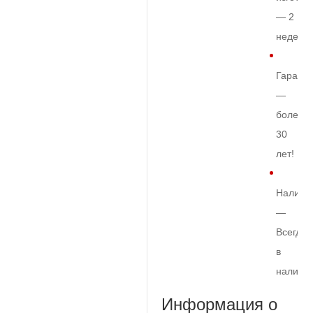
— 2
недели
Гарант
—
более
30
лет!
Наличи
—
Всегда
в
наличи
Информация о