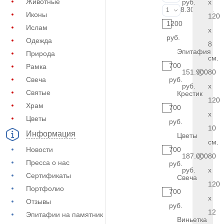
Животные
руб.
x
Фото на стекл
8.300 руб.
1
Иконы
120
1200
Ислам
x
руб.
Одежда
8
Эпитафия
Природа
см.
700
Рамка
151.900
80
Свеча
руб.
руб.
x
Святые
Крестик
120
Храм
700
x
Цветы
руб.
10
Информация
Цветы
см.
Новости
700
187.000
80
Пресса о нас
руб.
руб.
x
Сертификаты
Свеча
120
Портфолио
700
x
Отзывы
руб.
12
Эпитафии на памятник
Виньетка