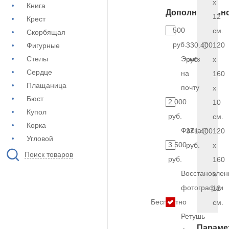
x
Книга
Дополнительн
12
Крест
500
см.
Скорбящая
руб.
330.400
120
Фигурные
Стелы
Эскиз
руб.
x
Сердце
на
160
Плащаница
почту
x
Бюст
2.000
10
Купол
руб.
см.
Корка
Фаска
371.400
120
Угловой
3.500
руб.
x
Поиск товаров
руб.
160
Восстановлен
x
фотографии
12
Бесплатно
см.
Ретушь
Параме