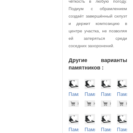
чёткость в любую погоду.
Подиум с обрамлением
создаёт завершённый силуэт
и держит композицию в
центре участка, не позволяя
ей затеряться среди
соседних захоронений.
Другие варианты
памятников :
Памятник
Памятник
Памятник
Памят
на
на
на
на
50.100 р
46.
Купить
Купить
-7%
Купить
-7%
Куп
-7
могилу
могилу
могилу
могилу
(11-372)
(11-159)
(11-334)
(11-389
Памятник
Памятник
Памятник
Памят