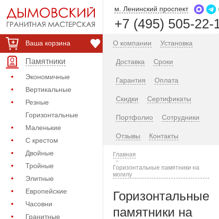
м. Ленинский проспект
+7 (495) 505-22-
Ваша корзина
О компании
Установка
Памятники
Доставка
Сроки
Экономичные
Гарантия
Оплата
Вертикальные
Скидки
Сертификаты
Резные
Горизонтальные
Портфолио
Сотрудники
Маленькие
Отзывы
Контакты
С крестом
Двойные
Главная
Тройные
Горизонтальные памятники на
могилу
Элитные
Европейские
Горизонтальные
Часовни
памятники на
Гранитные