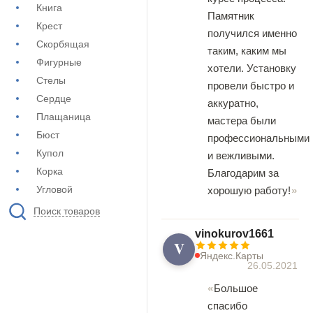
Книга
Памятник
Крест
получился именно
Скорбящая
таким, каким мы
Фигурные
хотели. Установку
Стелы
провели быстро и
Сердце
аккуратно,
Плащаница
мастера были
Бюст
профессиональными
Купол
и вежливыми.
Корка
Благодарим за
Угловой
хорошую работу!
Поиск товаров
vinokurov1661
V
Яндекс.Карты
26.05.2021
Большое
спасибо