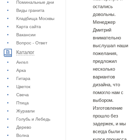
Поминальные дни
остались
Виды гранита
довольны.
Кладбища Москвы
Менеджер
Карта сайта
Дмитрий
Вакансии
внимательно
Вопрос - Ответ
выслушал наши
Каталог
пожелания,
предложил
Ангел
несколько
Арка
вариантов
Гитара
дизайна, что
Цветок
помогло нам с
Свеча
выбором.
Птица
Изготовление
Журавли
прошло без
Голубь и Лебедь
задержек, и мы
Дерево
всегда были в
Волна
курсе процесса.