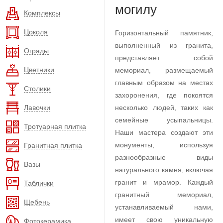
могилу
Комплексы
Цоколя
Горизонтальный памятник,
выполненный из гранита,
Ограды
представляет собой
Цветники
мемориал, размещаемый
главным образом на местах
Столики
захоронения, где покоятся
Лавочки
несколько людей, таких как
семейные усыпальницы.
Тротуарная плитка
Наши мастера создают эти
монументы, используя
Гранитная плитка
разнообразные виды
Вазы
натурального камня, включая
гранит и мрамор. Каждый
Таблички
гранитный мемориал,
Щебень
устанавливаемый нами,
имеет свою уникальную
Фотокерамика