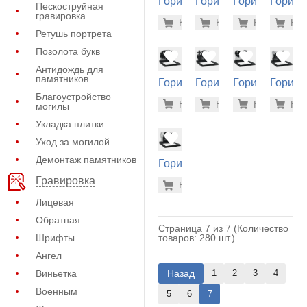
Горизонтальный
Горизонтальный
Горизонтальн
Горизо
Пескоструйная
памятник (11-
памятник (11-
памятник (11-
памятн
гравировка
68.600 р
68.
Купить
Купить
-7%
Купить
-7%
Куп
-7
357)
406)
276)
320)
Ретушь портрета
Позолота букв
Антидождь для
памятников
Горизонтальный
Горизонтальный
Горизонтальн
Горизо
памятник (11-
памятник (11-
памятник (11-
памятн
Благоустройство
75.800 р
79.
Купить
Купить
-7%
Купить
-7%
Куп
-7
могилы
321)
344)
281)
390)
Укладка плитки
Уход за могилой
Демонтаж памятников
Горизонтальный
памятник (11-
Гравировка
156.600
Купить
-7%
359)
Лицевая
Обратная
Страница 7 из 7 (Количество
товаров: 280 шт.)
Шрифты
Ангел
Назад
Виньетка
1
2
3
4
Военным
5
6
7