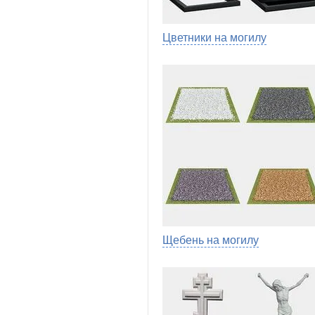
Цветники на могилу
Щебень на могилу