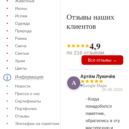
Животные
Иконы
Отзывы наших
Ислам
клиентов
Одежда
Природа
Рамка
4,9
Свеча
по 216 отзывам
Святые
Все отзывы →
Храм
Цветы
Артём Лукичёв
Информация
А
Google Maps
Новости
25.06.2025
Пресса о нас
Когда
Сертификаты
понадобился
Портфолио
памятник,
Отзывы
обратились в эту
Эпитафии на памятник
мастерскую и