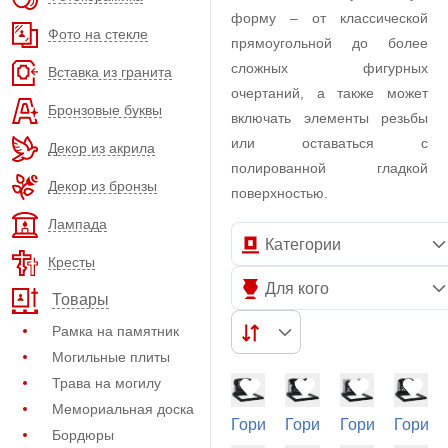
форму – от классической
Фото на стекле
прямоугольной до более
сложных фигурных
Вставка из гранита
очертаний, а также может
Бронзовые буквы
включать элементы резьбы
или оставаться с
Декор из акрила
полированной гладкой
Декор из бронзы
поверхностью.
Лампада
Категории
Кресты
Для кого
Товары
Рамка на памятник
Могильные плиты
Трава на могилу
Мемориальная доска
Горизонтальный
Горизонтальный
Горизонтальн
Горизо
Бордюры
памятник (11-
памятник (11-
памятник (11-
памятн