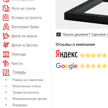
Фото на стекле
Вставка из гранита
Бронзовые буквы
Нашли дешевле? Сделаем с
Декор из акрила
Отзывы о компании
Декор из бронзы
Лампада
Кресты
Товары
Рамка на памятник
Могильные плиты
Трава на могилу
Мемориальная доска
Бордюры