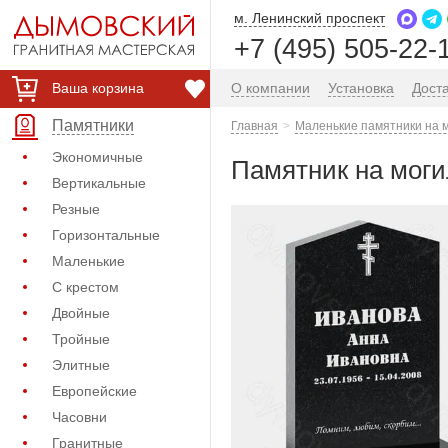
м. Ленинский проспект
+7 (495) 505-22-
Ваша корзина
О компании
Установка
Дост
Памятники
Главная
Маленькие памятники на 
Экономичные
Памятник на моги
Вертикальные
Резные
Горизонтальные
Маленькие
С крестом
Двойные
Тройные
Элитные
Европейские
Часовни
Гранитные