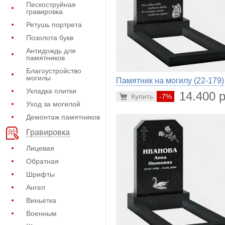
Пескоструйная
гравировка
Ретушь портрета
Позолота букв
Антидождь для
памятников
Благоустройство
могилы
Памятник на могилу (22-179)
Укладка плитки
14.400 р
Купить
-7%
Уход за могилой
Демонтаж памятников
Гравировка
Лицевая
Обратная
Шрифты
Ангел
Виньетка
Военным