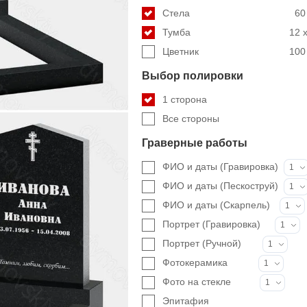
Стела
60
Тумба
12 x
Цветник
100 
Выбор полировки
1 сторона
Все стороны
Граверные работы
ФИО и даты (Гравировка)
1
ФИО и даты (Пескоструй)
1
ФИО и даты (Скарпель)
1
Портрет (Гравировка)
1
Портрет (Ручной)
1
Фотокерамика
1
Фото на стекле
1
Эпитафия