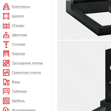
Комплексы
Цоколя
Ограды
Цветники
Столики
Лавочки
Тротуарная плитка
Гранитная плитка
Вазы
Таблички
Щебень
Фотокерамика