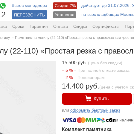
Вызов менеджера
- действует до 31.07.2026.
Скидка 7%
12
-
на всех кладбищах Москв
Установка
ПЕРЕЗВОНИТЬ
авка
Сроки
Гарантия
Оплата
Скидки
Сертификаты
Пор
могилу
Памятник на могилу (22-110) «Простая резка с православным кресто
лу (22-110) «Простая резка с правос
15.500 руб.
(цена без скидки)
– 5 %
– При полной оплате заказа
– 2 %
– Пенсионерам
14.400 руб.
(цена с учетом с
Купить
или
оформить быстрый заказ
и налич
Комплект памятника