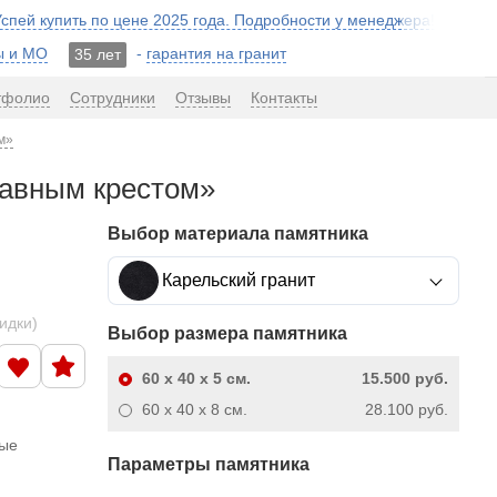
 Успей купить по цене 2025 года. Подробности у менеджера!
ы и МО
-
гарантия на гранит
35 лет
тфолио
Сотрудники
Отзывы
Контакты
м»
лавным крестом»
Выбор материала памятника
Карельский гранит
кидки)
Выбор размера памятника
60 x 40 x 5
см.
15.500 руб.
60 x 40 x 8
см.
28.100 руб.
ные
Параметры памятника