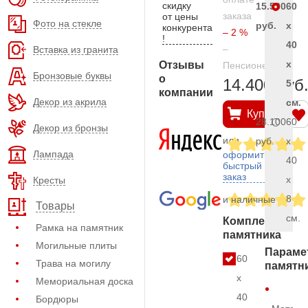
скидку
15.500
60
заказа
от цены
Фото на стекле
руб.
x
конкурента
– 2 %
!
40
–
Вставка из гранита
x
Отзывы
Пенсионерам
Бронзовые буквы
о
14.400 руб
5
компании
Декор из акрила
см.
Купить
28.100
60
Декор из бронзы
или
руб.
x
Лампада
оформить
40
быстрый
заказ
x
Кресты
8
и наличные
Товары
см.
Комплект
Рамка на памятник
памятника
Могильные плиты
Параме
60
Трава на могилу
памятн
x
Мемориальная доска
40
Бордюры