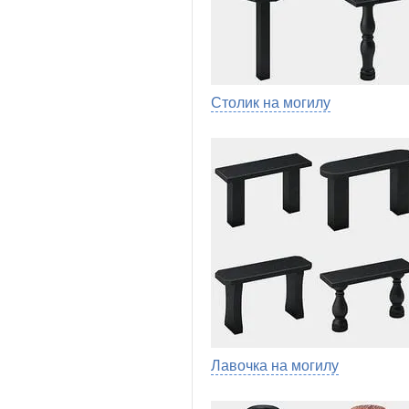
Столик на могилу
Лавочка на могилу