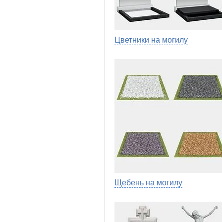
Цветники на могилу
Щебень на могилу