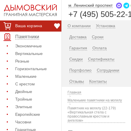
м. Ленинский проспект
+7 (495) 505-22-
Ваша корзина
О компании
Установка
Памятники
Доставка
Сроки
Экономичные
Гарантия
Оплата
Вертикальные
Скидки
Сертификаты
Резные
Горизонтальные
Портфолио
Сотрудники
Маленькие
Отзывы
Контакты
С крестом
Двойные
Главная
Тройные
Маленькие памятники на могилу
Элитные
Памятник на могилу (22-179)
«Вертикальная стела с
Европейские
православным крестом и
ангелом»
Часовни
Гранитные