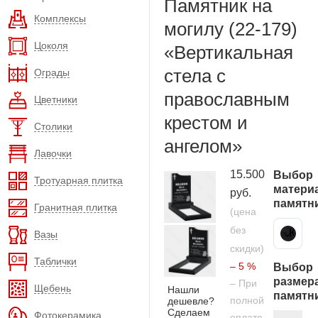
Памятник на
Комплексы
могилу (22-179)
Цоколя
«Вертикальная
стела с
Ограды
православным
Цветники
крестом и
Столики
ангелом»
Лавочки
15.500
Выбор
Тротуарная плитка
матери
руб.
памятн
Гранитная плитка
(цена
без
Карельский гранит
Вазы
скидки)
Таблички
– 5 %
Выбор
размер
– При
Щебень
Нашли
памятн
полной
дешевле?
Сделаем
Фотокерамика
оплате