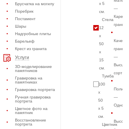
Матери
x 5
Брусчатка на могилу
—
Поребрик
см.
Карельс
Постамент
Стела
гранит
Шары
12
Надгробные плиты
x
Качеств
Барельеф
50
Крест из гранита
гранита
x
—
Услуги
15
Высший
3D-моделирование
см.
памятников
сорт
Тумба
Гравировка на
памятниках
100
Полиро
Гравировка портрета
x
Ручная гравировка
—
50
портрета
Одност
x 5
Цветное фото на
памятник
см.
Восстановление
Высота
портрета
Цветник