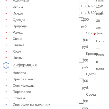
Гарант
Животные
Фотокерамик
4.600 руб.
1
Иконы
—
Фото на стекл
8.300 руб.
1
Ислам
более
1200
Одежда
30
Природа
руб.
лет!
Рамка
Эпитафия
Свеча
700
Наличи
Святые
руб.
—
Храм
Крестик
Всегда
Цветы
700
в
Информация
руб.
наличи
Новости
Цветы
Пресса о нас
700
Сертификаты
руб.
Портфолио
Свеча
Отзывы
700
Эпитафии на памятник
руб.