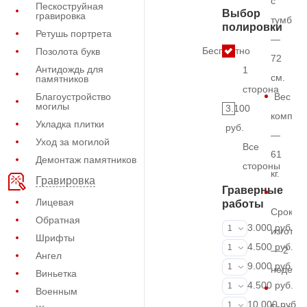
с
Пескоструйная
Выбор
гравировка
тумбой
полировки
Ретушь портрета
—
Бесплатно
Позолота букв
72
Антидождь для
1
см.
памятников
сторона
Благоустройство
Вес
могилы
3.100
комплек
Укладка плитки
руб.
—
Уход за могилой
Все
61
Демонтаж памятников
стороны
кг.
Гравировка
Граверные
Лицевая
работы
Срок
Обратная
ФИО и даты (
3.000 руб.
1
изготов
Шрифты
ФИО и даты (
4.500 руб.
1
— 2
Ангел
ФИО и даты (
9.000 руб.
1
недели
Виньетка
Портрет (Грав
4.500 руб.
1
Военным
Портрет (Ручн
10.000 руб.
1