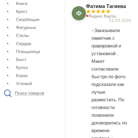
Книга
Фатима Тагиева
Ф
Крест
Яндекс.Карты
Скорбящая
21.03.2026
Фигурные
Заказывали
Стелы
памятник с
Сердце
гравировкой и
Плащаница
установкой .
Бюст
Макет
Купол
согласовали
Корка
быстро по фото
Угловой
подсказали как
лучше
Поиск товаров
разместить. По
готовности
позвонили
договорились по
времени