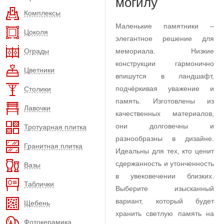
могилу
Комплексы
Маленькие памятники –
Цоколя
элегантное решение для
Ограды
мемориала. Низкие
конструкции гармонично
Цветники
впишутся в ландшафт,
подчёркивая уважение и
Столики
память. Изготовлены из
Лавочки
качественных материалов,
они долговечны и
Тротуарная плитка
разнообразны в дизайне.
Гранитная плитка
Идеальны для тех, кто ценит
сдержанность и утонченность
Вазы
в увековечении близких.
Таблички
Выберите изысканный
вариант, который будет
Щебень
хранить светлую память на
Фотокерамика