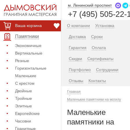
м. Ленинский проспект
+7 (495) 505-22-
Ваша корзина
О компании
Установка
Памятники
Доставка
Сроки
Экономичные
Гарантия
Оплата
Вертикальные
Скидки
Сертификаты
Резные
Горизонтальные
Портфолио
Сотрудники
Маленькие
Отзывы
Контакты
С крестом
Двойные
Главная
Тройные
Маленькие памятники на могилу
Элитные
Маленькие
Европейские
памятники на
Часовни
Гранитные