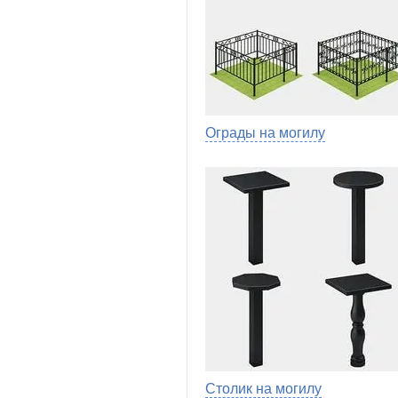
Ограды на могилу
Столик на могилу