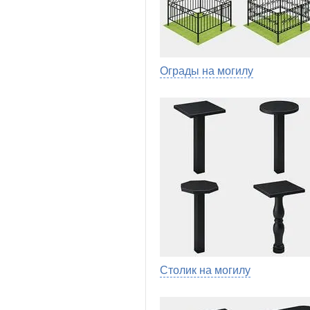
Ограды на могилу
Столик на могилу