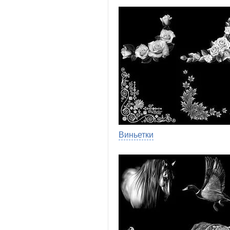
Виньетки