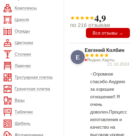
Комплексы
4,9
Цоколя
по 216 отзывам
Ограды
Все отзывы →
Цветники
Евгений Колбин
Столики
Е
Яндекс.Карты
21.10.2024
Лавочки
Огромное
Тротуарная плитка
спасибо Андрею
Гранитная плитка
за хорошее
отношение!! Я
Вазы
очень
Таблички
доволен.Процесс
изготовления и
Щебень
качество на
высоком уровне.
Фотокерамика