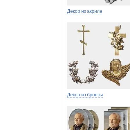
Декор из акрила
Декор из бронзы