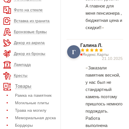
А главное для
Фото на стекле
меня пенсионера ,
бюджетная цена и
Вставка из гранита
скидки!!
Бронзовые буквы
Декор из акрила
Галина Л.
Г
Декор из бронзы
Яндекс.Карты
21.10.2025
Лампада
Заказали
памятник весной,
Кресты
у нас был не
Товары
стандартный
Рамка на памятник
камень поэтому
Могильные плиты
пришлось немного
Трава на могилу
подождать.
Мемориальная доска
Работа
Бордюры
выполнена