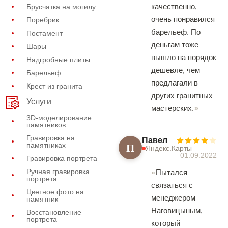
качественно,
Брусчатка на могилу
очень понравился
Поребрик
барельеф. По
Постамент
деньгам тоже
Шары
вышло на порядок
Надгробные плиты
дешевле, чем
Барельеф
предлагали в
Крест из гранита
других гранитных
Услуги
мастерских.
3D-моделирование
памятников
Гравировка на
Павел
П
памятниках
Яндекс.Карты
01.09.2022
Гравировка портрета
Ручная гравировка
Пытался
портрета
связаться с
Цветное фото на
менеджером
памятник
Наговицыным,
Восстановление
портрета
который