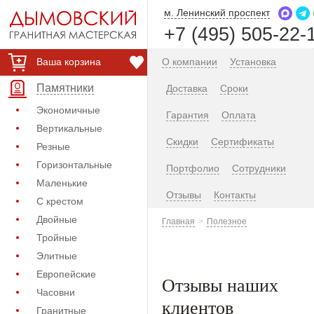
м. Ленинский проспект
+7 (495) 505-22-
Ваша корзина
О компании
Установка
Памятники
Доставка
Сроки
Экономичные
Гарантия
Оплата
Вертикальные
Скидки
Сертификаты
Резные
Горизонтальные
Портфолио
Сотрудники
Маленькие
Отзывы
Контакты
С крестом
Двойные
Главная
Полезное
Тройные
Элитные
Европейские
Отзывы наших
Часовни
клиентов
Гранитные