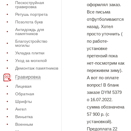
Пескоструйная
оформлял заказ.
гравировка
Все письма
Ретушь портрета
отфутболиваются
Позолота букв
назад. Хотел
Антидождь для
памятников
просто уточнить (
по работе-
Благоустройство
могилы
установке
Укладка плитки
претензий пока
Уход за могилой
нет-посмотрим как
Демонтаж памятников
переживем зиму).
Гравировка
А вот по оплате
вопрос! В бланк
Лицевая
заказе DYM 5379
Обратная
о 16.07.2022.
Шрифты
сумма обозначена
Ангел
57 900 р. (с
Виньетка
установкой).
Военным
Предоплата 22