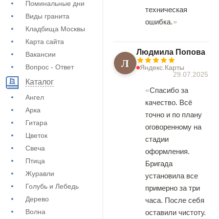
Поминальные дни
техническая
Виды гранита
ошибка.
Кладбища Москвы
Карта сайта
Людмила Попова
Вакансии
Л
Вопрос - Ответ
Яндекс.Карты
29.07.2025
Каталог
Спасибо за
Ангел
качество. Всё
Арка
точно и по плану
Гитара
оговоренному на
Цветок
стадии
Свеча
оформления.
Птица
Бригада
Журавли
установила все
Голубь и Лебедь
примерно за три
Дерево
часа. После себя
Волна
оставили чистоту.