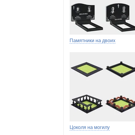
Памятники на двоих
Цоколя на могилу