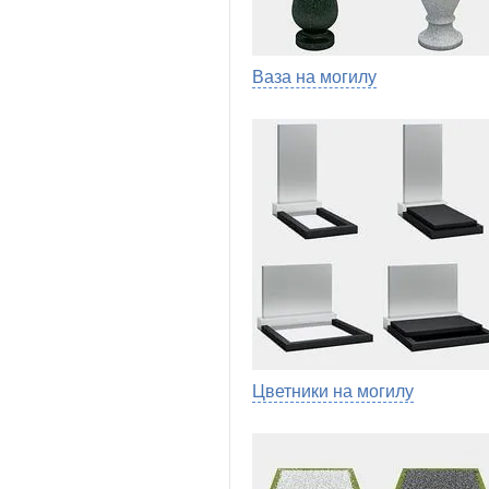
Ваза на могилу
Цветники на могилу