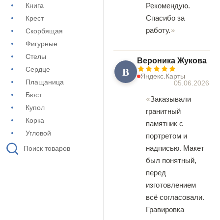
Книга
Рекомендую.
Спасибо за
Крест
работу.
Скорбящая
Фигурные
Стелы
Вероника Жукова
В
Сердце
Яндекс.Карты
Плащаница
05.06.2026
Бюст
Заказывали
Купол
гранитный
Корка
памятник с
Угловой
портретом и
надписью. Макет
Поиск товаров
был понятный,
перед
изготовлением
всё согласовали.
Гравировка