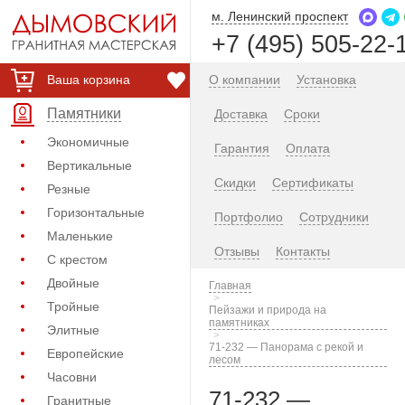
м. Ленинский проспект
+7 (495) 505-22-
Ваша корзина
О компании
Установка
Памятники
Доставка
Сроки
Экономичные
Гарантия
Оплата
Вертикальные
Скидки
Сертификаты
Резные
Горизонтальные
Портфолио
Сотрудники
Маленькие
Отзывы
Контакты
С крестом
Двойные
Главная
Тройные
Пейзажи и природа на
памятниках
Элитные
71-232 — Панорама с рекой и
Европейские
лесом
Часовни
71-232 —
Гранитные