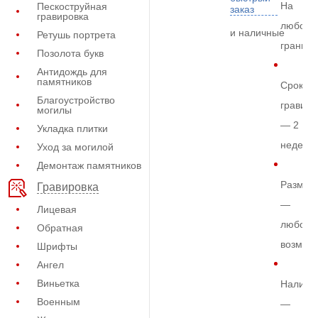
На
Пескоструйная
заказ
гравировка
любом
и наличные
Ретушь портрета
граните
Позолота букв
Антидождь для
памятников
Срок
Благоустройство
гравиро
могилы
— 2
Укладка плитки
недели
Уход за могилой
Демонтаж памятников
Размер
Гравировка
—
Лицевая
любой
Обратная
возмож
Шрифты
Ангел
Виньетка
Наличи
Военным
—