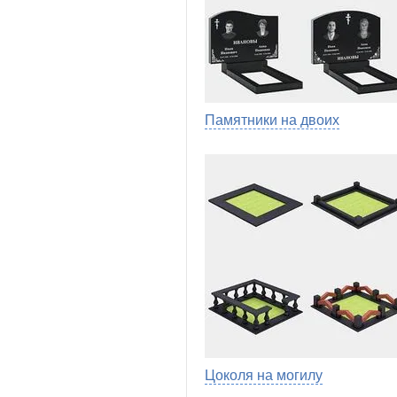
Памятники на двоих
Цоколя на могилу