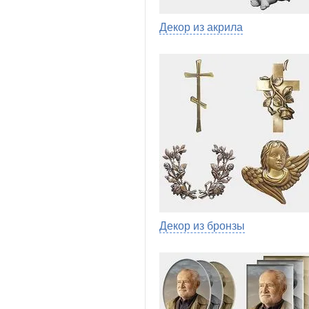
Декор из акрила
Декор из бронзы