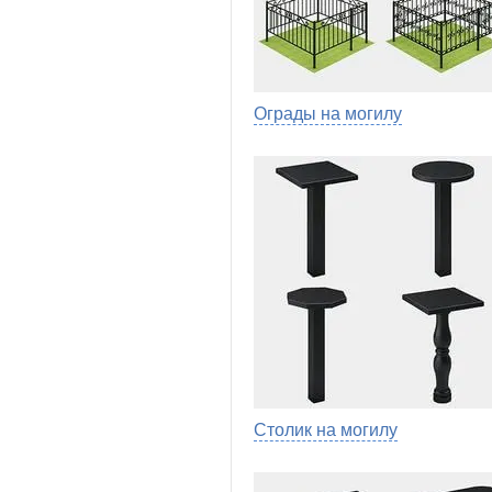
Ограды на могилу
Столик на могилу