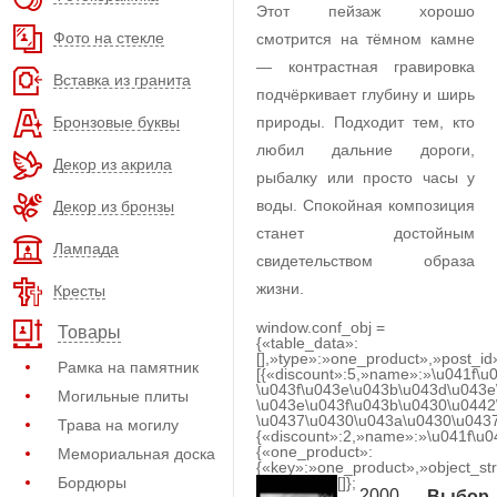
Этот пейзаж хорошо
Фото на стекле
смотрится на тёмном камне
— контрастная гравировка
Вставка из гранита
подчёркивает глубину и ширь
Бронзовые буквы
природы. Подходит тем, кто
любил дальние дороги,
Декор из акрила
рыбалку или просто часы у
воды. Спокойная композиция
Декор из бронзы
станет достойным
Лампада
свидетельством образа
жизни.
Кресты
window.conf_obj =
Товары
{«table_data»:
[],»type»:»one_product»,»post_id
Рамка на памятник
[{«discount»:5,»name»:»\u041f\u
\u043f\u043e\u043b\u043d\u043e
Могильные плиты
\u043e\u043f\u043b\u0430\u0442
\u0437\u0430\u043a\u0430\u0437
Трава на могилу
{«discount»:2,»name»:»\u041f\u
{«one_product»:
Мемориальная доска
{«key»:»one_product»,»object_str
Бордюры
[]};
2000
Выбор