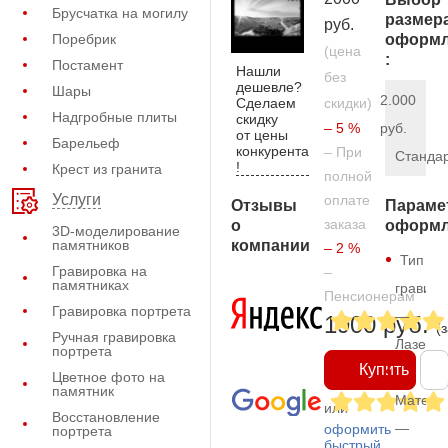
Брусчатка на могилу
размер
руб.
Поребрик
оформл
(цена
:
Постамент
Нашли
без
дешевле?
Шары
2.000
Сделаем
скидки)
Надгробные плиты
скидку
– 5 %
руб.
от цены
Барельеф
конкурента
– При
Станда
!
Крест из гранита
полной
Услуги
оплате
Отзывы
Параме
заказа
о
оформл
3D-моделирование
компании
памятников
– 2 %
Тип
Гравировка на
–
памятниках
гравиро
Пенсионерам
Гравировка портрета
—
1900 руб.
(
Ручная гравировка
Лазерн
портрета
Купить
Цветное фото на
памятник
Матери
или
Восстановление
—
оформить
портрета
быстрый