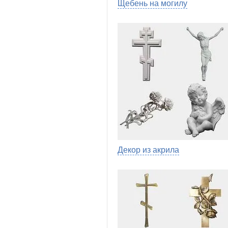
Щебень на могилу
Декор из акрила