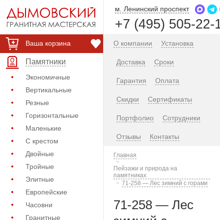
м. Ленинский проспект
+7 (495) 505-22-
Ваша корзина
О компании
Установка
Памятники
Доставка
Сроки
Экономичные
Гарантия
Оплата
Вертикальные
Скидки
Сертификаты
Резные
Горизонтальные
Портфолио
Сотрудники
Маленькие
Отзывы
Контакты
С крестом
Двойные
Главная
Тройные
Пейзажи и природа на
памятниках
Элитные
71-258 — Лес зимний с горами
Европейские
71-258 — Лес
Часовни
Гранитные