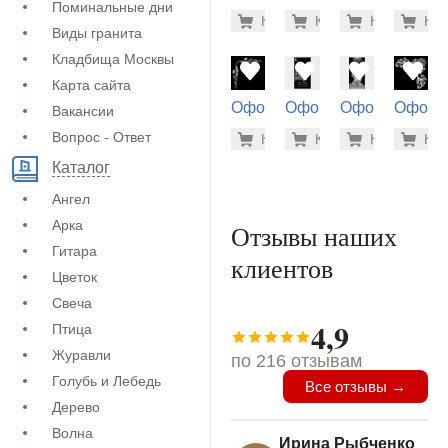
Поминальные дни
на памятник
на памятник
на памятник
на пам
5.600 ру
5.6
Купить
Купить
-7%
Купить
-7%
Куп
-7
(72-806)
(72-922)
(71-848)
(71-500
Виды гранита
Кладбища Москвы
Карта сайта
Оформление
Оформление
Оформление
Оформ
Вакансии
на памятник
на памятник
на памятник
на пам
500 руб
5.6
Вопрос - Ответ
Купить
Купить
-7%
Купить
-7%
Куп
-7
(71-689)
(72-840)
(72-310)
(71-674
Каталог
Ангел
Арка
Отзывы наших
Гитара
клиентов
Цветок
Свеча
4,9
Птица
Журавли
по 216 отзывам
Голубь и Лебедь
Все отзывы →
Дерево
Волна
Ирина Рыбченко