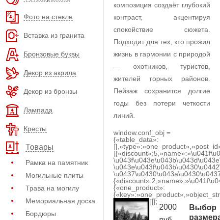
композиция создаёт глубокий
Фото на стекле
контраст, акцентируя
спокойствие сюжета.
Вставка из гранита
Подходит для тех, кто прожил
Бронзовые буквы
жизнь в гармонии с природой
— охотников, туристов,
Декор из акрила
жителей горных районов.
Пейзаж сохранится долгие
Декор из бронзы
годы без потери четкости
Лампада
линий.
Кресты
window.conf_obj =
{«table_data»:
[],»type»:»one_product»,»post_id
Товары
[{«discount»:5,»name»:»\u041f\u
\u043f\u043e\u043b\u043d\u043e
Рамка на памятник
\u043e\u043f\u043b\u0430\u0442
\u0437\u0430\u043a\u0430\u0437
Могильные плиты
{«discount»:2,»name»:»\u041f\u
{«one_product»:
Трава на могилу
{«key»:»one_product»,»object_str
Мемориальная доска
[]};
2000
Выбор
Бордюры
размер
руб.