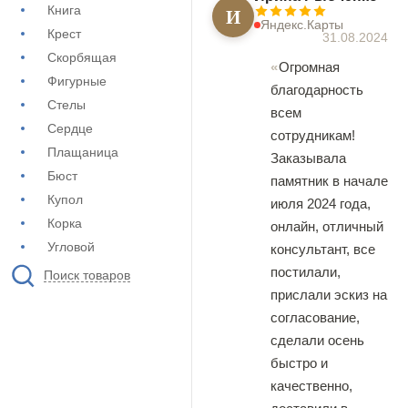
И
Книга
Яндекс.Карты
Крест
31.08.2024
Скорбящая
Огромная
Фигурные
благодарность
Стелы
всем
Сердце
сотрудникам!
Плащаница
Заказывала
Бюст
памятник в начале
Купол
июля 2024 года,
Корка
онлайн, отличный
Угловой
консультант, все
постилали,
Поиск товаров
прислали эскиз на
согласование,
сделали осень
быстро и
качественно,