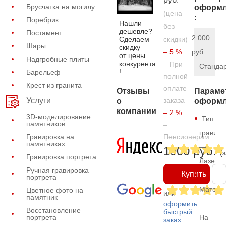
Брусчатка на могилу
оформл
(цена
:
Поребрик
Нашли
без
дешевле?
Постамент
2.000
Сделаем
скидки)
Шары
скидку
– 5 %
руб.
от цены
Надгробные плиты
конкурента
– При
Станда
!
Барельеф
полной
Крест из гранита
оплате
Отзывы
Параме
заказа
Услуги
о
оформл
компании
– 2 %
3D-моделирование
Тип
памятников
–
гравиро
Гравировка на
Пенсионерам
памятниках
—
1900 руб.
(
Гравировка портрета
Лазерн
Ручная гравировка
Купить
портрета
Матери
Цветное фото на
или
памятник
—
оформить
Восстановление
быстрый
портрета
На
заказ