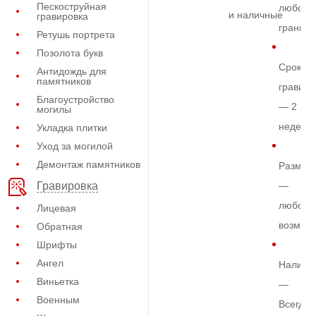
Пескоструйная
любом
и наличные
гравировка
граните
Ретушь портрета
Позолота букв
Срок
Антидождь для
памятников
гравиро
Благоустройство
— 2
могилы
недели
Укладка плитки
Уход за могилой
Демонтаж памятников
Размер
—
Гравировка
любой
Лицевая
возмож
Обратная
Шрифты
Ангел
Наличи
Виньетка
—
Военным
Всегда