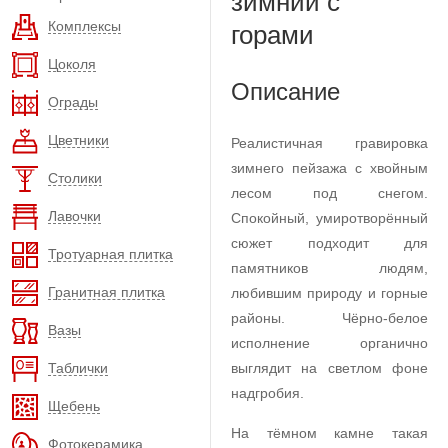
зимний с
Комплексы
горами
Цоколя
Описание
Ограды
Цветники
Реалистичная гравировка
зимнего пейзажа с хвойным
Столики
лесом под снегом.
Лавочки
Спокойный, умиротворённый
сюжет подходит для
Тротуарная плитка
памятников людям,
Гранитная плитка
любившим природу и горные
районы. Чёрно-белое
Вазы
исполнение органично
Таблички
выглядит на светлом фоне
надгробия.
Щебень
На тёмном камне такая
Фотокерамика