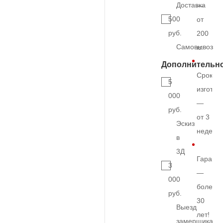
Доставка
—
500
от
руб.
200
Самовывоз
кг.
Дополнительн
Срок
5
изготов
000
—
руб.
от 3
Эскиз
недели
в
3Д
Гарант
3
—
000
более
руб.
30
Выезд
лет!
замерщика