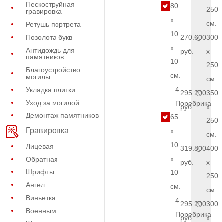
Пескоструйная
80
250
гравировка
x
см.
Ретушь портрета
10
Позолота букв
270.600
300
x
Антидождь для
руб.
x
памятников
10
250
Благоустройство
см.
могилы
см.
4
Укладка плитки
295.200
350
Уход за могилой
Поребрика
руб.
x
Демонтаж памятников
65
250
Гравировка
x
см.
10
Лицевая
319.800
400
x
Обратная
руб.
x
Шрифты
10
250
Ангел
см.
см.
Виньетка
4
295.200
300
Военным
Поребрика
руб.
x