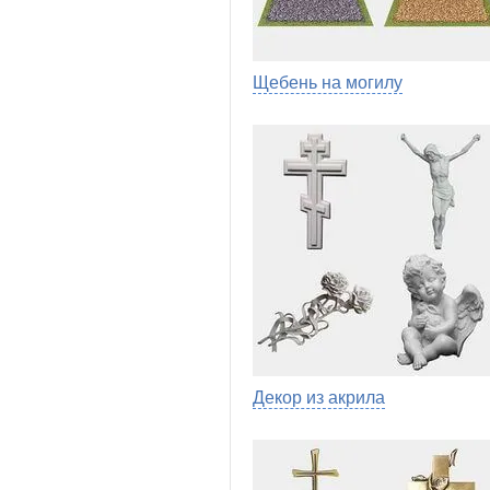
Щебень на могилу
Декор из акрила