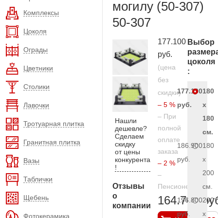
могилу (50-307)
Комплексы
50-307
Цоколя
177.100
Выбор
Ограды
размер
руб.
цоколя
(цена
Цветники
:
без
Столики
177.100
180
скидки)
– 5 %
руб.
x
Лавочки
– При
180
Нашли
Тротуарная плитка
полной
дешевле?
см.
Сделаем
оплате
Гранитная плитка
скидку
186.900
180
заказа
от цены
руб.
x
конкурента
Вазы
– 2 %
!
200
–
Таблички
Отзывы
Пенсионерам
см.
о
Щебень
164.700 ру
196.800
200
компании
руб.
x
Фотокерамика