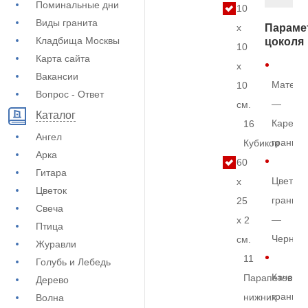
Поминальные дни
10
Виды гранита
x
Параме
Кладбища Москвы
цоколя
10
Карта сайта
x
Вакансии
Матери
10
Вопрос - Ответ
—
см.
Каталог
Карельс
16
Ангел
гранит
Кубиков
Арка
60
Гитара
Цвет
x
Цветок
гранита
25
Свеча
—
x 2
Птица
Черный
см.
Журавли
11
Голубь и Лебедь
Качеств
Парапетов
Дерево
гранита
нижних
Волна