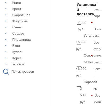
Книга
—
Установка
Крест
и
Высший
доставка
Скорбящая
сорт
Фигурные
7.000
Стелы
руб.
Полиро
Сердце
Установка
—
Плащаница
16.000
Все
Бюст
руб.
сторон
Купол
Основание
Корка
бетон
Высота
Угловой
46.000
цоколя
Поиск товаров
руб.
—
Парапет
40
3
см.
500
Вес
руб.
комплек