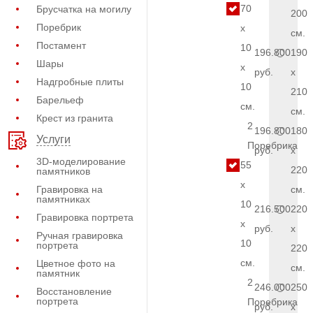
70
Брусчатка на могилу
200
Поребрик
x
см.
Постамент
10
196.800
190
Шары
x
руб.
x
Надгробные плиты
10
210
Барельеф
см.
см.
Крест из гранита
2
196.800
180
Услуги
Поребрика
руб.
x
3D-моделирование
55
220
памятников
x
Гравировка на
см.
памятниках
10
216.500
220
Гравировка портрета
x
руб.
x
Ручная гравировка
10
портрета
220
см.
Цветное фото на
см.
памятник
2
246.000
250
Восстановление
портрета
Поребрика
руб.
x