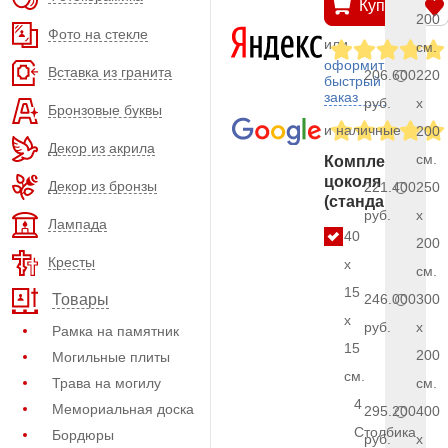
Купить
200
Фото на стекле
или
см.
оформить
Вставка из гранита
206.600
220
быстрый
заказ
руб.
x
Бронзовые буквы
и наличные
200
Декор из акрила
см.
Комплект
цоколя
Декор из бронзы
221.400
250
(стандарт)
руб.
x
Лампада
40
200
Кресты
x
см.
15
246.000
300
Товары
x
руб.
x
Рамка на памятник
15
200
Могильные плиты
см.
Трава на могилу
см.
4
Мемориальная доска
295.200
400
Столбика
Бордюры
руб.
x