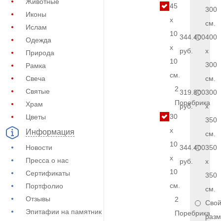
Животные
45
300
Иконы
x
см.
Ислам
10
344.400
400
Одежда
x
руб.
x
Природа
10
300
Рамка
см.
Свеча
см.
2
Святые
319.800
300
Поребрика
Храм
руб.
x
30
Цветы
350
x
Информация
см.
10
Новости
344.400
350
x
Пресса о нас
руб.
x
10
Сертификаты
350
см.
Портфолио
см.
Отзывы
2
Сво
Эпитафии на памятник
Поребрика
разм