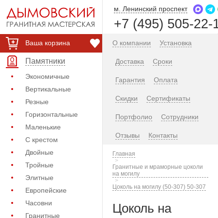
м. Ленинский проспект
+7 (495) 505-22-
Ваша корзина
О компании
Установка
Памятники
Доставка
Сроки
Экономичные
Гарантия
Оплата
Вертикальные
Скидки
Сертификаты
Резные
Горизонтальные
Портфолио
Сотрудники
Маленькие
Отзывы
Контакты
С крестом
Двойные
Главная
Тройные
Гранитные и мраморные цоколи
на могилу
Элитные
Цоколь на могилу (50-307) 50-307
Европейские
Часовни
Цоколь на
Гранитные