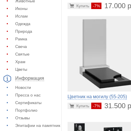
Животные
17.000 р
Купить
-7%
Иконы
Ислам
Одежда
Природа
Рамка
Свеча
Святые
Храм
Цветы
Информация
Новости
Пресса о нас
Цветник на могилу (55-205)
Сертификаты
31.500 р
Купить
-7%
Портфолио
Отзывы
Эпитафии на памятник