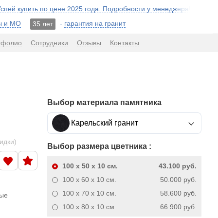
 Успей купить по цене 2025 года. Подробности у менеджера!
ы и МО
-
гарантия на гранит
35 лет
тфолио
Сотрудники
Отзывы
Контакты
Выбор материала памятника
Карельский гранит
кидки)
Выбор размера цветника :
100 x 50 x 10
см.
43.100 руб.
100 x 60 x 10
см.
50.000 руб.
100 x 70 x 10
см.
58.600 руб.
ные
100 x 80 x 10
см.
66.900 руб.