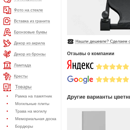
Фото на стекле
Вставка из гранита
Бронзовые буквы
Нашли дешевле? Сделаем с
Декор из акрила
Отзывы о компании
Декор из бронзы
Лампада
Кресты
Товары
Рамка на памятник
Другие варианты цветни
Могильные плиты
Трава на могилу
Мемориальная доска
Бордюры