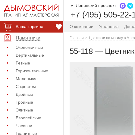
м. Ленинский проспект
+7 (495) 505-22-
Ваша корзина
О компании
Установка
Дост
Памятники
Главная
Цветники на могилу в Мос
Экономичные
55-118 — Цветник
Вертикальные
Резные
Горизонтальные
Маленькие
С крестом
Двойные
Тройные
Элитные
Европейские
Часовни
Гранитные