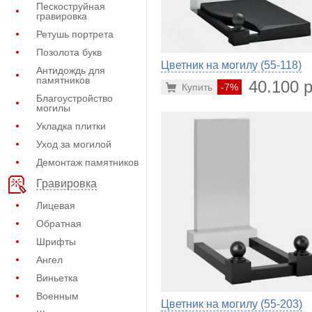
Пескоструйная
гравировка
Ретушь портрета
Позолота букв
Цветник на могилу (55-118)
Антидождь для
памятников
40.100 р
Купить
-7%
Благоустройство
могилы
Укладка плитки
Уход за могилой
Демонтаж памятников
Гравировка
Лицевая
Обратная
Шрифты
Ангел
Виньетка
Военным
Цветник на могилу (55-203)