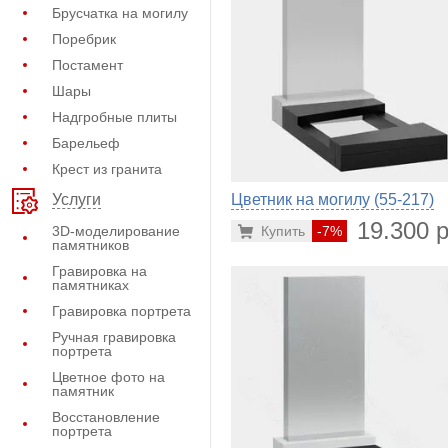
Брусчатка на могилу
Поребрик
Постамент
Шары
Надгробные плиты
Барельеф
Крест из гранита
Цветник на могилу (55-217)
Услуги
19.300 р
3D-моделирование
Купить
-7%
памятников
Гравировка на
памятниках
Гравировка портрета
Ручная гравировка
портрета
Цветное фото на
памятник
Восстановление
портрета