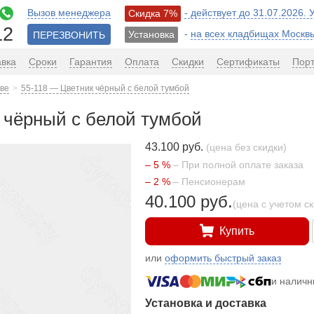
Вызов менеджера
- действует до 31.07.2026.
Скидка 7%
12
-
на всех кладбищах Москв
Установка
ПЕРЕЗВОНИТЬ
авка
Сроки
Гарантия
Оплата
Скидки
Сертификаты
Пор
кве
55-118 — Цветник чёрный с белой тумбой
 чёрный с белой тумбой
43.100 руб.
(цена без скидки)
– 5 %
– При полной оплате заказа
– 2 %
– Пенсионерам
40.100 руб.
(цена с учетом с
Купить
или
оформить быстрый заказ
и налич
Установка и доставка