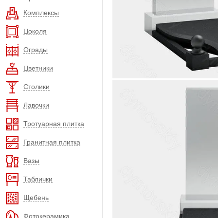
Комплексы
Цоколя
Ограды
Цветники
Столики
Лавочки
Тротуарная плитка
Гранитная плитка
Вазы
Таблички
Щебень
Фотокерамика