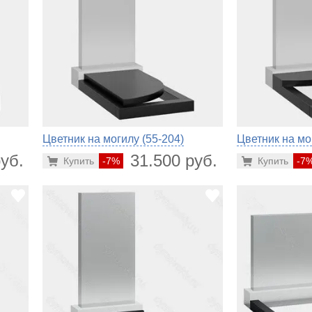
Цветник на могилу (55-204)
Цветник на мо
уб.
31.500 руб.
Купить
-7%
Купить
-7