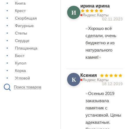
Книга
ирина ирина
И
Крест
Яндекс.Карты
Скорбящая
02.11.2023
Фигурные
Хорошо всё
Стелы
сделали, очень
Сердце
бюджетно и из
Плащаница
натурального
Бюст
камня!
Купол
Корка
Ксения
К
Угловой
Яндекс.Карты
18.12.2019
Поиск товаров
Осенью 2019
заказывала
памятник с
установкой. Цены
адекватные.