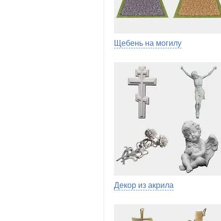
Щебень на могилу
Декор из акрила