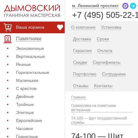
м. Ленинский проспект
+7 (495) 505-22-
Ваша корзина
О компании
Установка
Памятники
Доставка
Сроки
Экономичные
Гарантия
Оплата
Вертикальные
Скидки
Сертификаты
Резные
Горизонтальные
Портфолио
Сотрудники
Маленькие
Отзывы
Контакты
С крестом
Двойные
Главная
Тройные
Гравировка на памятники
ветеранам
Элитные
74-100 — Щит государственной
Европейские
службы
Часовни
74-100 — Щит
Гранитные