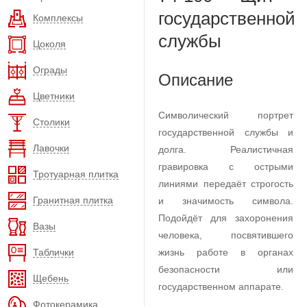
государственной
Комплексы
службы
Цоколя
Ограды
Описание
Цветники
Символический портрет
Столики
государственной службы и
Лавочки
долга. Реалистичная
гравировка с острыми
Тротуарная плитка
линиями передаёт строгость
Гранитная плитка
и значимость символа.
Подойдёт для захоронения
Вазы
человека, посвятившего
Таблички
жизнь работе в органах
безопасности или
Щебень
государственном аппарате.
Фотокерамика