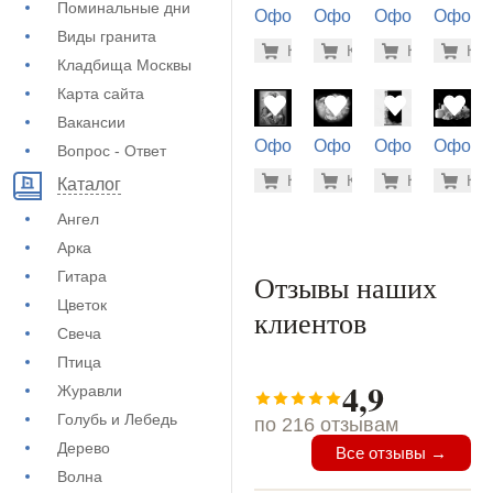
Поминальные дни
Оформление
Оформление
Оформление
Оформ
на памятник
на памятник
на памятник
на пам
Виды гранита
500 руб
5.6
Купить
Купить
-7%
Купить
-7%
Куп
-7
(71-378)
(72-776)
(72-864)
(71-426
Кладбища Москвы
Карта сайта
Вакансии
Оформление
Оформление
Оформление
Оформ
Вопрос - Ответ
на памятник
на памятник
на памятник
на пам
1.900 ру
900
Купить
Купить
-7%
Купить
-7%
Куп
-7
Каталог
(73-490)
(73-540)
(72-780)
(71-182
Ангел
Арка
Гитара
Отзывы наших
Цветок
клиентов
Свеча
Птица
4,9
Журавли
Голубь и Лебедь
по 216 отзывам
Дерево
Все отзывы →
Волна