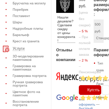
Брусчатка на могилу
размер
руб.
Поребрик
оформл
(цена
:
Постамент
Нашли
без
дешевле?
Шары
500
Сделаем
скидки)
Надгробные плиты
скидку
– 5 %
руб.
от цены
Барельеф
конкурента
– При
Станда
!
Крест из гранита
полной
Услуги
оплате
Отзывы
Параме
заказа
о
оформл
3D-моделирование
компании
памятников
– 2 %
Тип
Гравировка на
–
памятниках
гравиро
Пенсионерам
Гравировка портрета
—
500 руб.
(за
Ручная гравировка
Лазерн
портрета
Купить
Цветное фото на
памятник
Матери
или
Восстановление
—
оформить
портрета
быстрый