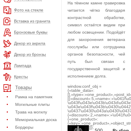
На тёмном камне гравировка
Фото на стекле
читается чётко благодаря
контрастной обработке,
Вставка из гранита
символ остаётся видим при
Бронзовые буквы
любом освещении. Подойдёт
для захоронения ветерана
Декор из акрила
госслужбы или сотрудника
органов безопасности, чей
Декор из бронзы
путь был связан с
Лампада
государственной защитой и
исполнением долга.
Кресты
window.conf_obj =
Товары
{«table_data»:
[],»type»:»one_product»,»post_id
Рамка на памятник
[{«discount»:5,»name»:»\u041f\u
\u043f\u043e\u043b\u043d\u043e
Могильные плиты
\u043e\u043f\u043b\u0430\u0442
\u0437\u0430\u043a\u0430\u0437
Трава на могилу
{«discount»:2,»name»:»\u041f\u
{«one_product»:
Мемориальная доска
{«key»:»one_product»,»object_str
Бордюры
[]};
500
Выбор