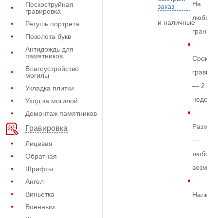
На
Пескоструйная
заказ
гравировка
любом
и наличные
Ретушь портрета
граните
Позолота букв
Антидождь для
памятников
Срок
Благоустройство
гравиро
могилы
— 2
Укладка плитки
недели
Уход за могилой
Демонтаж памятников
Размер
Гравировка
—
Лицевая
любой
Обратная
возмож
Шрифты
Ангел
Виньетка
Наличи
Военным
—