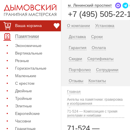
м. Ленинский проспект
+7 (495) 505-22-
Ваша корзина
О компании
Установка
Памятники
Доставка
Сроки
Экономичные
Гарантия
Оплата
Вертикальные
Скидки
Сертификаты
Резные
Горизонтальные
Портфолио
Сотрудники
Маленькие
Отзывы
Контакты
С крестом
Двойные
Главная
Тройные
Ангелы на памятники: гравировка
и изображения
Элитные
71-524 — Композиция с тремя
Европейские
ангелами и нимбами
Часовни
71-524 —
Гранитные