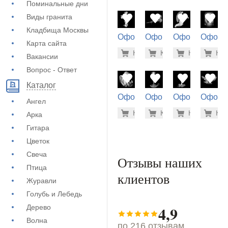
Поминальные дни
Виды гранита
Кладбища Москвы
Оформление
Оформление
Оформление
Оформ
Карта сайта
на памятник
на памятник
на памятник
на пам
500 руб
500
Купить
Купить
-7%
Купить
-7%
Куп
-7
(71-317)
(71-400)
(71-510)
(73-402
Вакансии
Вопрос - Ответ
Каталог
Оформление
Оформление
Оформление
Оформ
Ангел
на памятник
на памятник
на памятник
на пам
1.900 ру
500
Купить
Купить
-7%
Купить
-7%
Куп
-7
Арка
(71-584)
(71-118)
(71-190)
(73-548
Гитара
Цветок
Свеча
Отзывы наших
Птица
клиентов
Журавли
Голубь и Лебедь
4,9
Дерево
Волна
по 216 отзывам