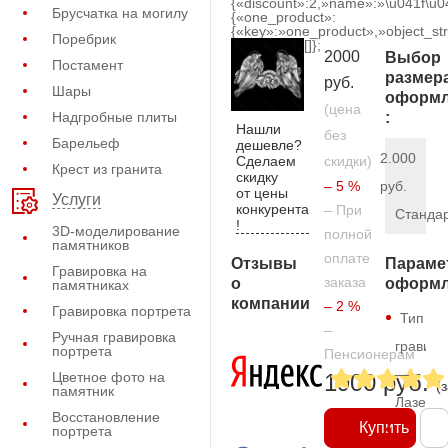
{«discount»:2,»name»:»\u041f\u
Брусчатка на могилу
{«one_product»:
{«key»:»one_product»,»object_str
Поребрик
[]};
2000
Выбор
Постамент
размер
руб.
Шары
оформл
(цена
Надгробные плиты
:
Нашли
без
Барельеф
дешевле?
2.000
Сделаем
скидки)
Крест из гранита
скидку
– 5 %
руб.
от цены
Услуги
конкурента
– При
Станда
!
3D-моделирование
полной
памятников
оплате
Отзывы
Параме
Гравировка на
заказа
о
оформл
памятниках
компании
– 2 %
Гравировка портрета
Тип
–
Ручная гравировка
гравиро
портрета
Пенсионерам
—
Цветное фото на
1900 руб.
(
памятник
Лазерн
Восстановление
Купить
портрета