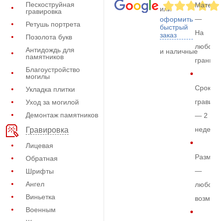
Пескоструйная
Матери
или
гравировка
—
оформить
Ретушь портрета
быстрый
На
заказ
Позолота букв
любом
Антидождь для
и наличные
памятников
граните
Благоустройство
могилы
Срок
Укладка плитки
гравиро
Уход за могилой
Демонтаж памятников
— 2
недели
Гравировка
Лицевая
Размер
Обратная
—
Шрифты
Ангел
любой
Виньетка
возмож
Военным