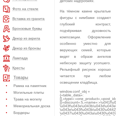
детских надгробиях.
Фото на стекле
На тёмном камне крылатые
фигуры с нимбами создают
Вставка из гранита
глубокий контраст,
Бронзовые буквы
подчёркивая духовность
композиции. Оформление
Декор из акрила
особенно уместно для
Декор из бронзы
верующих семей, которые
видят в образе ангелов
Лампада
небесную защиту усопшего.
Кресты
Рельефный рисунок хорошо
читается при любом
Товары
освещении кладбища.
Рамка на памятник
window.conf_obj =
Могильные плиты
{«table_data»:
[],»type»:»one_product»,»post_id
Трава на могилу
[{«discount»:5,»name»:»\u041f\u
Мемориальная доска
\u043f\u043e\u043b\u043d\u043e
\u043e\u043f\u043b\u0430\u0442
Бордюры
\u0437\u0430\u043a\u0430\u0437