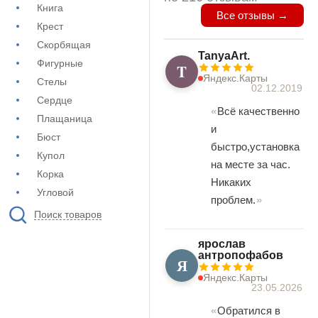
Книга
Все отзывы →
Крест
Скорбящая
TanyaArt.
Фигурные
T
Яндекс.Карты
Стелы
02.12.2019
Сердце
Всё качественно
Плащаница
и
Бюст
быстро,установка
Купол
на месте за час.
Корка
Никаких
Угловой
проблем.
Поиск товаров
ярослав
антропофабов
Я
Яндекс.Карты
23.05.2026
Обратился в