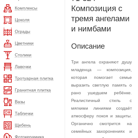
Композиция с
Комплексы
тремя ангелами
Цоколя
и нимбами
Ограды
Цветники
Описание
Столики
Три ангела охраняют душу
Лавочки
младенца — композиция,
которая помогает семье
Тротуарная плитка
выразить светлую память о
Гранитная плитка
рано ушедшем ребёнке.
Реалистичный стиль с
Вазы
мягкими линиями создаёт
Таблички
атмосферу покоя и защиты.
Органично смотрится на
Щебень
семейных захоронениях и
Фотокерамика