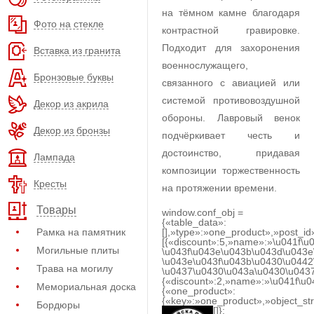
на тёмном камне благодаря
Фото на стекле
контрастной гравировке.
Подходит для захоронения
Вставка из гранита
военнослужащего,
Бронзовые буквы
связанного с авиацией или
системой противовоздушной
Декор из акрила
обороны. Лавровый венок
Декор из бронзы
подчёркивает честь и
достоинство, придавая
Лампада
композиции торжественность
Кресты
на протяжении времени.
Товары
window.conf_obj =
{«table_data»:
Рамка на памятник
[],»type»:»one_product»,»post_id
[{«discount»:5,»name»:»\u041f\u
Могильные плиты
\u043f\u043e\u043b\u043d\u043e
\u043e\u043f\u043b\u0430\u0442
Трава на могилу
\u0437\u0430\u043a\u0430\u0437
{«discount»:2,»name»:»\u041f\u
Мемориальная доска
{«one_product»:
{«key»:»one_product»,»object_str
Бордюры
[]};