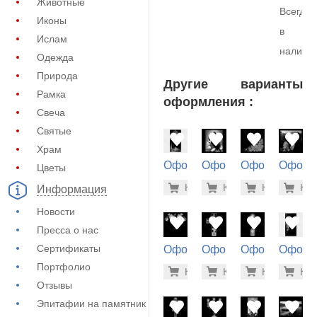
Животные
Всегда
Иконы
в
Ислам
наличи
Одежда
Природа
Другие варианты
Рамка
оформления :
Свеча
Святые
Храм
Оформление
Оформление
Оформление
Оформ
Цветы
на памятник
на памятник
на памятник
на пам
5.600 ру
1.9
Купить
Купить
-7%
Купить
-7%
Куп
-7
Информация
(72-838)
(71-985)
(71-677)
(71-996
Новости
Пресса о нас
Сертификаты
Оформление
Оформление
Оформление
Оформ
на памятник
на памятник
на памятник
на пам
Портфолио
500 руб
500
Купить
Купить
-7%
Купить
-7%
Куп
-7
(71-614)
(71-388)
(71-120)
(72-864
Отзывы
Эпитафии на памятник