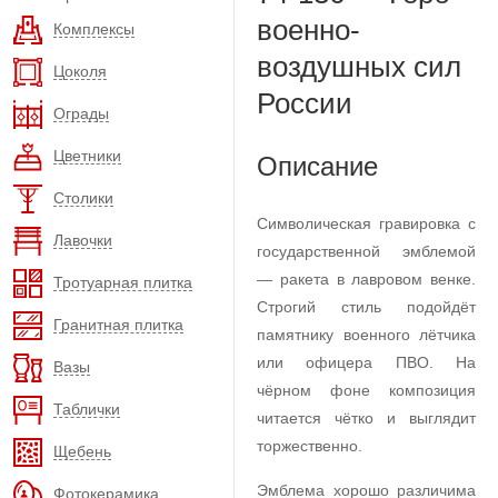
военно-
Комплексы
воздушных сил
Цоколя
России
Ограды
Цветники
Описание
Столики
Символическая гравировка с
Лавочки
государственной эмблемой
— ракета в лавровом венке.
Тротуарная плитка
Строгий стиль подойдёт
Гранитная плитка
памятнику военного лётчика
или офицера ПВО. На
Вазы
чёрном фоне композиция
Таблички
читается чётко и выглядит
торжественно.
Щебень
Эмблема хорошо различима
Фотокерамика