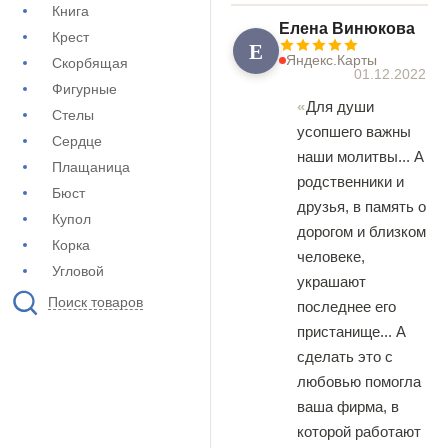
Книга
Елена Винюкова
Крест
Е
Яндекс.Карты
Скорбящая
01.12.2022
Фигурные
Для души
Стелы
усопшего важны
Сердце
наши молитвы... А
Плащаница
родственники и
Бюст
друзья, в память о
Купол
дорогом и близком
Корка
человеке,
Угловой
украшают
Поиск товаров
последнее его
пристанище... А
сделать это с
любовью помогла
ваша фирма, в
которой работают