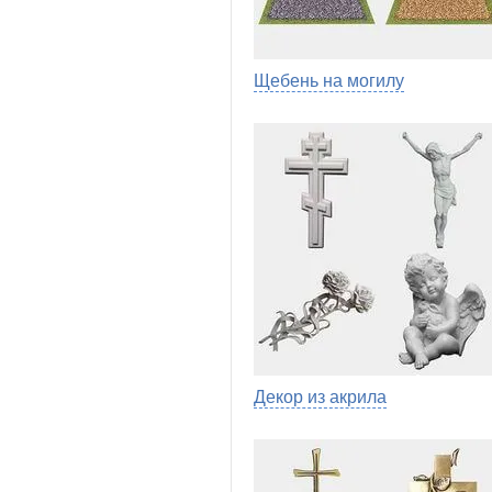
Щебень на могилу
Декор из акрила