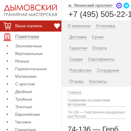
м. Ленинский проспект
+7 (495) 505-22-
Ваша корзина
О компании
Установка
Памятники
Доставка
Сроки
Экономичные
Гарантия
Оплата
Вертикальные
Скидки
Сертификаты
Резные
Горизонтальные
Портфолио
Сотрудники
Маленькие
Отзывы
Контакты
С крестом
Двойные
Главная
Тройные
Гравировка на памятники
ветеранам
Элитные
74-136 — Герб военно-воздушных
Европейские
сил России
Часовни
74-136 — Герб
Гранитные