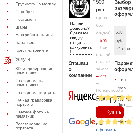
500
Выбор
Брусчатка на могилу
размер
руб.
Поребрик
оформл
(цена
Постамент
:
Нашли
без
Шары
дешевле?
500
Сделаем
скидки)
Надгробные плиты
скидку
– 5 %
руб.
от цены
Барельеф
конкурента
– При
Станда
Крест из гранита
!
полной
Услуги
оплате
Отзывы
Параме
3D-моделирование
заказа
о
оформл
памятников
компании
– 2 %
Тип
Гравировка на
–
памятниках
гравиро
Пенсионерам
Гравировка портрета
—
500 руб.
(за
Ручная гравировка
портрета
Лазерн
Цветное фото на
Купить
памятник
Матери
или
Восстановление
портрета
—
оформить