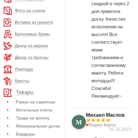
скидкой и через 2
Фото на стекле
дня привезли
доску. Качество
Вставка из гранита
исполнения на
Бронзовые буквы
высоте! Все
соответствует
Декор из акрила
моим
Декор из бронзы
требованиям и
согласованному
Лампада
макету. Ребята
молодцы!!!
Кресты
Спасибо!
Товары
Рекомендую!
Рамка на памятник
Могильные плиты
Михаил Маслов
Трава на могилу
М
Яндекс.Карты
Мемориальная доска
02.10.2023
Бордюры