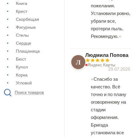
Книга
пожелания.
Крест
Установили ровно,
Скорбящая
убрали все,
Фигурные
протерли пыль.
Стелы
Рекомендую.
Сердце
Плащаница
Людмила Попова
Бюст
Л
Яндекс.Карты
Купол
29.07.2025
Корка
Спасибо за
Угловой
качество. Всё
Поиск товаров
точно и по плану
оговоренному на
стадии
оформления.
Бригада
установила все