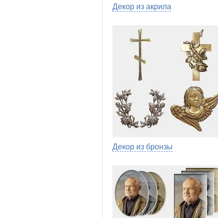
Декор из акрила
Декор из бронзы