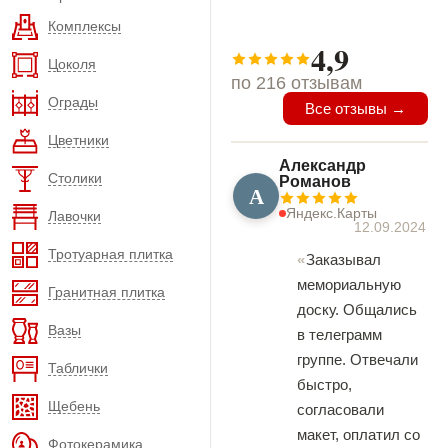
Комплексы
4,9
Цоколя
по 216 отзывам
Ограды
Все отзывы →
Цветники
Александр
Столики
Романов
А
Яндекс.Карты
Лавочки
12.09.2024
Тротуарная плитка
Заказывал
мемориальную
Гранитная плитка
доску. Общались
Вазы
в телеграмм
группе. Отвечали
Таблички
быстро,
Щебень
согласовали
макет, оплатил со
Фотокерамика