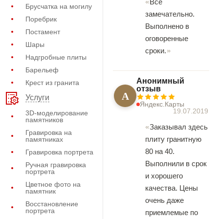
Всё
Брусчатка на могилу
замечательно.
Поребрик
Выполнено в
Постамент
оговоренные
Шары
сроки.
Надгробные плиты
Барельеф
Анонимный
Крест из гранита
отзыв
А
Услуги
Яндекс.Карты
19.07.2019
3D-моделирование
памятников
Заказывал здесь
Гравировка на
плиту гранитную
памятниках
80 на 40.
Гравировка портрета
Выполнили в срок
Ручная гравировка
портрета
и хорошего
Цветное фото на
качества. Цены
памятник
очень даже
Восстановление
портрета
приемлемые по