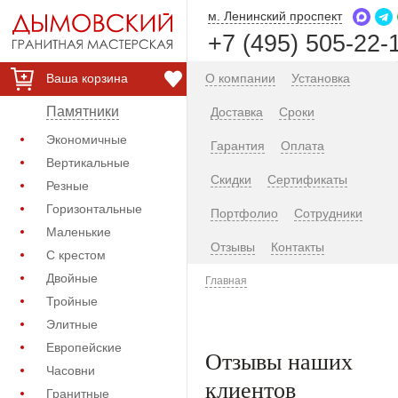
м. Ленинский проспект
+7 (495) 505-22-
Ваша корзина
О компании
Установка
Памятники
Доставка
Сроки
Экономичные
Гарантия
Оплата
Вертикальные
Скидки
Сертификаты
Резные
Горизонтальные
Портфолио
Сотрудники
Маленькие
Отзывы
Контакты
С крестом
Двойные
Главная
Тройные
Элитные
Европейские
Отзывы наших
Часовни
клиентов
Гранитные