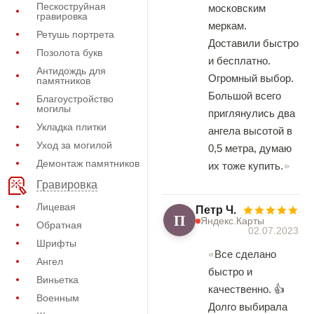
Пескоструйная
московским
гравировка
меркам.
Ретушь портрета
Доставили быстро
Позолота букв
и бесплатно.
Антидождь для
Огромный выбор.
памятников
Большой всего
Благоустройство
могилы
приглянулись два
Укладка плитки
ангела высотой в
Уход за могилой
0,5 метра, думаю
Демонтаж памятников
их тоже купить.
Гравировка
Лицевая
Петр Ч.
П
Яндекс.Карты
Обратная
02.07.2023
Шрифты
Все сделано
Ангел
быстро и
Виньетка
качественно. 👍
Военным
Долго выбирала