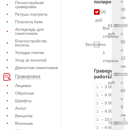
x
полировки
Пескоструйная
гравировка
10
5.100
Ретушь портрета
см.
руб.
Позолота букв
81.000
100
Все
Антидождь для
памятников
руб.
x
стороны
Благоустройство
50
Бесплатно
могилы
x
Укладка плитки
1
12
Уход за могилой
сторона
см.
Демонтаж памятников
Граверные
61.900
120
Гравировка
работы
руб.
x
Лицевая
ФИО и даты (
3.000 руб.
1
60
Обратная
ФИО и даты (
4.500 руб.
1
x
Шрифты
ФИО и даты (
9.000 руб.
1
5
Ангел
Портрет (Грав
4.500 руб.
1
см.
Виньетка
Портрет (Ручн
10.000 руб.
1
78.800
120
Военным
Фотокерамик
4.600 руб.
1