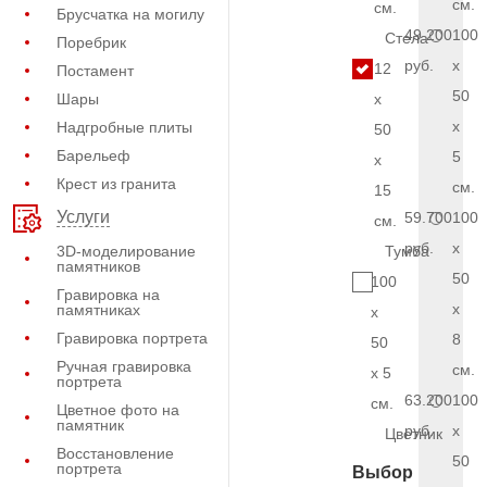
см.
см.
Брусчатка на могилу
49.200
100
Стела
Поребрик
руб.
x
12
Постамент
50
Шары
x
x
Надгробные плиты
50
Барельеф
5
x
Крест из гранита
см.
15
Услуги
59.700
100
см.
руб.
x
3D-моделирование
Тумба
памятников
50
100
Гравировка на
x
памятниках
x
Гравировка портрета
8
50
Ручная гравировка
см.
x 5
портрета
63.200
100
см.
Цветное фото на
памятник
руб.
x
Цветник
Восстановление
50
портрета
Выбор