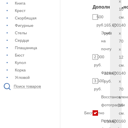
x
Книга
Дополнительн
10
Крест
500
см.
Скорбящая
руб.
165.600
140
Фигурные
Стелы
Эскиз
руб.
x
Сердце
на
70
Плащаница
почту
x
Бюст
2.000
12
Купол
руб.
см.
Корка
Фаска
228.600
140
Угловой
3.500
руб.
x
Поиск товаров
руб.
70
Восстановлен
x
фотографии
15
Бесплатно
см.
Ретушь
190.600
160