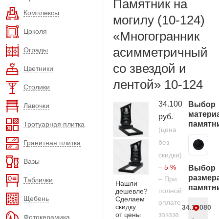
Памятник на
Комплексы
могилу (10-124)
Цоколя
«Многогранник
асимметричный
Ограды
со звездой и
Цветники
лентой» 10-124
Столики
34.100
Выбор
Лавочки
матери
руб.
памятн
Тротуарная плитка
(цена
без
Гранитная плитка
Карельский гранит
скидки)
Вазы
– 5 %
Выбор
размер
– При
Таблички
Нашли
памятн
полной
дешевле?
Щебень
Сделаем
оплате
скидку
34.100
80
заказа
от цены
Фотокерамика