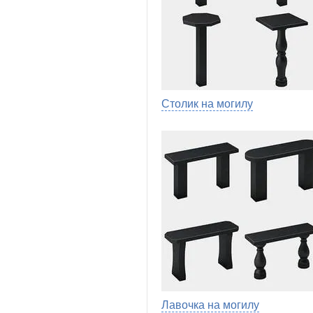
Столик на могилу
Лавочка на могилу