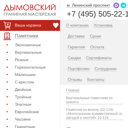
м. Ленинский проспект
+7 (495) 505-22-
Ваша корзина
О компании
Установка
Памятники
Доставка
Сроки
Экономичные
Гарантия
Оплата
Вертикальные
Скидки
Сертификаты
Резные
Горизонтальные
Портфолио
Сотрудники
Маленькие
Отзывы
Контакты
С крестом
Двойные
Главная
Тройные
Вертикальные памятники из
гранита
Элитные
Памятник на могилу (10-124)
Европейские
«Многогранник асимметричный со
звездой и лентой» 10-124
Часовни
Гранитные