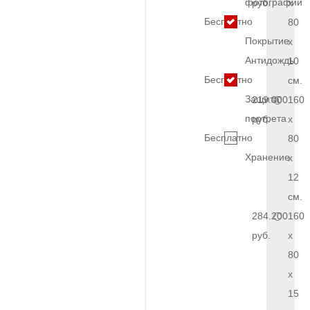
фотографии
руб.
x
Бесплатно
80
Покрытие
x
Антидождь
10
Бесплатно
см.
Защита
219.000
160
портрета
руб.
x
Бесплатно
80
Хранение
x
12
см.
284.200
160
руб.
x
80
x
15