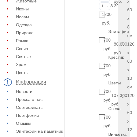
Животные
руб.
x
Фото на стекл
8.300 руб.
1
Иконы
60
1200
Ислам
x
руб.
Одежда
8
Эпитафия
Природа
см.
700
Рамка
86.000
120
Свеча
руб.
руб.
x
Святые
Крестик
60
Храм
700
x
Цветы
руб.
10
Информация
Цветы
см.
Новости
700
107.300
120
Пресса о нас
руб.
руб.
x
Сертификаты
Свеча
60
Портфолио
700
x
Отзывы
руб.
12
Эпитафии на памятник
Виньетка