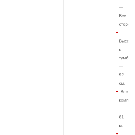
—
Все
сторон
Высота
с
тумбой
—
92
см.
Вес
комплек
—
81
кг.