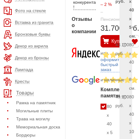
руб.
x
конкурента
– 2 %
!
40
Фото на стекле
–
x
Отзывы
Пенсионерам
Вставка из гранита
о
31.700 руб
5
компании
Бронзовые буквы
см.
Купить
43.100
80
Декор из акрила
или
руб.
x
Декор из бронзы
оформить
40
быстрый
Лампада
заказ
x
8
и наличные
Кресты
см.
Комплект
Товары
памятника
49.900
80
Рамка на памятник
руб.
x
80
Могильные плиты
40
x
Трава на могилу
x
40
Мемориальная доска
10
x 5
Бордюры