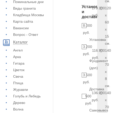
см.
Поминальные дни
Установка
179.300
120
Виды гранита
и
Кладбища Москвы
руб.
x
доставка
Карта сайта
60
8.000
Вакансии
x
руб.
Вопрос - Ответ
15
Установка
Каталог
см.
3.200
Ангел
116.900
140
руб.
Арка
руб.
x
Фундамент
Гитара
70
(доп)
Цветок
x
3.500
Свеча
8
руб.
Птица
см.
Доставка
Журавли
136.000
140
Голубь и Лебедь
500
руб.
x
Дерево
руб.
70
Волна
Самовывоз