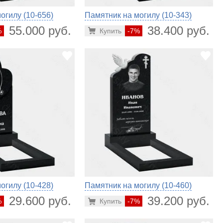
огилу (10-656)
Памятник на могилу (10-343)
55.000 руб.
38.400 руб.
%
Купить
-7%
огилу (10-428)
Памятник на могилу (10-460)
29.600 руб.
39.200 руб.
%
Купить
-7%