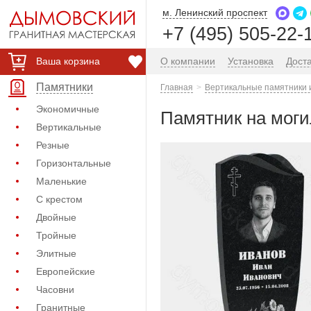
м. Ленинский проспект
+7 (495) 505-22-
Ваша корзина
О компании
Установка
Дост
Памятники
Главная
Вертикальные памятники 
Экономичные
Памятник на моги
Вертикальные
Резные
Горизонтальные
Маленькие
С крестом
Двойные
Тройные
Элитные
Европейские
Часовни
Гранитные