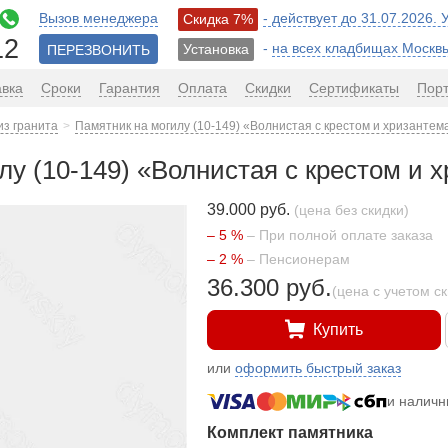
Вызов менеджера
- действует до 31.07.2026.
Скидка 7%
12
-
на всех кладбищах Москв
Установка
ПЕРЕЗВОНИТЬ
авка
Сроки
Гарантия
Оплата
Скидки
Сертификаты
Пор
из гранита
Памятник на могилу (10-149) «Волнистая с крестом и хризантем
лу (10-149) «Волнистая с крестом и 
39.000 руб.
(цена без скидки)
– 5 %
– При полной оплате заказа
– 2 %
– Пенсионерам
36.300 руб.
(цена с учетом с
Купить
или
оформить быстрый заказ
и налич
Комплект памятника