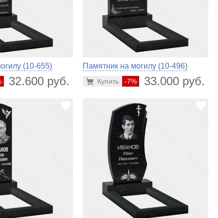
огилу (10-655)
Памятник на могилу (10-496)
32.600 руб.
33.000 руб.
%
Купить
-7%