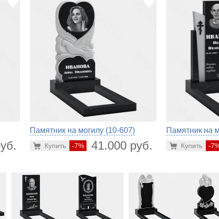
Памятник на могилу (10-607)
Памятник на м
уб.
41.000 руб.
Купить
-7%
Купить
-7