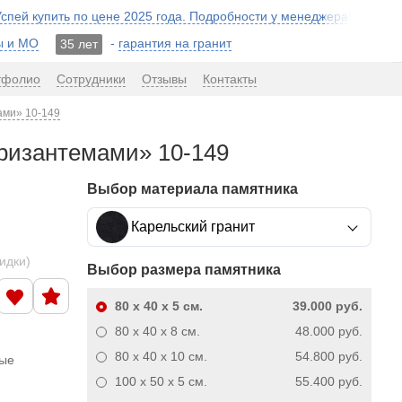
 Успей купить по цене 2025 года. Подробности у менеджера!
ы и МО
-
гарантия на гранит
35 лет
тфолио
Сотрудники
Отзывы
Контакты
ами» 10-149
хризантемами» 10-149
Выбор материала памятника
Карельский гранит
кидки)
Выбор размера памятника
80 x 40 x 5
см.
39.000 руб.
80 x 40 x 8
см.
48.000 руб.
80 x 40 x 10
см.
54.800 руб.
ные
100 x 50 x 5
см.
55.400 руб.