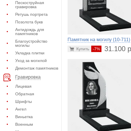
Пескоструйная
гравировка
Ретушь портрета
Позолота букв
Антидождь для
памятников
Памятник на могилу (10-711)
Благоустройство
могилы
31.100 р
Купить
-7%
Укладка плитки
Уход за могилой
Демонтаж памятников
Гравировка
Лицевая
Обратная
Шрифты
Ангел
Виньетка
Военным