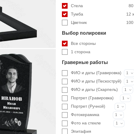
Стела
80
Тумба
12 x
Цветник
100 
Выбор полировки
Все стороны
1 сторона
Граверные работы
ФИО и даты (Гравировка)
1
ФИО и даты (Пескоструй)
1
ФИО и даты (Скарпель)
1
Портрет (Гравировка)
1
Портрет (Ручной)
1
Фотокерамика
1
Фото на стекле
1
Эпитафия