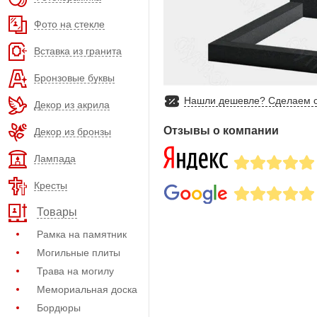
Фото на стекле
Вставка из гранита
Бронзовые буквы
Нашли дешевле? Сделаем с
Декор из акрила
Отзывы о компании
Декор из бронзы
Лампада
Кресты
Товары
Рамка на памятник
Могильные плиты
Трава на могилу
Мемориальная доска
Бордюры