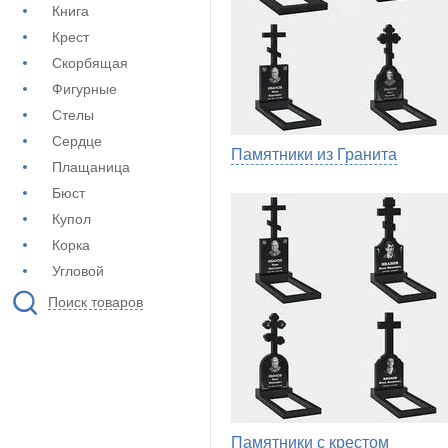
Книга
Крест
Скорбящая
Фигурные
Стелы
Сердце
Памятники из Гранита
Плащаница
Бюст
Купол
Корка
Угловой
Поиск товаров
Памятники с крестом