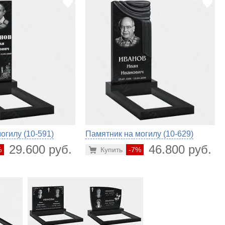
огилу (10-591)
Памятник на могилу (10-629)
29.600 руб.
46.800 руб.
%
Купить
-7%