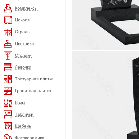
Комплексы
Цоколя
Ограды
Цветники
Столики
Лавочки
Тротуарная плитка
Гранитная плитка
Вазы
Таблички
Щебень
Фотокерамика