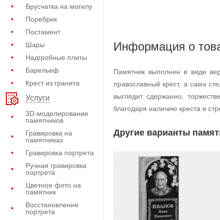
Брусчатка на могилу
Поребрик
Постамент
Информация о тов
Шары
Надгробные плиты
Барельеф
Памятник выполнен в виде вер
Крест из гранита
православный крест, а сама с
выглядит сдержанно, торжеств
Услуги
благодаря наличию креста и стр
3D-моделирование
памятников
Другие варианты памят
Гравировка на
памятниках
Гравировка портрета
Ручная гравировка
портрета
Цветное фото на
памятник
Восстановление
портрета