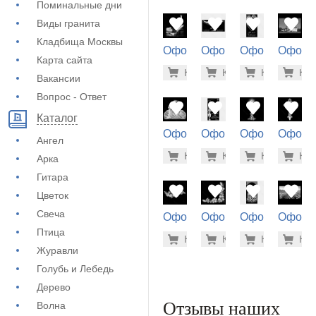
Поминальные дни
Виды гранита
Кладбища Москвы
Оформление
Оформление
Оформление
Оформ
Карта сайта
на памятник
на памятник
на памятник
на пам
500 руб
5.6
Купить
Купить
-7%
Купить
-7%
Куп
-7
(71-166)
(73-192)
(72-610)
(71-752
Вакансии
Вопрос - Ответ
Каталог
Оформление
Оформление
Оформление
Оформ
Ангел
на памятник
на памятник
на памятник
на пам
1.900 ру
5.6
Купить
Купить
-7%
Купить
-7%
Куп
-7
Арка
(71-582)
(72-600)
(71-122)
(71-386
Гитара
Цветок
Свеча
Оформление
Оформление
Оформление
Оформ
на памятник
на памятник
на памятник
на пам
Птица
500 руб
500
Купить
Купить
-7%
Купить
-7%
Куп
-7
(71-412)
(71-648)
(72-264)
(71-228
Журавли
Голубь и Лебедь
Дерево
Отзывы наших
Волна