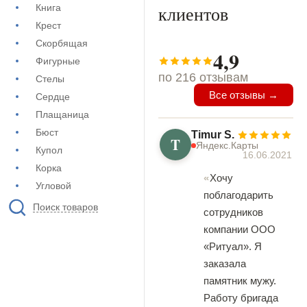
Книга
клиентов
Крест
Скорбящая
4,9
Фигурные
по 216 отзывам
Стелы
Все отзывы →
Сердце
Плащаница
Бюст
Timur S.
T
Яндекс.Карты
Купол
16.06.2021
Корка
Хочу
Угловой
поблагодарить
Поиск товаров
сотрудников
компании ООО
«Ритуал». Я
заказала
памятник мужу.
Работу бригада