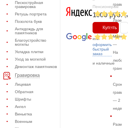
Пескоструйная
гравиро
гравировка
Пенсионерам
—
1900 руб.
Ретушь портрета
(
Лазерн
Позолота букв
Купить
Антидождь для
памятников
Матери
или
Благоустройство
могилы
—
оформить
быстрый
Укладка плитки
На
заказ
Уход за могилой
любом
и наличные
Демонтаж памятников
граните
Гравировка
Лицевая
Срок
Обратная
гравиро
Шрифты
— 2
Ангел
недели
Виньетка
Военным
Размер