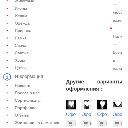
Животные
—
Иконы
любой
Ислам
возмож
Одежда
Природа
Наличи
Рамка
—
Свеча
Всегда
Святые
Храм
в
Цветы
наличи
Информация
Другие варианты
Новости
оформления :
Пресса о нас
Сертификаты
Портфолио
Оформление
Оформление
Оформление
Оформ
Отзывы
на памятник
на памятник
на памятник
на пам
1.900 ру
5.6
Эпитафии на памятник
Купить
Купить
-7%
Купить
-7%
Куп
-7
(71-708)
(72-652)
(71-398)
(73-178