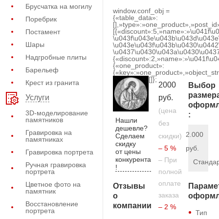
Брусчатка на могилу
window.conf_obj =
{«table_data»:
Поребрик
[],»type»:»one_product»,»post_id
[{«discount»:5,»name»:»\u041f\u
Постамент
\u043f\u043e\u043b\u043d\u043e
Шары
\u043e\u043f\u043b\u0430\u0442
\u0437\u0430\u043a\u0430\u0437
Надгробные плиты
{«discount»:2,»name»:»\u041f\u
{«one_product»:
Барельеф
{«key»:»one_product»,»object_str
[]};
Крест из гранита
2000
Выбор
размер
руб.
Услуги
оформл
(цена
3D-моделирование
:
памятников
Нашли
без
дешевле?
Гравировка на
2.000
Сделаем
скидки)
памятниках
скидку
– 5 %
руб.
от цены
Гравировка портрета
конкурента
– При
Станда
Ручная гравировка
!
портрета
полной
оплате
Цветное фото на
Отзывы
Параме
памятник
заказа
о
оформл
Восстановление
компании
– 2 %
портрета
Тип
–