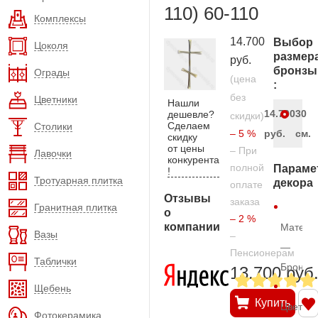
110) 60-110
Комплексы
14.700
Выбор
Цоколя
размер
руб.
бронзы
Ограды
(цена
:
без
Цветники
Нашли
14.700
30
дешевле?
скидки)
Сделаем
Столики
– 5 %
руб.
см.
скидку
от цены
– При
Лавочки
конкурента
полной
Параме
!
Тротуарная плитка
декора
оплате
Отзывы
заказа
Гранитная плитка
о
– 2 %
компании
Матери
Вазы
–
—
Пенсионерам
Таблички
Бронза
13.700 руб
Щебень
Купить
Цвет
Фотокерамика