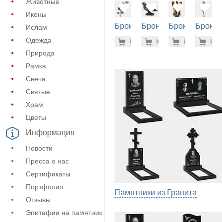
Животные
Иконы
Бронза
Бронза
Бронза
Бронза
Ислам
на
на
на
на
40.800 р
14.
Одежда
Купить
Купить
-7%
Купить
-7%
Куп
-7
памятник
памятник
памятник
памятн
Природа
(60-242)
(60-446)
(60-444)
(60-126
Рамка
Свеча
Святые
Храм
Цветы
Информация
Новости
Пресса о нас
Сертификаты
Портфолио
Памятники из Гранита
Отзывы
Эпитафии на памятник