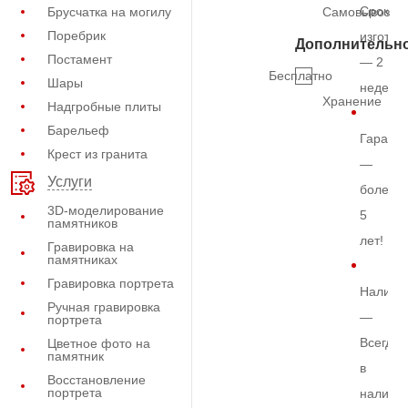
Срок
Брусчатка на могилу
Самовывоз
Поребрик
изготов
Дополнительн
Постамент
— 2
Бесплатно
Шары
недели
Хранение
Надгробные плиты
Барельеф
Гарант
Крест из гранита
—
Услуги
более
3D-моделирование
5
памятников
лет!
Гравировка на
памятниках
Гравировка портрета
Наличи
Ручная гравировка
—
портрета
Всегда
Цветное фото на
памятник
в
Восстановление
портрета
наличи