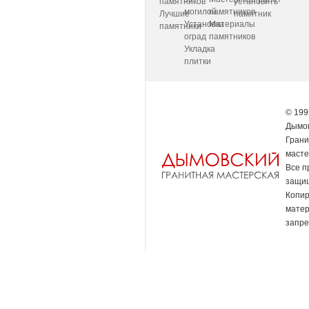
памятников
установить
могилой
памятников
Лучшие
памятник
Установка
Материалы
памятники
оград
памятников
Укладка
плитки
© 199
Дымов
Грани
масте
Все п
защи
Копи
мате
запре