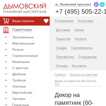
м. Ленинский проспект
+7 (495) 505-22-
Ваша корзина
О компании
Установка
Памятники
Доставка
Сроки
Экономичные
Гарантия
Оплата
Вертикальные
Скидки
Сертификаты
Резные
Горизонтальные
Портфолио
Сотрудники
Маленькие
Отзывы
Контакты
С крестом
Двойные
Главная
Бронза на памятник
Тройные
Декор на памятник (60-110) 60-
110
Элитные
Европейские
Декор на
Часовни
памятник (60-
Гранитные