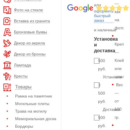
—
или
Фото на стекле
оформить
как
быстрый
на
заказ
Вставка из гранита
фото
и наличные
Бронзовые буквы
Установка
Декор из акрила
Крепле
и
доставка
—
Декор из бронзы
Клей
500
Лампада
или
руб.
Кресты
шпильк
Установка
Вес
3
Товары
—
500
Рамка на памятник
от
руб.
Могильные плиты
100
Доставка
Трава на могилу
гр.
500
Мемориальная доска
руб.
Бордюры