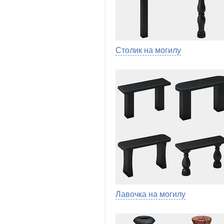
Столик на могилу
Лавочка на могилу