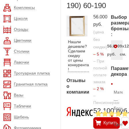
190) 60-190
Комплексы
56.000
Выбор
Цоколя
размер
руб.
бронзы
Ограды
(цена
:
без
Цветники
Нашли
56.000
9х12
дешевле?
скидки)
Сделаем
Столики
– 5 %
руб.
см.
скидку
от цены
– При
Лавочки
конкурента
полной
Параме
!
Тротуарная плитка
декора
оплате
Отзывы
заказа
Гранитная плитка
о
– 2 %
компании
Матери
Вазы
–
—
Пенсионерам
Таблички
Бронза
52.100 руб
Щебень
Купить
Цвет
Фотокерамика