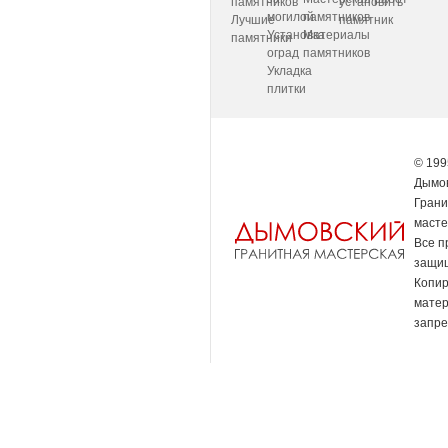
памятников
установить
могилой
памятников
Лучшие
памятник
Установка
Материалы
памятники
оград
памятников
Укладка
плитки
© 199
Дымов
Грани
масте
Все п
защи
Копи
мате
запре