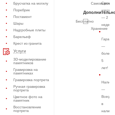
Срок
Брусчатка на могилу
Самовывоз
Поребрик
изготов
Дополнительн
Постамент
— 2
Бесплатно
Шары
недели
Хранение
Надгробные плиты
Барельеф
Гарант
Крест из гранита
—
Услуги
более
3D-моделирование
5
памятников
лет!
Гравировка на
памятниках
Гравировка портрета
Наличи
Ручная гравировка
—
портрета
Всегда
Цветное фото на
памятник
в
Восстановление
портрета
наличи