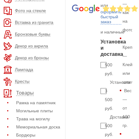
—
или
Фото на стекле
оформить
как
быстрый
на
заказ
Вставка из гранита
фото
и наличные
Бронзовые буквы
Установка
Декор из акрила
Крепле
и
доставка
—
Декор из бронзы
Клей
500
Лампада
или
руб.
Кресты
шпильк
Установка
Вес
3
Товары
—
500
Рамка на памятник
от
руб.
Могильные плиты
100
Доставка
Трава на могилу
гр.
500
Мемориальная доска
руб.
Бордюры