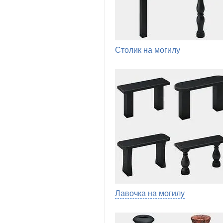
Столик на могилу
Лавочка на могилу