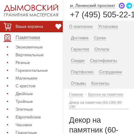
м. Ленинский проспект
+7 (495) 505-22-
Ваша корзина
О компании
Установка
Памятники
Доставка
Сроки
Экономичные
Гарантия
Оплата
Вертикальные
Скидки
Сертификаты
Резные
Горизонтальные
Портфолио
Сотрудники
Маленькие
Отзывы
Контакты
С крестом
Двойные
Главная
Бронза на памятник
Тройные
Декор на памятник (60-190) 60-
190
Элитные
Европейские
Декор на
Часовни
памятник (60-
Гранитные