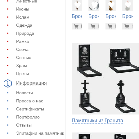
Животные
Иконы
Бронза
Бронза
Бронза
Бронза
Ислам
на
на
на
на
9.000 ру
33.
Одежда
Купить
Купить
-7%
Купить
-7%
Куп
-7
памятник
памятник
памятник
памятн
Природа
(60-144)
(60-210)
(60-216)
(60-340
Рамка
Свеча
Святые
Храм
Цветы
Информация
Новости
Пресса о нас
Сертификаты
Портфолио
Памятники из Гранита
Отзывы
Эпитафии на памятник