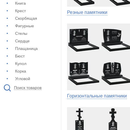
Книга
Крест
Резные памятники
Скорбящая
Фигурные
Стелы
Сердце
Плащаница
Бюст
Купол
Корка
Угловой
Поиск товаров
Горизонтальные памятники