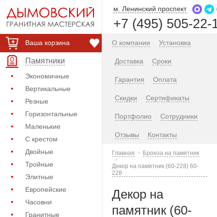
м. Ленинский проспект
+7 (495) 505-22-
Ваша корзина
О компании
Установка
Памятники
Доставка
Сроки
Экономичные
Гарантия
Оплата
Вертикальные
Скидки
Сертификаты
Резные
Горизонтальные
Портфолио
Сотрудники
Маленькие
Отзывы
Контакты
С крестом
Двойные
Главная
Бронза на памятник
Тройные
Декор на памятник (60-228) 60-
228
Элитные
Европейские
Декор на
Часовни
памятник (60-
Гранитные