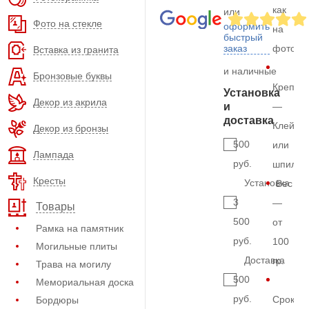
как
или
Фото на стекле
оформить
на
быстрый
заказ
фото
Вставка из гранита
и наличные
Бронзовые буквы
Крепле
Установка
Декор из акрила
и
—
доставка
Клей
Декор из бронзы
500
или
Лампада
руб.
шпильк
Кресты
Установка
Вес
3
—
Товары
500
от
Рамка на памятник
руб.
100
Могильные плиты
Доставка
гр.
Трава на могилу
500
Мемориальная доска
руб.
Срок
Бордюры