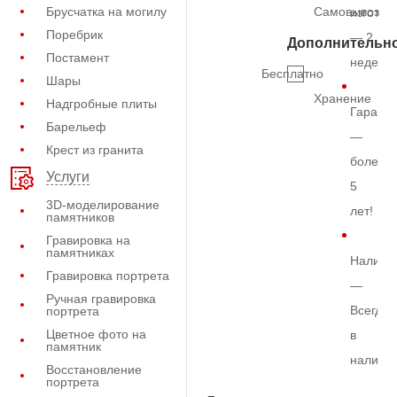
Брусчатка на могилу
Самовывоз
изготов
Поребрик
— 2
Дополнительн
Постамент
недели
Бесплатно
Шары
Хранение
Надгробные плиты
Гарант
Барельеф
—
Крест из гранита
более
Услуги
5
3D-моделирование
лет!
памятников
Гравировка на
памятниках
Наличи
Гравировка портрета
—
Ручная гравировка
Всегда
портрета
Цветное фото на
в
памятник
наличи
Восстановление
портрета