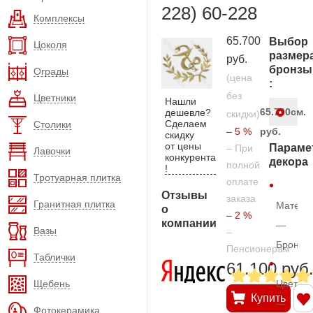
228) 60-228
Комплексы
65.700
Выбор
Цоколя
размер
руб.
бронзы
Ограды
(цена
:
без
Цветники
Нашли
65.700
см.
дешевле?
скидки)
Сделаем
Столики
– 5 %
руб.
скидку
от цены
Параме
– При
Лавочки
конкурента
декора
полной
!
Тротуарная плитка
оплате
Отзывы
заказа
Гранитная плитка
Матери
о
– 2 %
компании
—
Вазы
–
Бронза
Пенсионерам
Таблички
61.100 руб
Щебень
Цвет
Купить
—
Фотокерамика