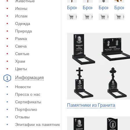
Животные
Бронза
Бронза
Бронза
Бронза
Иконы
на
на
на
на
85.800 р
25.
Ислам
Купить
Купить
-7%
Купить
-7%
Куп
-7
памятник
памятник
памятник
памятн
Одежда
(60-300)
(60-566)
(60-504)
(60-260
Природа
Рамка
Свеча
Святые
Храм
Цветы
Информация
Новости
Пресса о нас
Сертификаты
Памятники из Гранита
Портфолио
Отзывы
Эпитафии на памятник