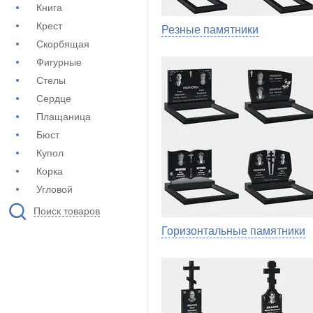
Книга
Крест
Резные памятники
Скорбящая
Фигурные
Стелы
Сердце
Плащаница
Бюст
Купол
Корка
Угловой
Поиск товаров
Горизонтальные памятники