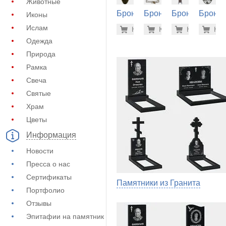
Животные
Бронза
Бронза
Бронза
Бронза
Иконы
на
на
на
на
101.100
22.
Ислам
Купить
Купить
-7%
Купить
-7%
Куп
-7
памятник
памятник
памятник
памятн
Одежда
(60-368)
(60-422)
(60-468)
(60-420
Природа
Рамка
Свеча
Святые
Храм
Цветы
Информация
Новости
Пресса о нас
Сертификаты
Памятники из Гранита
Портфолио
Отзывы
Эпитафии на памятник