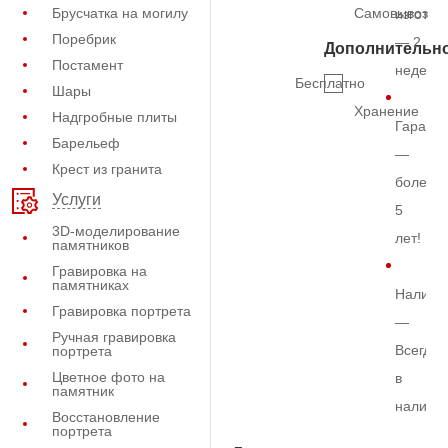
Брусчатка на могилу
Самовывоз
изготов
Поребрик
— 2
Дополнительн
Постамент
недели
Бесплатно
Шары
Хранение
Надгробные плиты
Гарант
Барельеф
—
Крест из гранита
более
Услуги
5
3D-моделирование
лет!
памятников
Гравировка на
памятниках
Наличи
Гравировка портрета
—
Ручная гравировка
Всегда
портрета
Цветное фото на
в
памятник
наличи
Восстановление
портрета