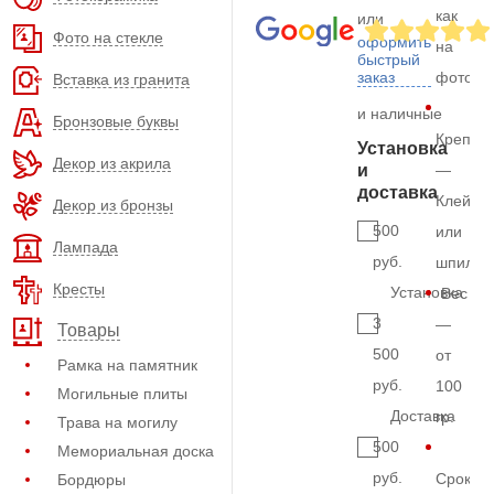
как
или
Фото на стекле
оформить
на
быстрый
заказ
фото
Вставка из гранита
и наличные
Бронзовые буквы
Крепле
Установка
Декор из акрила
и
—
доставка
Клей
Декор из бронзы
500
или
Лампада
руб.
шпильк
Кресты
Установка
Вес
3
—
Товары
500
от
Рамка на памятник
руб.
100
Могильные плиты
Доставка
гр.
Трава на могилу
500
Мемориальная доска
руб.
Срок
Бордюры