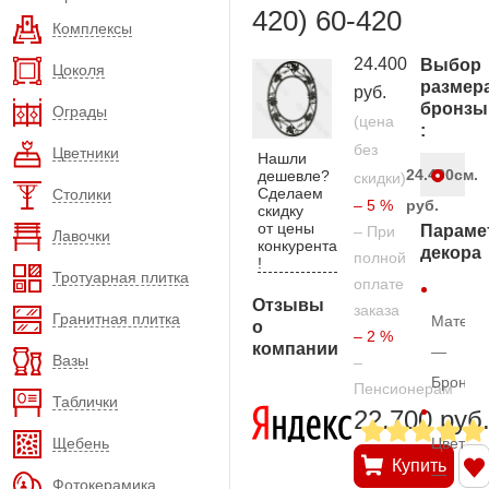
420) 60-420
Комплексы
24.400
Выбор
Цоколя
размер
руб.
бронзы
Ограды
(цена
:
без
Цветники
Нашли
24.400
см.
дешевле?
скидки)
Сделаем
Столики
– 5 %
руб.
скидку
от цены
Параме
– При
Лавочки
конкурента
декора
полной
!
Тротуарная плитка
оплате
Отзывы
заказа
Гранитная плитка
Матери
о
– 2 %
компании
—
Вазы
–
Бронза
Пенсионерам
Таблички
22.700 руб
Щебень
Цвет
Купить
—
Фотокерамика