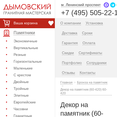
м. Ленинский проспект
+7 (495) 505-22-
Ваша корзина
О компании
Установка
Памятники
Доставка
Сроки
Экономичные
Гарантия
Оплата
Вертикальные
Скидки
Сертификаты
Резные
Горизонтальные
Портфолио
Сотрудники
Маленькие
Отзывы
Контакты
С крестом
Двойные
Главная
Бронза на памятник
Тройные
Декор на памятник (60-420) 60-
420
Элитные
Европейские
Декор на
Часовни
памятник (60-
Гранитные