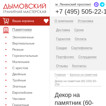
м. Ленинский проспект
+7 (495) 505-22-
Ваша корзина
О компании
Установка
Памятники
Доставка
Сроки
Экономичные
Гарантия
Оплата
Вертикальные
Скидки
Сертификаты
Резные
Горизонтальные
Портфолио
Сотрудники
Маленькие
Отзывы
Контакты
С крестом
Двойные
Главная
Бронза на памятник
Тройные
Декор на памятник (60-256) 60-
256
Элитные
Европейские
Декор на
Часовни
памятник (60-
Гранитные