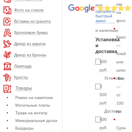
как
или
Фото на стекле
оформить
на
быстрый
заказ
фото
Вставка из гранита
и наличные
Бронзовые буквы
Крепле
Установка
Декор из акрила
и
—
доставка
Клей
Декор из бронзы
500
или
Лампада
руб.
шпильк
Кресты
Установка
Вес
3
—
Товары
500
от
Рамка на памятник
руб.
100
Могильные плиты
Доставка
гр.
Трава на могилу
500
Мемориальная доска
руб.
Срок
Бордюры