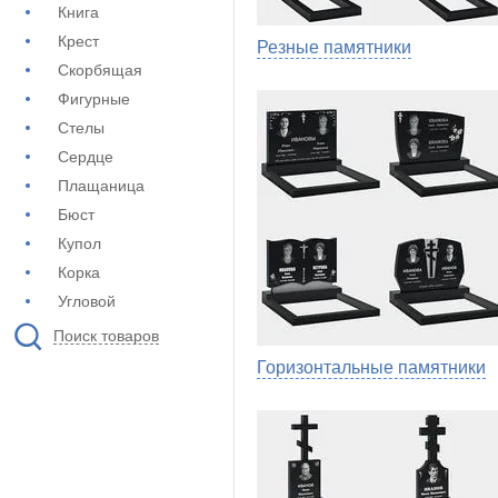
Книга
Крест
Резные памятники
Скорбящая
Фигурные
Стелы
Сердце
Плащаница
Бюст
Купол
Корка
Угловой
Поиск товаров
Горизонтальные памятники