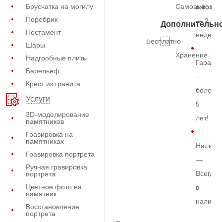
Брусчатка на могилу
Самовывоз
изготов
Поребрик
— 2
Дополнительн
Постамент
недели
Бесплатно
Шары
Хранение
Надгробные плиты
Гарант
Барельеф
—
Крест из гранита
более
Услуги
5
3D-моделирование
лет!
памятников
Гравировка на
памятниках
Наличи
Гравировка портрета
—
Ручная гравировка
Всегда
портрета
Цветное фото на
в
памятник
наличи
Восстановление
портрета