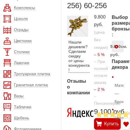
256) 60-256
Комплексы
9.800
Выбор
Цоколя
размер
руб.
бронзы
Ограды
(цена
:
без
Цветники
Нашли
9.800
см.
дешевле?
скидки)
Сделаем
Столики
– 5 %
руб.
скидку
от цены
Параме
– При
Лавочки
конкурента
декора
полной
!
Тротуарная плитка
оплате
Отзывы
заказа
Гранитная плитка
Матери
о
– 2 %
компании
—
Вазы
–
Бронза
Пенсионерам
Таблички
9.100 руб.
(
Щебень
Цвет
Купить
—
Фотокерамика