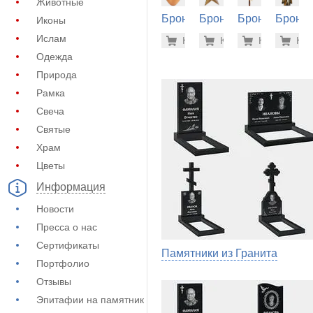
Животные
Бронза
Бронза
Бронза
Бронза
Иконы
на
на
на
на
126.400
43.
Ислам
Купить
Купить
-7%
Купить
-7%
Куп
-7
памятник
памятник
памятник
памятн
Одежда
(60-390)
(60-206)
(60-566)
(60-444
Природа
Рамка
Свеча
Святые
Храм
Цветы
Информация
Новости
Пресса о нас
Сертификаты
Памятники из Гранита
Портфолио
Отзывы
Эпитафии на памятник