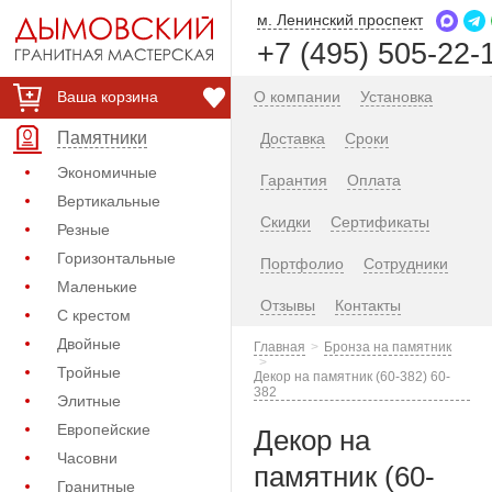
м. Ленинский проспект
+7 (495) 505-22-
Ваша корзина
О компании
Установка
Памятники
Доставка
Сроки
Экономичные
Гарантия
Оплата
Вертикальные
Скидки
Сертификаты
Резные
Горизонтальные
Портфолио
Сотрудники
Маленькие
Отзывы
Контакты
С крестом
Двойные
Главная
Бронза на памятник
Тройные
Декор на памятник (60-382) 60-
382
Элитные
Европейские
Декор на
Часовни
памятник (60-
Гранитные