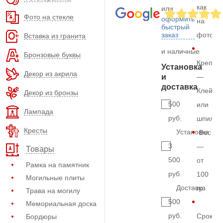
как
или
Фото на стекле
оформить
на
быстрый
заказ
фото
Вставка из гранита
и наличные
Бронзовые буквы
Крепле
Установка
Декор из акрила
и
—
доставка
Клей
Декор из бронзы
500
или
Лампада
руб.
шпильк
Кресты
Установка
Вес
3
—
Товары
500
от
Рамка на памятник
руб.
100
Могильные плиты
Доставка
гр.
Трава на могилу
500
Мемориальная доска
руб.
Срок
Бордюры