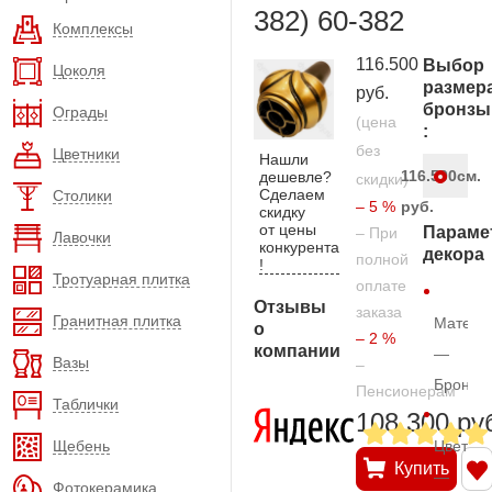
382) 60-382
Комплексы
116.500
Выбор
Цоколя
размер
руб.
бронзы
Ограды
(цена
:
без
Цветники
Нашли
116.500
см.
дешевле?
скидки)
Сделаем
Столики
– 5 %
руб.
скидку
от цены
Параме
– При
Лавочки
конкурента
декора
полной
!
Тротуарная плитка
оплате
Отзывы
заказа
Гранитная плитка
Матери
о
– 2 %
компании
—
Вазы
–
Бронза
Пенсионерам
Таблички
108.300 ру
Щебень
Цвет
Купить
—
Фотокерамика