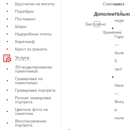
Брусчатка на могилу
Самовывоз
изготов
Поребрик
— 2
Дополнительн
Постамент
недели
Бесплатно
Шары
Хранение
Надгробные плиты
Гарант
Барельеф
—
Крест из гранита
более
Услуги
5
3D-моделирование
лет!
памятников
Гравировка на
памятниках
Наличи
Гравировка портрета
—
Ручная гравировка
Всегда
портрета
Цветное фото на
в
памятник
наличи
Восстановление
портрета