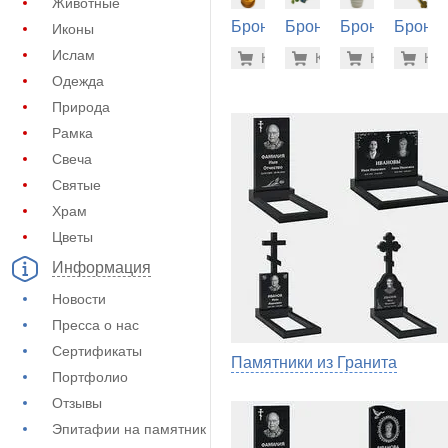
Животные
Бронза
Бронза
Бронза
Бронза
Иконы
на
на
на
на
59.700 р
87.
Ислам
Купить
Купить
-7%
Купить
-7%
Куп
-7
памятник
памятник
памятник
памятн
Одежда
(60-344)
(60-262)
(60-384)
(60-590
Природа
Рамка
Свеча
Святые
Храм
Цветы
Информация
Новости
Пресса о нас
Сертификаты
Памятники из Гранита
Портфолио
Отзывы
Эпитафии на памятник