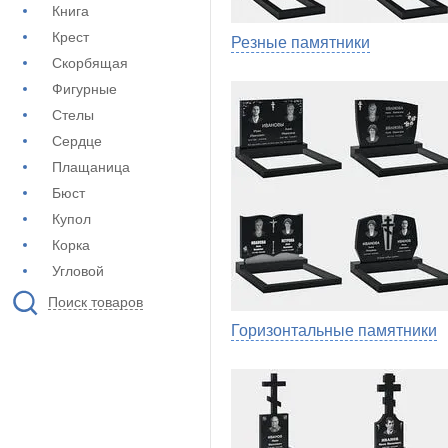
Книга
Крест
Резные памятники
Скорбящая
Фигурные
Стелы
Сердце
Плащаница
Бюст
Купол
Корка
Угловой
Поиск товаров
Горизонтальные памятники