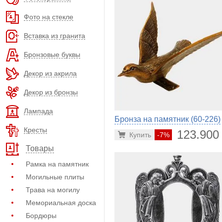
Фото на стекле
Вставка из гранита
Бронзовые буквы
Декор из акрила
Декор из бронзы
Лампада
Бронза на памятник (60-226)
Кресты
123.900
Купить
-7%
Товары
Рамка на памятник
Могильные плиты
Трава на могилу
Мемориальная доска
Бордюры