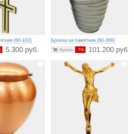
ятник (60-102)
Бронза на памятник (60-366)
5.300 руб.
101.200 руб.
%
Купить
-7%