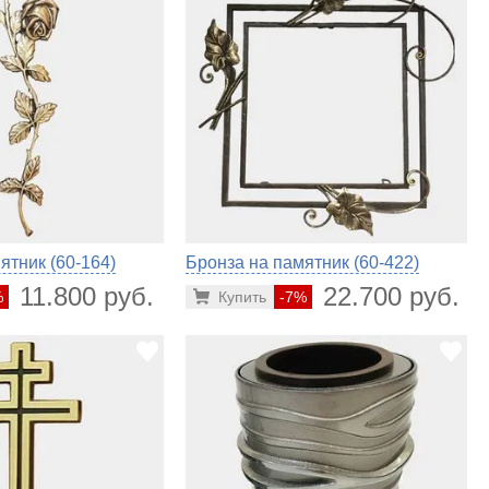
ятник (60-164)
Бронза на памятник (60-422)
11.800 руб.
22.700 руб.
%
Купить
-7%