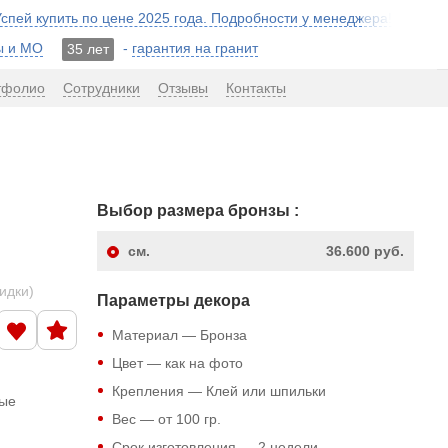
 Успей купить по цене 2025 года. Подробности у менеджера!
ы и МО
-
гарантия на гранит
35 лет
тфолио
Сотрудники
Отзывы
Контакты
Выбор размера бронзы :
см.
36.600 руб.
кидки)
Параметры декора
Материал — Бронза
Цвет — как на фото
Крепления — Клей или шпильки
ные
Вес — от 100 гр.
Срок изготовления — 2 недели