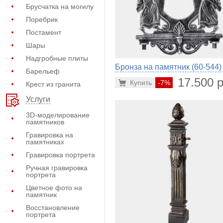
Брусчатка на могилу
Поребрик
Постамент
Шары
Надгробные плиты
Бронза на памятник (60-544)
Барельеф
17.500 р
Купить
-7%
Крест из гранита
Услуги
3D-моделирование
памятников
Гравировка на
памятниках
Гравировка портрета
Ручная гравировка
портрета
Цветное фото на
памятник
Восстановление
портрета