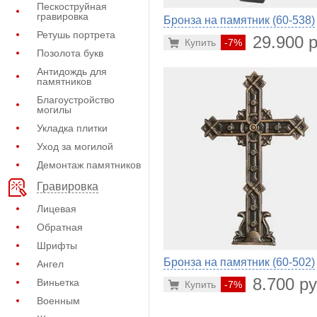
Пескоструйная
гравировка
Бронза на памятник (60-538)
Ретушь портрета
29.900 р
Купить
-7%
Позолота букв
Антидождь для
памятников
Благоустройство
могилы
Укладка плитки
Уход за могилой
Демонтаж памятников
Гравировка
Лицевая
Обратная
Шрифты
Бронза на памятник (60-502)
Ангел
8.700 ру
Виньетка
Купить
-7%
Военным