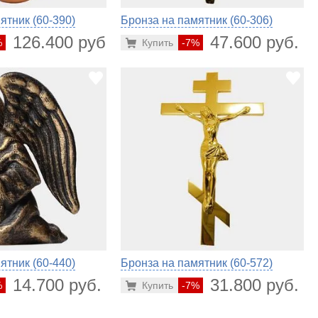
ятник (60-390)
Бронза на памятник (60-306)
126.400 руб.
47.600 руб.
%
Купить
-7%
ятник (60-440)
Бронза на памятник (60-572)
14.700 руб.
31.800 руб.
%
Купить
-7%