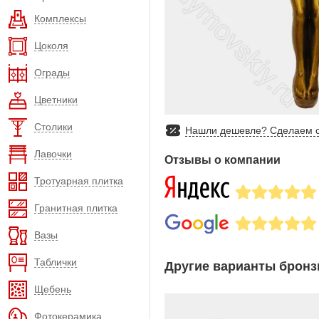
Комплексы
Цоколя
Ограды
Цветники
Столики
Нашли дешевле? Сделаем с
Лавочки
Отзывы о компании
Тротуарная плитка
Гранитная плитка
Вазы
Таблички
Другие варианты бронз
Щебень
Фотокерамика