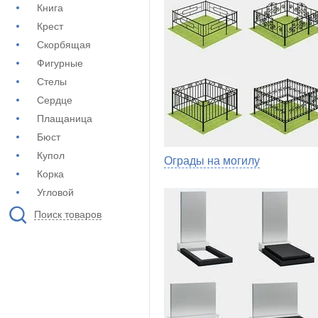
Книга
Крест
Скорбящая
Фигурные
Стелы
Сердце
Плащаница
Бюст
Купол
Ограды на могилу
Корка
Угловой
Поиск товаров