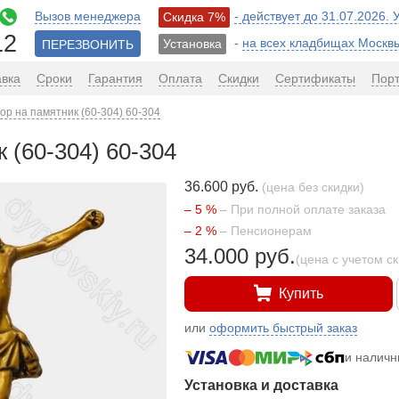
Вызов менеджера
- действует до 31.07.2026.
Скидка 7%
12
-
на всех кладбищах Москв
Установка
ПЕРЕЗВОНИТЬ
авка
Сроки
Гарантия
Оплата
Скидки
Сертификаты
Пор
ор на памятник (60-304) 60-304
 (60-304) 60-304
36.600 руб.
(цена без скидки)
– 5 %
– При полной оплате заказа
– 2 %
– Пенсионерам
34.000 руб.
(цена с учетом с
Купить
или
оформить быстрый заказ
и налич
Установка и доставка