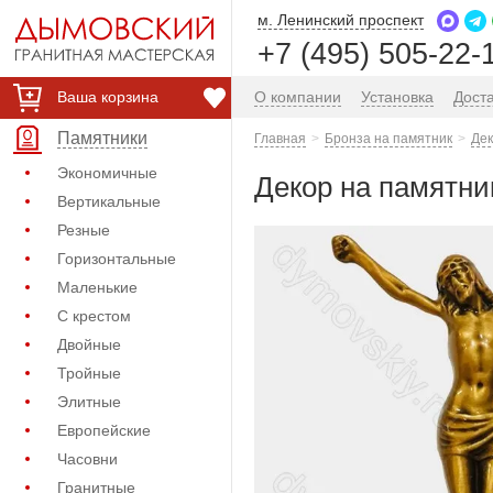
м. Ленинский проспект
+7 (495) 505-22-
Ваша корзина
О компании
Установка
Дост
Памятники
Главная
Бронза на памятник
Дек
Экономичные
Декор на памятник
Вертикальные
Резные
Горизонтальные
Маленькие
С крестом
Двойные
Тройные
Элитные
Европейские
Часовни
Гранитные