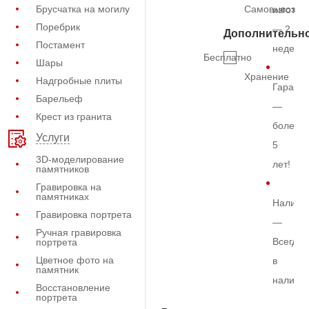
Брусчатка на могилу
Самовывоз
изготов
Поребрик
— 2
Дополнительн
Постамент
недели
Бесплатно
Шары
Хранение
Надгробные плиты
Гарант
Барельеф
—
Крест из гранита
более
Услуги
5
3D-моделирование
лет!
памятников
Гравировка на
памятниках
Наличи
Гравировка портрета
—
Ручная гравировка
Всегда
портрета
Цветное фото на
в
памятник
наличи
Восстановление
портрета