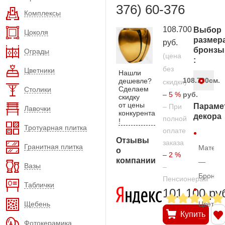
376) 60-376
Комплексы
108.700
Выбор
Цоколя
размер
руб.
бронзы
Ограды
(цена
:
без
Цветники
Нашли
108.700
см.
дешевле?
скидки)
Сделаем
Столики
– 5 %
руб.
скидку
от цены
Параме
– При
Лавочки
конкурента
декора
полной
!
Тротуарная плитка
оплате
Отзывы
заказа
Гранитная плитка
Матери
о
– 2 %
компании
—
Вазы
–
Бронза
Пенсионерам
Таблички
101.100 ру
Щебень
Цвет
Купить
—
Фотокерамика