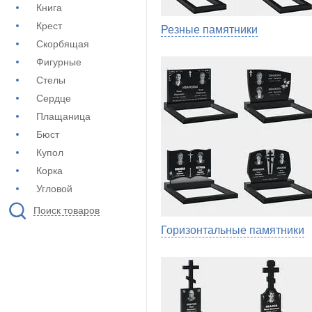
Книга
Крест
Резные памятники
Скорбящая
Фигурные
Стелы
Сердце
Плащаница
Бюст
Купол
Корка
Угловой
Поиск товаров
Горизонтальные памятники