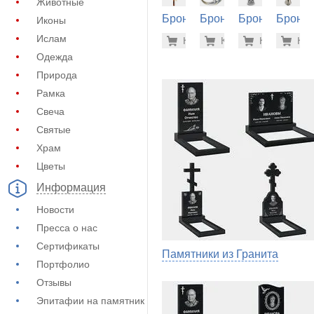
Животные
Бронза
Бронза
Бронза
Бронза
Иконы
на
на
на
на
25.100 р
49.
Ислам
Купить
Купить
-7%
Купить
-7%
Куп
-7
памятник
памятник
памятник
памятн
Одежда
(60-566)
(60-212)
(60-506)
(60-510
Природа
Рамка
Свеча
Святые
Храм
Цветы
Информация
Новости
Пресса о нас
Сертификаты
Памятники из Гранита
Портфолио
Отзывы
Эпитафии на памятник