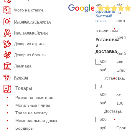
как
или
Фото на стекле
оформить
на
быстрый
заказ
фото
Вставка из гранита
и наличные
Бронзовые буквы
Крепле
Установка
Декор из акрила
и
—
доставка
Клей
Декор из бронзы
500
или
Лампада
руб.
шпильк
Кресты
Установка
Вес
3
—
Товары
500
от
Рамка на памятник
руб.
100
Могильные плиты
Доставка
гр.
Трава на могилу
500
Мемориальная доска
руб.
Срок
Бордюры