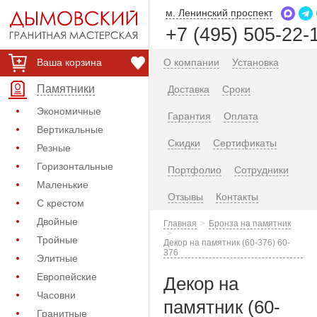
м. Ленинский проспект
+7 (495) 505-22-
Ваша корзина
О компании
Установка
Памятники
Доставка
Сроки
Экономичные
Гарантия
Оплата
Вертикальные
Скидки
Сертификаты
Резные
Горизонтальные
Портфолио
Сотрудники
Маленькие
Отзывы
Контакты
С крестом
Двойные
Главная
Бронза на памятник
Тройные
Декор на памятник (60-376) 60-
376
Элитные
Европейские
Декор на
Часовни
памятник (60-
Гранитные