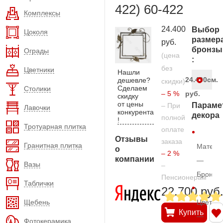
422) 60-422
Комплексы
24.400
Выбор
Цоколя
размер
руб.
бронзы
Ограды
(цена
:
без
Цветники
Нашли
24.400
см.
дешевле?
скидки)
Сделаем
Столики
– 5 %
руб.
скидку
от цены
Параме
– При
Лавочки
конкурента
декора
полной
!
Тротуарная плитка
оплате
Отзывы
заказа
Гранитная плитка
Матери
о
– 2 %
компании
—
Вазы
–
Бронза
Пенсионерам
Таблички
22.700 руб
Щебень
Цвет
Купить
—
Фотокерамика