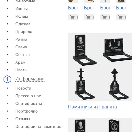
Животные
Бронза
Бронза
Бронза
Бронза
Иконы
на
на
на
на
13.700 р
49.
Ислам
Купить
Купить
-7%
Купить
-7%
Куп
-7
памятник
памятник
памятник
памятн
Одежда
(60-254)
(60-244)
(60-130)
(60-442
Природа
Рамка
Свеча
Святые
Храм
Цветы
Информация
Новости
Пресса о нас
Сертификаты
Памятники из Гранита
Портфолио
Отзывы
Эпитафии на памятник