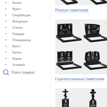
Книга
Крест
Резные памятники
Скорбящая
Фигурные
Стелы
Сердце
Плащаница
Бюст
Купол
Корка
Угловой
Поиск товаров
Горизонтальные памятники