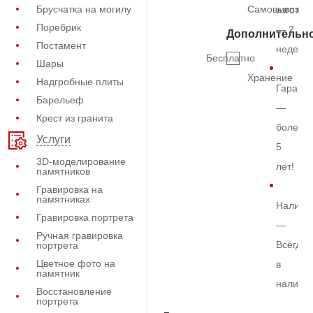
Брусчатка на могилу
Самовывоз
изготов
Поребрик
— 2
Дополнительн
Постамент
недели
Бесплатно
Шары
Хранение
Надгробные плиты
Гарант
Барельеф
—
Крест из гранита
более
Услуги
5
3D-моделирование
лет!
памятников
Гравировка на
памятниках
Наличи
Гравировка портрета
—
Ручная гравировка
Всегда
портрета
Цветное фото на
в
памятник
наличи
Восстановление
портрета