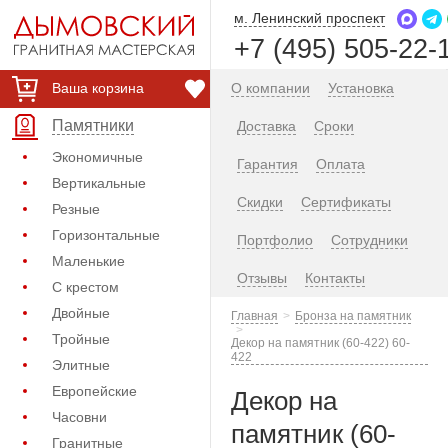
м. Ленинский проспект
+7 (495) 505-22-
Ваша корзина
О компании
Установка
Памятники
Доставка
Сроки
Экономичные
Гарантия
Оплата
Вертикальные
Скидки
Сертификаты
Резные
Горизонтальные
Портфолио
Сотрудники
Маленькие
Отзывы
Контакты
С крестом
Двойные
Главная
Бронза на памятник
Тройные
Декор на памятник (60-422) 60-
422
Элитные
Европейские
Декор на
Часовни
памятник (60-
Гранитные