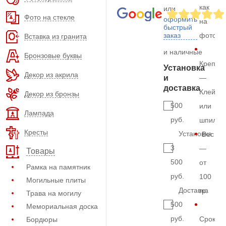
как
или
Фото на стекле
оформить
на
быстрый
заказ
фото
Вставка из гранита
и наличные
Бронзовые буквы
Крепле
Установка
Декор из акрила
и
—
доставка
Клей
Декор из бронзы
500
или
Лампада
руб.
шпильк
Кресты
Установка
Вес
3
—
Товары
500
от
Рамка на памятник
руб.
100
Могильные плиты
Доставка
гр.
Трава на могилу
500
Мемориальная доска
руб.
Срок
Бордюры