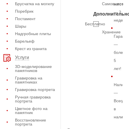
Брусчатка на могилу
Самовывоз
изготов
Поребрик
— 2
Дополнительн
Постамент
недели
Бесплатно
Шары
Хранение
Надгробные плиты
Гарант
Барельеф
—
Крест из гранита
более
Услуги
5
3D-моделирование
лет!
памятников
Гравировка на
памятниках
Наличи
Гравировка портрета
—
Ручная гравировка
Всегда
портрета
Цветное фото на
в
памятник
наличи
Восстановление
портрета