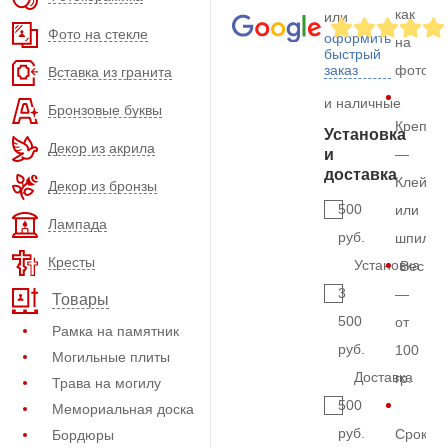
как
или
Фото на стекле
оформить
на
быстрый
заказ
фото
Вставка из гранита
и наличные
Бронзовые буквы
Крепле
Установка
Декор из акрила
и
—
доставка
Клей
Декор из бронзы
500
или
Лампада
руб.
шпильк
Кресты
Установка
Вес
3
—
Товары
500
от
Рамка на памятник
руб.
100
Могильные плиты
Доставка
гр.
Трава на могилу
500
Мемориальная доска
руб.
Срок
Бордюры