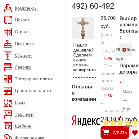
492) 60-492
Комплексы
26.700
Выбор
Цоколя
размер
руб.
бронзы
Ограды
(цена
:
без
Цветники
Нашли
26.700
см.
дешевле?
скидки)
Сделаем
Столики
– 5 %
руб.
скидку
от цены
Параме
– При
Лавочки
конкурента
декора
полной
!
Тротуарная плитка
оплате
Отзывы
заказа
Гранитная плитка
Матери
о
– 2 %
компании
—
Вазы
–
Бронза
Пенсионерам
Таблички
24.800 руб
Щебень
Цвет
Купить
—
Фотокерамика