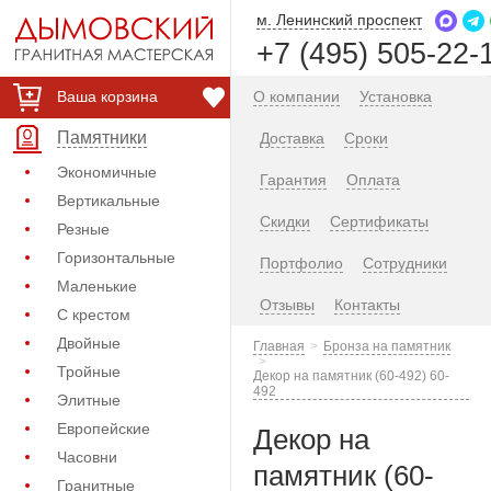
м. Ленинский проспект
+7 (495) 505-22-
Ваша корзина
О компании
Установка
Памятники
Доставка
Сроки
Экономичные
Гарантия
Оплата
Вертикальные
Скидки
Сертификаты
Резные
Горизонтальные
Портфолио
Сотрудники
Маленькие
Отзывы
Контакты
С крестом
Двойные
Главная
Бронза на памятник
Тройные
Декор на памятник (60-492) 60-
492
Элитные
Европейские
Декор на
Часовни
памятник (60-
Гранитные