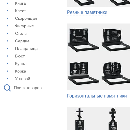
Книга
Крест
Резные памятники
Скорбящая
Фигурные
Стелы
Сердце
Плащаница
Бюст
Купол
Корка
Угловой
Поиск товаров
Горизонтальные памятники