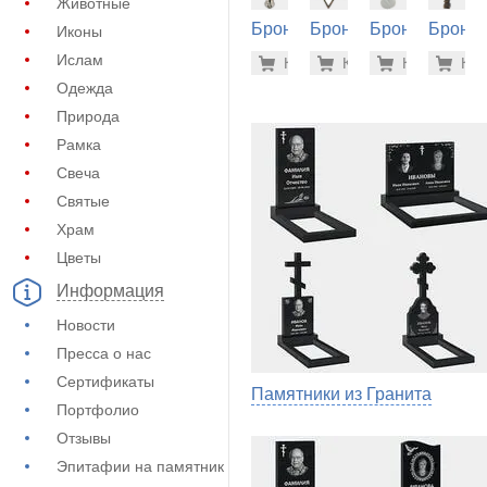
Животные
Бронза
Бронза
Бронза
Бронза
Иконы
на
на
на
на
3.600 ру
27.
Ислам
Купить
Купить
-7%
Купить
-7%
Куп
-7
памятник
памятник
памятник
памятн
Одежда
(60-510)
(60-320)
(60-340)
(60-532
Природа
Рамка
Свеча
Святые
Храм
Цветы
Информация
Новости
Пресса о нас
Сертификаты
Памятники из Гранита
Портфолио
Отзывы
Эпитафии на памятник