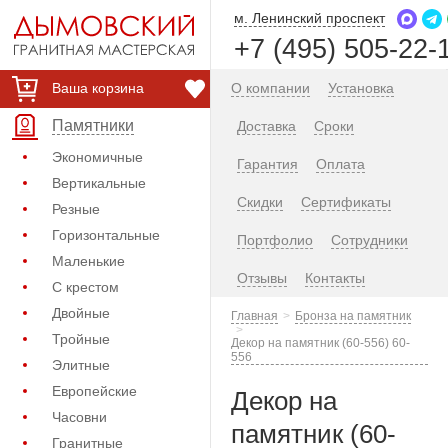
м. Ленинский проспект
+7 (495) 505-22-
Ваша корзина
О компании
Установка
Памятники
Доставка
Сроки
Экономичные
Гарантия
Оплата
Вертикальные
Скидки
Сертификаты
Резные
Горизонтальные
Портфолио
Сотрудники
Маленькие
Отзывы
Контакты
С крестом
Двойные
Главная
Бронза на памятник
Тройные
Декор на памятник (60-556) 60-
556
Элитные
Европейские
Декор на
Часовни
памятник (60-
Гранитные