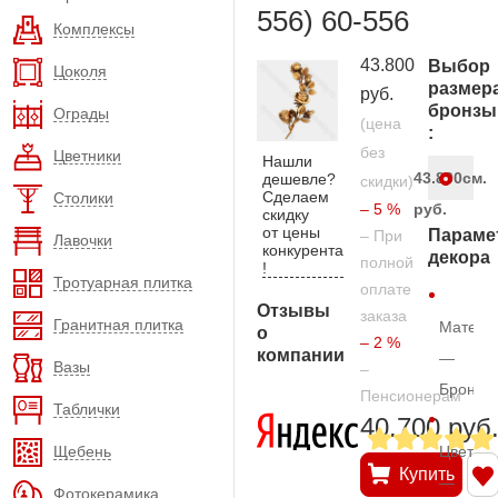
556) 60-556
Комплексы
43.800
Выбор
Цоколя
размер
руб.
бронзы
Ограды
(цена
:
без
Цветники
Нашли
43.800
см.
дешевле?
скидки)
Сделаем
Столики
– 5 %
руб.
скидку
от цены
Параме
– При
Лавочки
конкурента
декора
полной
!
Тротуарная плитка
оплате
Отзывы
заказа
Гранитная плитка
Матери
о
– 2 %
компании
—
Вазы
–
Бронза
Пенсионерам
Таблички
40.700 руб
Щебень
Цвет
Купить
—
Фотокерамика