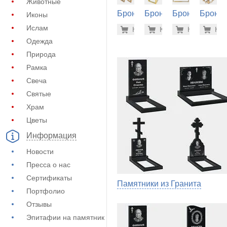
Животные
Бронза
Бронза
Бронза
Бронза
Иконы
на
на
на
на
74.500 р
101
Ислам
Купить
Купить
-7%
Купить
-7%
Куп
-7
памятник
памятник
памятник
памятн
Одежда
(60-196)
(60-358)
(60-194)
(60-198
Природа
Рамка
Свеча
Святые
Храм
Цветы
Информация
Новости
Пресса о нас
Сертификаты
Памятники из Гранита
Портфолио
Отзывы
Эпитафии на памятник