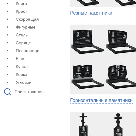
Книга
Крест
Резные памятники
Скорбящая
Фигурные
Стелы
Сердце
Плащаница
Бюст
Купол
Корка
Угловой
Поиск товаров
Горизонтальные памятники