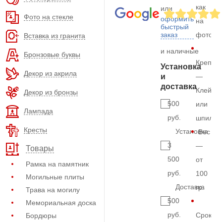
как
или
Фото на стекле
оформить
на
быстрый
заказ
фото
Вставка из гранита
и наличные
Бронзовые буквы
Крепле
Установка
Декор из акрила
и
—
доставка
Клей
Декор из бронзы
500
или
Лампада
руб.
шпильк
Кресты
Установка
Вес
3
—
Товары
500
от
Рамка на памятник
руб.
100
Могильные плиты
Доставка
гр.
Трава на могилу
500
Мемориальная доска
руб.
Срок
Бордюры