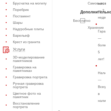
Брусчатка на могилу
Самовывоз
изготов
Поребрик
— 2
Дополнительн
Постамент
недели
Бесплатно
Шары
Хранение
Надгробные плиты
Гарант
Барельеф
—
Крест из гранита
более
Услуги
5
3D-моделирование
лет!
памятников
Гравировка на
памятниках
Наличи
Гравировка портрета
—
Ручная гравировка
Всегда
портрета
Цветное фото на
в
памятник
наличи
Восстановление
портрета