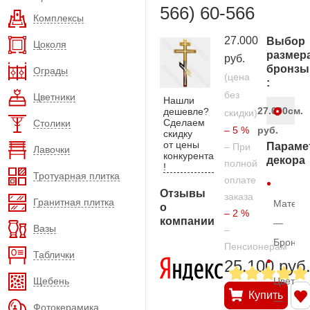
566) 60-566
Комплексы
27.000
Выбор
Цоколя
размер
руб.
бронзы
Ограды
(цена
:
без
Цветники
Нашли
27.000
см.
дешевле?
скидки)
Сделаем
Столики
– 5 %
руб.
скидку
от цены
Параме
– При
Лавочки
конкурента
декора
полной
!
Тротуарная плитка
оплате
Отзывы
заказа
Гранитная плитка
Матери
о
– 2 %
компании
—
Вазы
–
Бронза
Пенсионерам
Таблички
25.100 руб
Щебень
Цвет
Купить
—
Фотокерамика