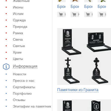
Животные
Бронза
Бронза
Бронза
Бронза
Иконы
на
на
на
на
43.100 р
22.
Ислам
Купить
Купить
-7%
Купить
-7%
Куп
-7
памятник
памятник
памятник
памятн
Одежда
(60-576)
(60-204)
(60-234)
(60-248
Природа
Рамка
Свеча
Святые
Храм
Цветы
Информация
Новости
Пресса о нас
Сертификаты
Памятники из Гранита
Портфолио
Отзывы
Эпитафии на памятник