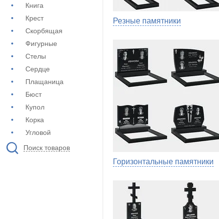
Книга
Крест
Резные памятники
Скорбящая
Фигурные
Стелы
Сердце
Плащаница
Бюст
Купол
Корка
Угловой
Поиск товаров
Горизонтальные памятники