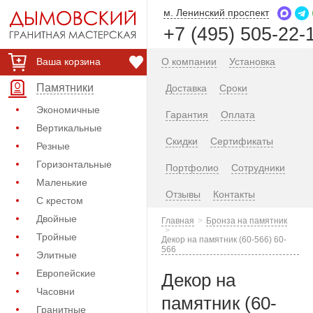
м. Ленинский проспект
+7 (495) 505-22-
Ваша корзина
О компании
Установка
Памятники
Доставка
Сроки
Экономичные
Гарантия
Оплата
Вертикальные
Скидки
Сертификаты
Резные
Горизонтальные
Портфолио
Сотрудники
Маленькие
Отзывы
Контакты
С крестом
Двойные
Главная
Бронза на памятник
Тройные
Декор на памятник (60-566) 60-
566
Элитные
Европейские
Декор на
Часовни
памятник (60-
Гранитные