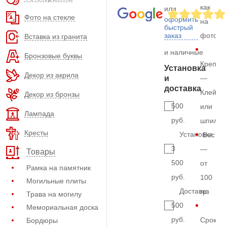
как
или
Фото на стекле
оформить
на
быстрый
заказ
фото
Вставка из гранита
и наличные
Бронзовые буквы
Крепле
Установка
Декор из акрила
и
—
доставка
Клей
Декор из бронзы
500
или
Лампада
руб.
шпильк
Кресты
Установка
Вес
3
—
Товары
500
от
Рамка на памятник
руб.
100
Могильные плиты
Доставка
гр.
Трава на могилу
500
Мемориальная доска
руб.
Срок
Бордюры