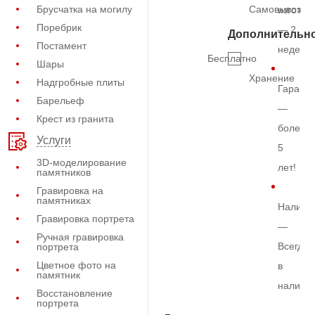
Брусчатка на могилу
Самовывоз
изготов
Поребрик
— 2
Дополнительн
Постамент
недели
Бесплатно
Шары
Хранение
Надгробные плиты
Гарант
Барельеф
—
Крест из гранита
более
Услуги
5
3D-моделирование
лет!
памятников
Гравировка на
памятниках
Наличи
Гравировка портрета
—
Ручная гравировка
Всегда
портрета
Цветное фото на
в
памятник
наличи
Восстановление
портрета