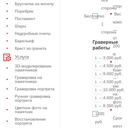
Все
Брусчатка на могилу
сторон
стороны
Поребрик
Вес
Бесплатно
Постамент
комплек
1
Шары
—
сторона
Надгробные плиты
от
Барельеф
Граверные
200
работы
Крест из гранита
кг.
Услуги
ФИО и даты (
3.000 руб.
1
ФИО и даты (
4.500 руб.
3D-моделирование
1
памятников
Компле
ФИО и даты (
9.000 руб.
1
Гравировка на
—
памятниках
Портрет (Грав
4.500 руб.
1
как
Гравировка портрета
Портрет (Ручн
10.000 руб.
1
на
Ручная гравировка
Фотокерамик
4.600 руб.
1
портрета
фото
Фото на стекл
8.300 руб.
1
Цветное фото на
памятник
1200
Срок
Восстановление
руб.
портрета
изготов