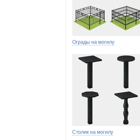
Ограды на могилу
Столик на могилу