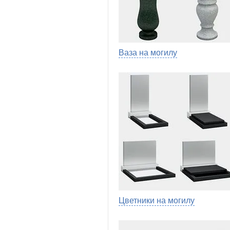
Ваза на могилу
Цветники на могилу