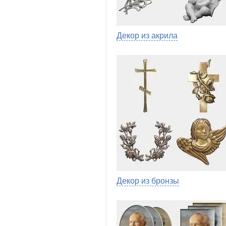
Декор из акрила
Декор из бронзы