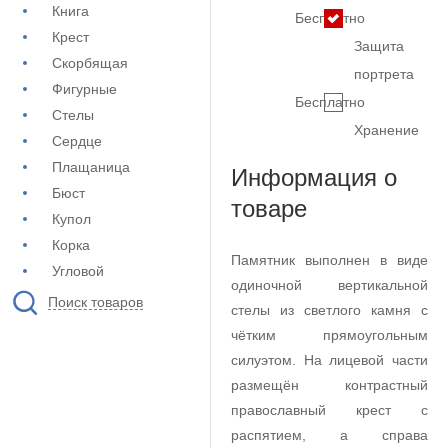
Книга
Бесплатно
Крест
Защита
Скорбящая
портрета
Фигурные
Бесплатно
Стелы
Хранение
Сердце
Плащаница
Информация о
Бюст
товаре
Купол
Корка
Памятник выполнен в виде
Угловой
одиночной вертикальной
Поиск товаров
стелы из светлого камня с
чётким прямоугольным
силуэтом. На лицевой части
размещён контрастный
православный крест с
распятием, а справа