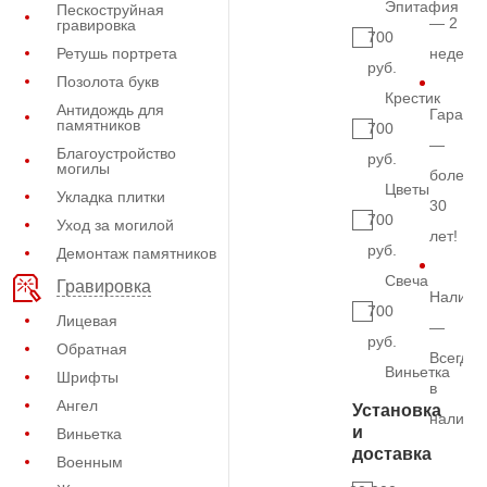
Эпитафия
Пескоструйная
— 2
гравировка
700
Ретушь портрета
недели
руб.
Позолота букв
Крестик
Антидождь для
Гарант
памятников
700
—
Благоустройство
руб.
могилы
более
Цветы
Укладка плитки
30
700
Уход за могилой
лет!
руб.
Демонтаж памятников
Свеча
Гравировка
Наличи
700
Лицевая
—
руб.
Обратная
Всегда
Виньетка
Шрифты
в
Ангел
Установка
наличи
и
Виньетка
доставка
Военным