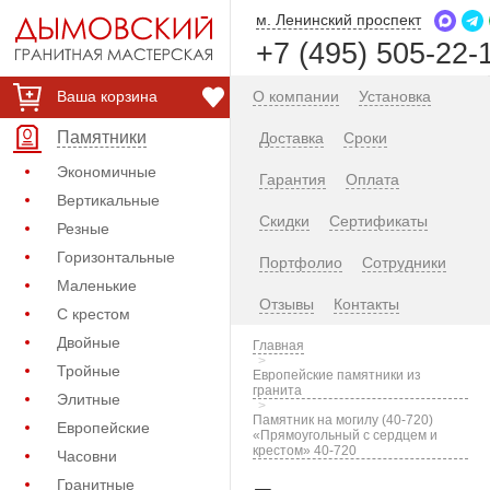
м. Ленинский проспект
+7 (495) 505-22-
Ваша корзина
О компании
Установка
Памятники
Доставка
Сроки
Экономичные
Гарантия
Оплата
Вертикальные
Скидки
Сертификаты
Резные
Горизонтальные
Портфолио
Сотрудники
Маленькие
Отзывы
Контакты
С крестом
Двойные
Главная
Тройные
Европейские памятники из
гранита
Элитные
Памятник на могилу (40-720)
Европейские
«Прямоугольный с сердцем и
крестом» 40-720
Часовни
Гранитные