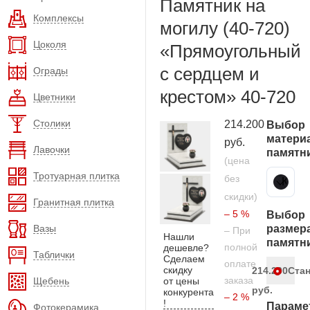
Памятник на
Комплексы
могилу (40-720)
Цоколя
«Прямоугольный
с сердцем и
Ограды
крестом» 40-720
Цветники
Столики
214.200
Выбор
матери
руб.
Лавочки
памятн
(цена
Тротуарная плитка
без
Карельский гранит
скидки)
Гранитная плитка
– 5 %
Выбор
Вазы
размер
– При
Нашли
памятн
полной
дешевле?
Таблички
Сделаем
оплате
скидку
214.200
Ста
заказа
Щебень
от цены
руб.
конкурента
– 2 %
!
Параме
Фотокерамика