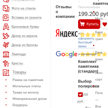
–
памятн
Отзывы
Пенсионерам
Фото на стекле
о
199.200 ру
компании
Вставка из гранита
Матери
Купить
—
Бронзовые буквы
Карельс
или
Декор из акрила
оформить
гранит
быстрый
Декор из бронзы
заказ
Качеств
Лампада
и наличные
гранита
Комплект
Кресты
—
памятника
(стандарт)
Товары
Высший
сорт
Рамка на памятник
Выбор
Могильные плиты
полировки
Трава на могилу
Полиро
32.100
Мемориальная доска
—
руб.
Бордюры
Все