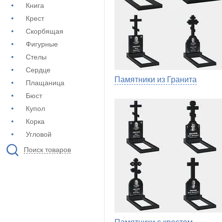
Книга
Крест
Скорбящая
Фигурные
Стелы
Сердце
Памятники из Гранита
Плащаница
Бюст
Купол
Корка
Угловой
Поиск товаров