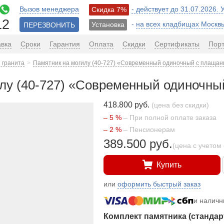
Вызов менеджера
- действует до 31.07.2026.
Скидка 7%
12
-
на всех кладбищах Москв
Установка
ПЕРЕЗВОНИТЬ
авка
Сроки
Гарантия
Оплата
Скидки
Сертификаты
Пор
 гранита
Памятник на могилу (40-727) «Современный одиночный с плащан
лу (40-727) «Современный одиночны
418.800 руб.
(цена без скидки)
– 5 %
– При полной оплате заказа
– 2 %
– Пенсионерам
389.500 руб.
(цена с учетом 
Купить
или
оформить быстрый заказ
и налич
Комплект памятника (стандар