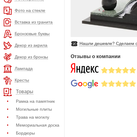
Фото на стекле
Вставка из гранита
Бронзовые буквы
Нашли дешевле? Сделаем с
Декор из акрила
Отзывы о компании
Декор из бронзы
Лампада
Кресты
Товары
Рамка на памятник
Могильные плиты
Трава на могилу
Мемориальная доска
Бордюры