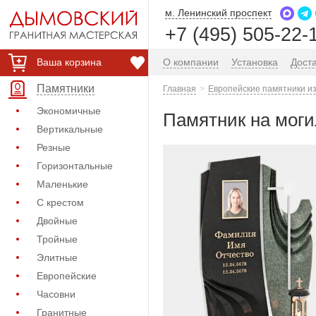
м. Ленинский проспект
+7 (495) 505-22-
Ваша корзина
О компании
Установка
Дост
Памятники
Главная
Европейские памятники из
Экономичные
Памятник на моги
Вертикальные
Резные
Горизонтальные
Маленькие
С крестом
Двойные
Тройные
Элитные
Европейские
Часовни
Гранитные