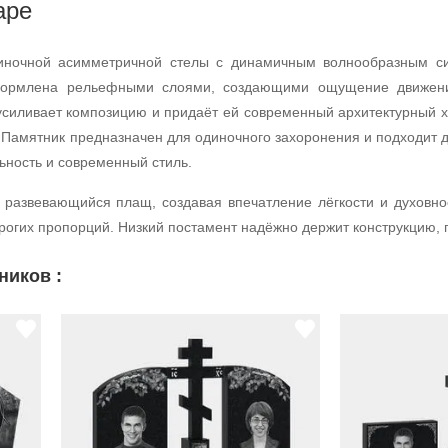
аре
иночной асимметричной стелы с динамичным волнообразным с
формлена рельефными слоями, создающими ощущение движения
усиливает композицию и придаёт ей современный архитектурный х
й. Памятник предназначен для одиночного захоронения и подходит
ьность и современный стиль.
развевающийся плащ, создавая впечатление лёгкости и духовнос
рогих пропорций. Низкий постамент надёжно держит конструкцию, 
ников :