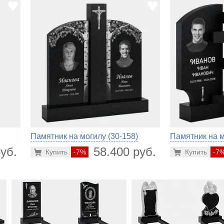
Памятник на могилу (30-158)
Памятник на м
уб.
58.400 руб.
Купить
-7%
Купить
-7