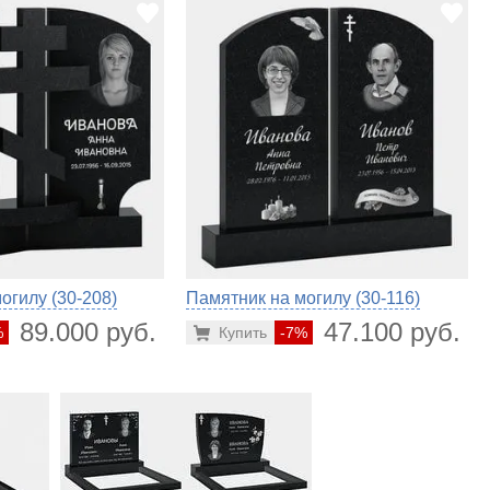
огилу (30-208)
Памятник на могилу (30-116)
89.000 руб.
47.100 руб.
%
Купить
-7%