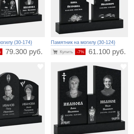
огилу (30-174)
Памятник на могилу (30-124)
79.300 руб.
61.100 руб.
%
Купить
-7%