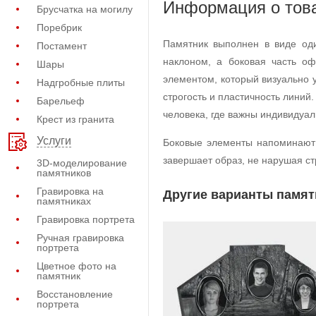
Информация о тов
Брусчатка на могилу
Поребрик
Памятник выполнен в виде од
Постамент
наклоном, а боковая часть о
Шары
элементом, который визуально 
Надгробные плиты
строгость и пластичность лини
Барельеф
человека, где важны индивидуал
Крест из гранита
Услуги
Боковые элементы напоминают 
завершает образ, не нарушая ст
3D-моделирование
памятников
Гравировка на
Другие варианты памят
памятниках
Гравировка портрета
Ручная гравировка
портрета
Цветное фото на
памятник
Восстановление
портрета