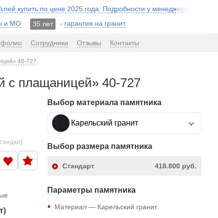
 Успей купить по цене 2025 года. Подробности у менеджера!
ы и МО
-
гарантия на гранит
35 лет
тфолио
Сотрудники
Отзывы
Контакты
ицей» 40-727
й с плащаницей» 40-727
Выбор материала памятника
Карельский гранит
скидки)
Выбор размера памятника
Стандарт
418.800 руб.
Параметры памятника
ные
Материал — Карельский гранит
т)