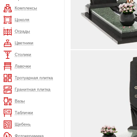
Комплексы
Цоколя
Ограды
Цветники
Столики
Лавочки
Тротуарная плитка
Гранитная плитка
Вазы
Таблички
Щебень
Фотокерамика