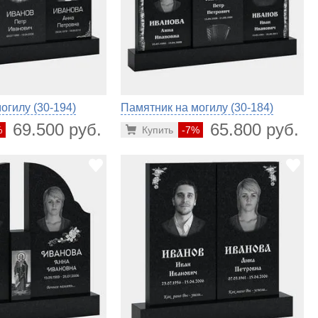
огилу (30-194)
Памятник на могилу (30-184)
69.500 руб.
65.800 руб.
%
Купить
-7%