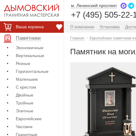
м. Ленинский проспект
+7 (495) 505-22-
Ваша корзина
О компании
Установка
Дост
Памятники
Главная
Европейские памятники из
Экономичные
Памятник на моги
Вертикальные
Резные
Горизонтальные
Маленькие
С крестом
Двойные
Тройные
Элитные
Европейские
Часовни
Гранитные