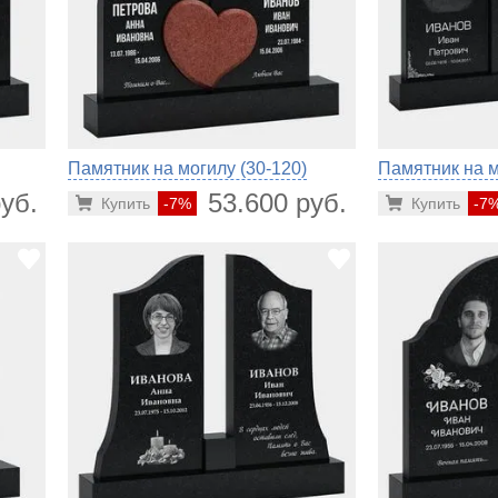
Памятник на могилу (30-120)
Памятник на м
уб.
53.600 руб.
Купить
-7%
Купить
-7