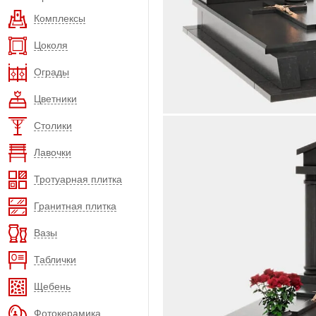
Комплексы
Цоколя
Ограды
Цветники
Столики
Лавочки
Тротуарная плитка
Гранитная плитка
Вазы
Таблички
Щебень
Фотокерамика