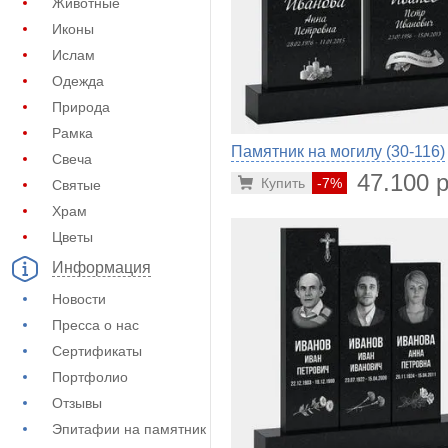
Животные
Иконы
Ислам
Одежда
Природа
Рамка
Памятник на могилу (30-116)
Свеча
47.100 р
Купить
-7%
Святые
Храм
Цветы
Информация
Новости
Пресса о нас
Сертификаты
Портфолио
Отзывы
Эпитафии на памятник