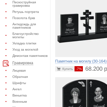
Пескоструйная
гравировка
Ретушь портрета
Позолота букв
Антидождь для
памятников
Благоустройство
могилы
Укладка плитки
Уход за могилой
Демонтаж памятников
Памятник на могилу (30-164)
Гравировка
68.200 р
Купить
-7%
Лицевая
Обратная
Шрифты
Ангел
Виньетка
Военным