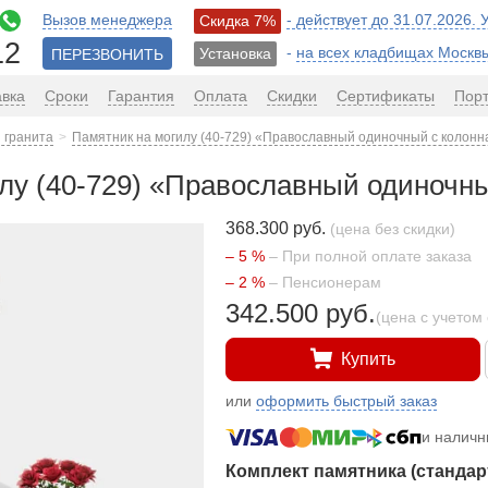
Вызов менеджера
- действует до 31.07.2026.
Скидка 7%
12
-
на всех кладбищах Москв
Установка
ПЕРЕЗВОНИТЬ
авка
Сроки
Гарантия
Оплата
Скидки
Сертификаты
Пор
 гранита
Памятник на могилу (40-729) «Православный одиночный с колонн
лу (40-729) «Православный одиночны
368.300 руб.
(цена без скидки)
– 5 %
– При полной оплате заказа
– 2 %
– Пенсионерам
342.500 руб.
(цена с учетом 
Купить
или
оформить быстрый заказ
и налич
Комплект памятника (стандар