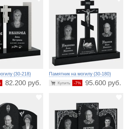
огилу (30-218)
Памятник на могилу (30-180)
82.200 руб.
95.600 руб.
%
Купить
-7%