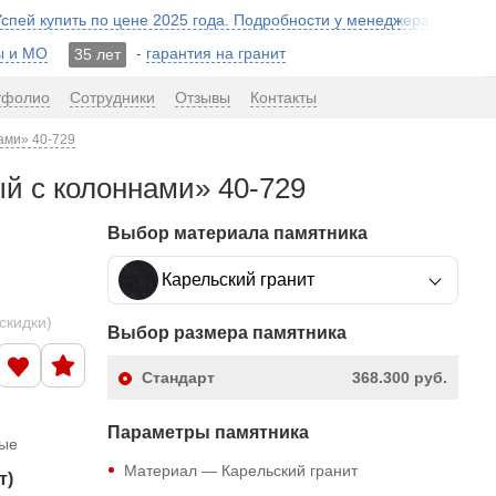
 Успей купить по цене 2025 года. Подробности у менеджера!
ы и МО
-
гарантия на гранит
35 лет
тфолио
Сотрудники
Отзывы
Контакты
ами» 40-729
й с колоннами» 40-729
Выбор материала памятника
Карельский гранит
скидки)
Выбор размера памятника
Стандарт
368.300 руб.
Параметры памятника
ные
Материал — Карельский гранит
т)