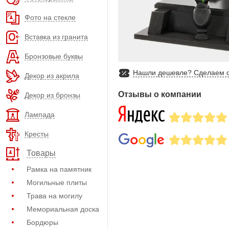
Фото на стекле
Вставка из гранита
Бронзовые буквы
Нашли дешевле? Сделаем с
Декор из акрила
Отзывы о компании
Декор из бронзы
Лампада
Кресты
Товары
Рамка на памятник
Могильные плиты
Трава на могилу
Мемориальная доска
Бордюры