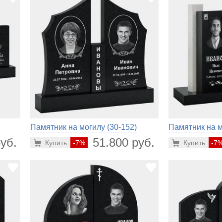
Памятник на могилу (30-152)
Памятник на м
уб.
51.800 руб.
Купить
-7%
Купить
-7