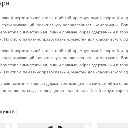
аре
ночной вертикальной стелы с чёткой прямоугольной формой и а
, подчёркивающий религиозную направленность композиции. Бо
 Геометрия симметричная, линии прямые, образ сдержанный и тор
н. По стилю памятник православный, уместен для классического 
ночной вертикальной стелы с чёткой прямоугольной формой и а
, подчёркивающий религиозную направленность композиции. Бо
 Геометрия симметричная, линии прямые, образ сдержанный и тор
н. По стилю памятник православный, уместен для классического 
анию памятник хорошо держит композицию и занимает чётко опре
ны по сторонам создают ощущение надёжности. Такой силуэт хоро
ников :