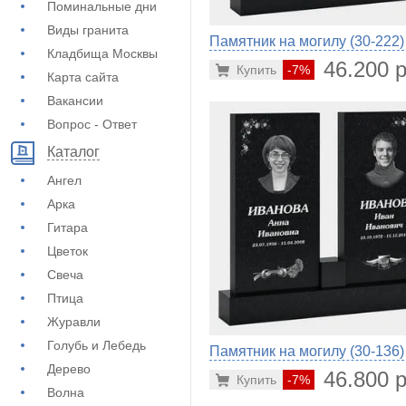
Поминальные дни
Виды гранита
Памятник на могилу (30-222)
Кладбища Москвы
46.200 р
Купить
-7%
Карта сайта
Вакансии
Вопрос - Ответ
Каталог
Ангел
Арка
Гитара
Цветок
Свеча
Птица
Журавли
Голубь и Лебедь
Памятник на могилу (30-136)
Дерево
46.800 р
Купить
-7%
Волна