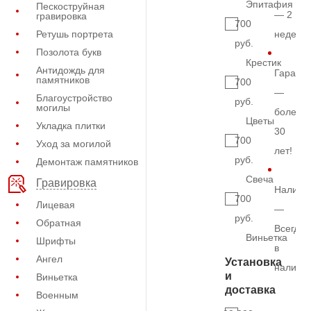
Эпитафия
Пескоструйная
— 2
гравировка
700
Ретушь портрета
недели
руб.
Позолота букв
Крестик
Антидождь для
Гарант
памятников
700
—
Благоустройство
руб.
могилы
более
Цветы
Укладка плитки
30
700
Уход за могилой
лет!
руб.
Демонтаж памятников
Свеча
Гравировка
Наличи
700
Лицевая
—
руб.
Обратная
Всегда
Виньетка
Шрифты
в
Ангел
Установка
наличи
и
Виньетка
доставка
Военным