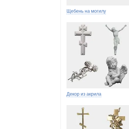
Щебень на могилу
Декор из акрила