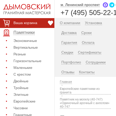
м. Ленинский проспект
+7 (495) 505-22-
Ваша корзина
О компании
Установка
Памятники
Доставка
Сроки
Экономичные
Гарантия
Оплата
Вертикальные
Скидки
Сертификаты
Резные
Горизонтальные
Портфолио
Сотрудники
Маленькие
Отзывы
Контакты
С крестом
Двойные
Главная
Тройные
Европейские памятники из
гранита
Элитные
Памятник на могилу (40-747)
Европейские
«Одиночный арочный с ангелом»
40-747
Часовни
Гранитные