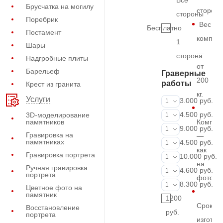
Все
Брусчатка на могилу
сторон
стороны
Поребрик
Вес
Бесплатно
Постамент
комплек
1
Шары
—
сторона
Надгробные плиты
от
Барельеф
Граверные
200
работы
Крест из гранита
кг.
Услуги
ФИО и даты (
3.000 руб.
1
ФИО и даты (
4.500 руб.
3D-моделирование
1
памятников
Компле
ФИО и даты (
9.000 руб.
1
Гравировка на
—
памятниках
Портрет (Грав
4.500 руб.
1
как
Гравировка портрета
Портрет (Ручн
10.000 руб.
1
на
Ручная гравировка
Фотокерамик
4.600 руб.
1
портрета
фото
Фото на стекл
8.300 руб.
1
Цветное фото на
памятник
1200
Срок
Восстановление
руб.
портрета
изготов