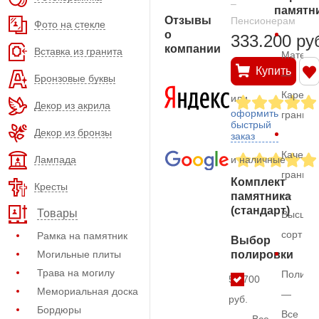
–
памятн
Отзывы
Пенсионерам
Фото на стекле
о
333.200 ру
компании
Вставка из гранита
Матери
Купить
—
Бронзовые буквы
Карельс
или
Декор из акрила
оформить
гранит
быстрый
Декор из бронзы
заказ
Качеств
Лампада
и наличные
гранита
Комплект
Кресты
—
памятника
(стандарт)
Товары
Высший
сорт
Рамка на памятник
Выбор
Могильные плиты
полировки
Трава на могилу
Полиро
53.700
Мемориальная доска
—
руб.
Бордюры
Все