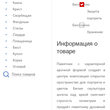
Книга
Бесплатно
Крест
Защита
Скорбящая
портрета
Фигурные
Бесплатно
Стелы
Хранение
Сердце
Плащаница
Информация о
Бюст
товаре
Купол
Корка
Памятник с характерной
Угловой
арочной формой создаёт в
Поиск товаров
центре композиции открытое
пространство для портрета и
цветов. Белая скульптура
ангела над аркой смягчает
строгость геометрии и
придаёт памятнику духовный