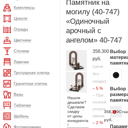
Памятник на
Комплексы
могилу (40-747)
Цоколя
«Одиночный
арочный с
Ограды
ангелом» 40-747
Цветники
Столики
358.300
Выбор
матери
руб.
Лавочки
памятн
(цена
Тротуарная плитка
без
Карельский гранит
скидки)
Гранитная плитка
– 5 %
Выбор
Вазы
размер
– При
Нашли
памятн
полной
дешевле?
Таблички
Сделаем
оплате
скидку
358.300
Ста
заказа
Щебень
от цены
руб.
конкурента
– 2 %
!
Параме
Фотокерамика