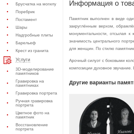
Информация о тов
Брусчатка на могилу
Поребрик
Памятник выполнен в виде оди
Постамент
закруглённым верхом, обрамлё
Шары
монументальности, отсылая к 
Надгробные плиты
значимость центрального портр
Барельеф
для женщин. По стилю памятник
Крест из гранита
Услуги
Арочный силуэт с боковыми кол
композиции духовное звучание.
3D-моделирование
памятников
Гравировка на
Другие варианты памят
памятниках
Гравировка портрета
Ручная гравировка
портрета
Цветное фото на
памятник
Восстановление
портрета