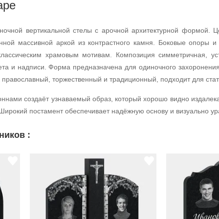
аре
ночной вертикальной стелы с арочной архитектурной формой. Ц
нной массивной аркой из контрастного камня. Боковые опоры 
классическим храмовым мотивам. Композиция симметричная, ус
ета и надписи. Форма предназначена для одиночного захоронения
 православный, торжественный и традиционный, подходит для ста
оннами создаёт узнаваемый образ, который хорошо видно издалек
 Широкий постамент обеспечивает надёжную основу и визуально ур
ников :