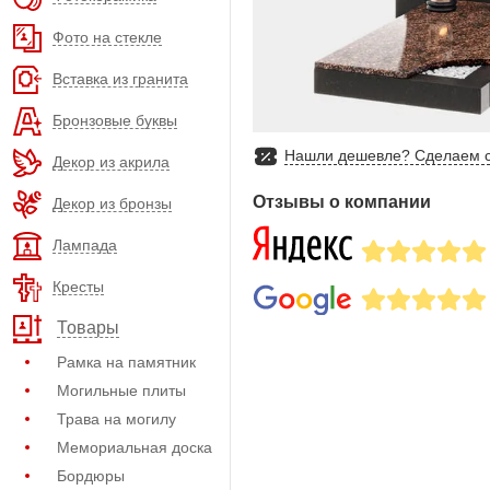
Фото на стекле
Вставка из гранита
Бронзовые буквы
Нашли дешевле? Сделаем с
Декор из акрила
Отзывы о компании
Декор из бронзы
Лампада
Кресты
Товары
Рамка на памятник
Могильные плиты
Трава на могилу
Мемориальная доска
Бордюры