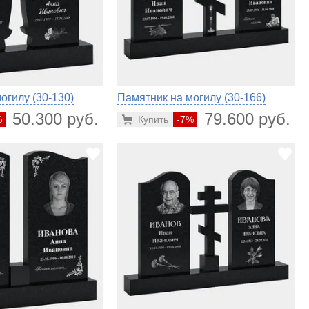
огилу (30-130)
Памятник на могилу (30-166)
50.300 руб.
79.600 руб.
%
Купить
-7%