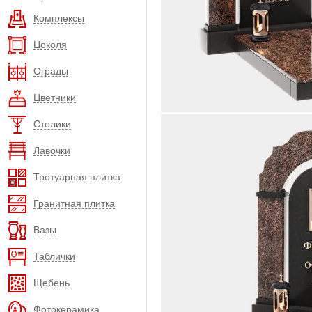
Комплексы
Цоколя
Ограды
Цветники
Столики
Лавочки
Тротуарная плитка
Гранитная плитка
Вазы
Таблички
Щебень
Фотокерамика