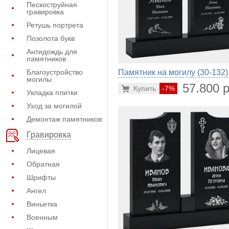
Пескоструйная
гравировка
Ретушь портрета
Позолота букв
Антидождь для
памятников
Благоустройство
Памятник на могилу (30-132)
могилы
57.800 р
Купить
-7%
Укладка плитки
Уход за могилой
Демонтаж памятников
Гравировка
Лицевая
Обратная
Шрифты
Ангел
Виньетка
Военным