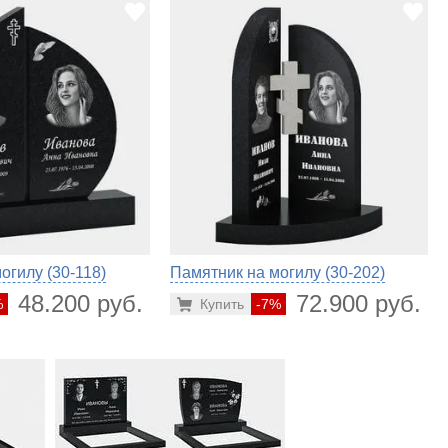
огилу (30-118)
Памятник на могилу (30-202)
48.200 руб.
72.900 руб.
%
Купить
-7%