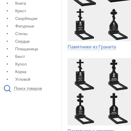
Книга
Крест
Скорбящая
Фигурные
Стелы
Сердце
Памятники из Гранита
Плащаница
Бюст
Купол
Корка
Угловой
Поиск товаров