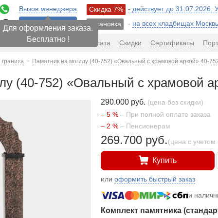
Вызов менеджера
- действует до 31.07.2026.
Скидка 7%
12
-
на всех кладбищах Москв
Установка
ПЕРЕЗВОНИТЬ
Для оформления заказа.
Бесплатно !
авка
Сроки
Гарантия
Оплата
Скидки
Сертификаты
Пор
 гранита
Памятник на могилу (40-752) «Овальный с храмовой аркой» 40-75
лу (40-752) «Овальный с храмовой а
290.000 руб.
(цена без скидки)
– 5 %
– При полной оплате заказа
– 2 %
– Пенсионерам
269.700 руб.
(цена с учетом 
Купить
или
оформить быстрый заказ
и налич
Комплект памятника (стандар