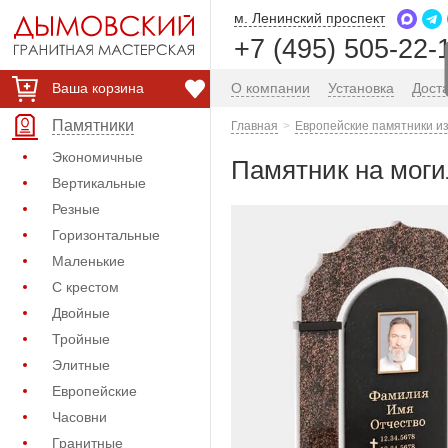
м. Ленинский проспект
+7 (495) 505-22-
Ваша корзина
О компании
Установка
Дост
Памятники
Главная
Европейские памятники из
Экономичные
Памятник на моги
Вертикальные
Резные
Горизонтальные
Маленькие
С крестом
Двойные
Тройные
Элитные
Европейские
Часовни
Гранитные