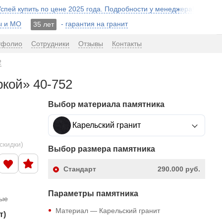
 Успей купить по цене 2025 года. Подробности у менеджера!
ы и МО
-
гарантия на гранит
35 лет
тфолио
Сотрудники
Отзывы
Контакты
2
ркой» 40-752
Выбор материала памятника
Карельский гранит
скидки)
Выбор размера памятника
Стандарт
290.000 руб.
Параметры памятника
ные
Материал — Карельский гранит
т)